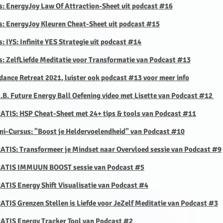
is: EnergyJoy Law Of Attraction-Sheet uit podcast #16
s:
EnergyJoy Kleuren Cheat-Sheet uit podcast #15
s: IYS: Infinite YES Strategie uit podcast #14
s: ZelfLiefde Meditatie voor Transformatie van Podcast #13
dance Retreat 2021, luister ook podcast #13 voor meer info
E.B. Future Energy Ball Oefening video met Lisette van Podcast #12
RATIS: HSP Cheat-Sheet met 24+ tips & tools van Podcast #11
ini-Cursus: "Boost je Heldervoelendheid" van Podcast #10
RATIS: Transformeer je Mindset
naar Overvloed sessie van Podcast #9
GRATIS IMMUUN BOOST sessie van Podcast #5
ATIS Energy Shift Visualisatie van Podcast #4
ATIS Grenzen Stellen is Liefde voor JeZelf Meditatie van Podcast #3
RATIS Energy Tracker Tool van Podcast #2