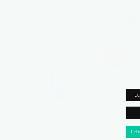
Lu
Ulti