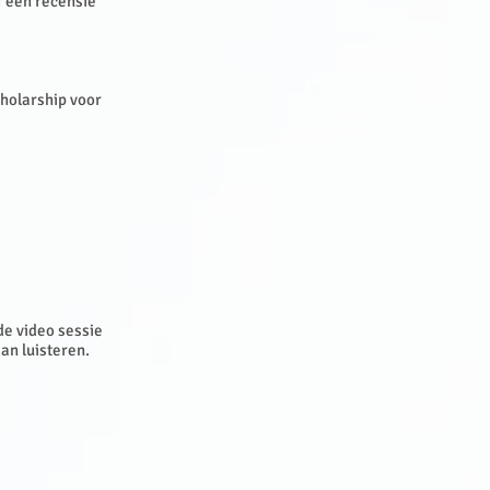
f een recensie"
cholarship voor
de video sessie
kan luisteren.