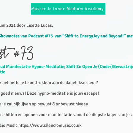
Master Je Inner-Medium Academy
ni 2021 door Lisette Lucas:​
Shownotes van Podcast #73 van "Shift to EnergyJoy and Beyond!" me
st #73
oud Manifestatie Hypno-Meditatie; Shift En Open Je (Onder)Bewustzij
tie
 behoefte je te onttrekken aan de dagelijkse sleur?
k goed nieuws! Deze hypno-meditatie is jouw escape!
e je zal bijblijven op bewust & onbewust niveau
al shiften en openen voor manifestatie vanuit de diepste lagen van je z
ncio Music
https://www.silenciomusic.co.uk