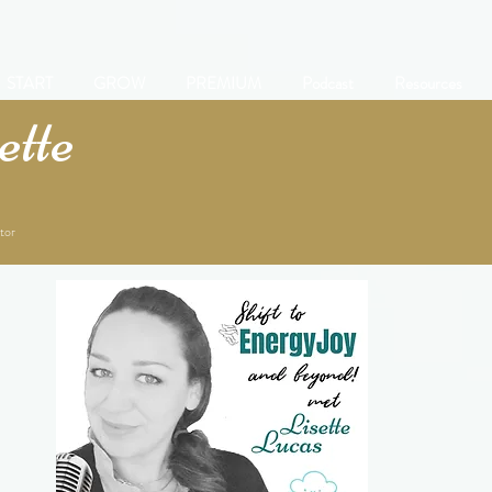
START
GROW
PREMIUM
Podcast
Resources
tte
tor