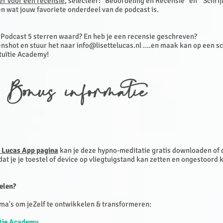
ier voor een recensie
, selecteer: "Beoordeling en Recensie" en " Schrij
n wat jouw favoriete onderdeel van de podcast is.
n Podcast 5 sterren waard? En heb je een recensie geschreven?
nshot en stuur het naar
info@lisettelucas.nl
....en maak kan op een s
ntuïtie Academy!
 Bonus informatie
e Lucas App pagina
kan je deze hypno-meditatie gratis downloaden of 
dat je je toestel of device op vliegtuigstand kan zetten en ongestoord 
elen?
ma's om jeZelf te ontwikkelen & transformeren:
ïtie Academy