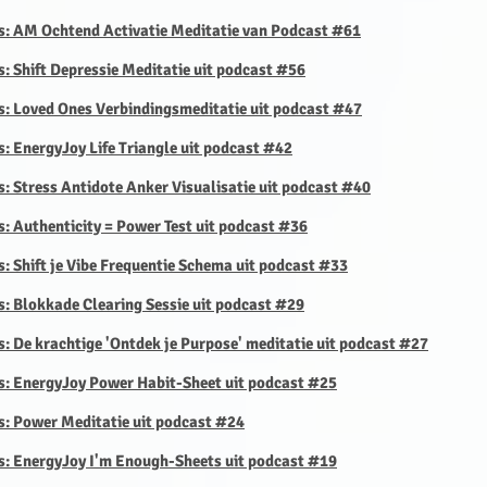
is: AM Ochtend Activatie Meditatie van Podcast #61
s: Shift Depressie Meditatie uit podcast #56
s: Loved Ones Verbindingsmeditatie uit podcast #47
s: EnergyJoy Life Triangle uit podcast #42
s: Stress Antidote Anker Visualisatie uit podcast #40
s: Authenticity = Power Test uit podcast #36
s: Shift je Vibe Frequentie Schema uit podcast #33
s: Blokkade Clearing Sessie uit podcast #29
s: De krachtige 'Ontdek je Purpose' meditatie uit podcast #27
is: EnergyJoy Power Habit-Sheet uit podcast #25
s: Power Meditatie uit podcast #24
is: EnergyJoy I'm Enough-Sheets uit podcast #19