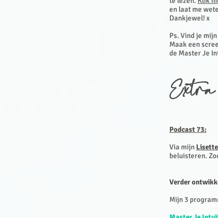
te lezen.
Klik h
en laat me wete
Dankjewel! x
Ps. Vind je mij
Maak een scree
de Master Je I
Extra
Podcast 73:
Via mijn
Lisett
beluisteren. Zo
Verder ontwikk
Mijn 3 program
Master Je Intu