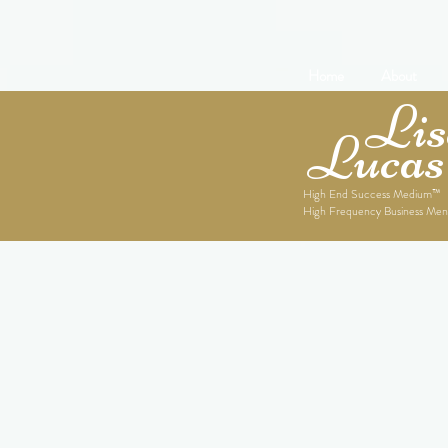
Home
About
Lise
Lucas
High End Success Medium™
High Frequency Business Men