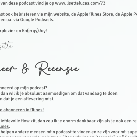
van deze podcast vind je op
www.lisettelucas.com/73
st ook beluisteren via mijn website, de Apple iTunes Store, de Apple 
 en oa. via Google Podcasts.
erplezier en En(ergy)Joy!
ette
eer & Recensie
onneerd op mijn podcast?
, dan wil ik je absoluut aanmoedigen om dat vandaag te doen.
en dat je een aflevering mist.
te abonneren in iTunes!
 liefdevolle flow zit, dan zou ik je enorm dankbaar zijn als je ook een r
Tunes
.
helpen andere mensen mijn podcast te vinden en ze zijn voor mij super