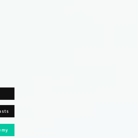
asts
demy