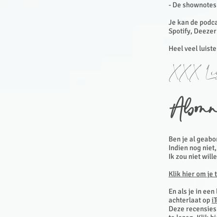
- De shownotes 
Je kan de podca
Spotify, Deezer
Heel veel luist
XXX Lis
Abonn
Ben je al geab
Indien nog niet
Ik zou niet will
Klik hier om je 
En als je in een
achterlaat op
i
Deze recensies 