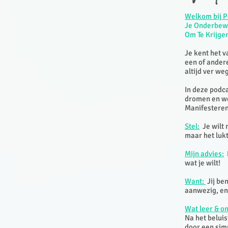
Welkom bij P
Je Onderbew
Om Te Krijge
Je kent het v
een of ander
altijd ver weg
In deze podc
dromen en wen
Manifesteren 
Stel:
Je wilt 
maar het luk
Mijn advies:
H
wat je wilt!
Want:
Jij ben
aanwezig, en 
Wat leer & on
Na het beluis
door een sim