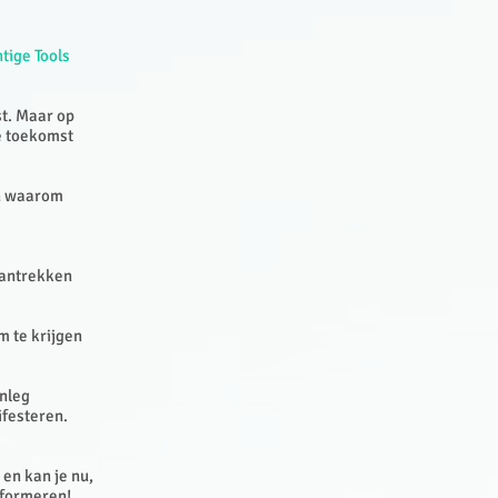
ige Tools
st. Maar op
e toekomst
en waarom
aantrekken
 te krijgen
anleg
ifesteren.
en kan je nu,
sformeren!