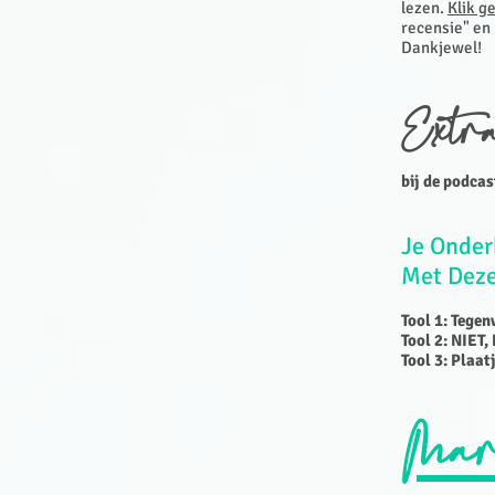
lezen.
Klik g
recensie" en
Dankjewel!
Extr
bij de podcas
Je Onde
M
et D
ez
Tool 1: Tege
Tool 2: NIET
Tool 3: Plaa
Mar