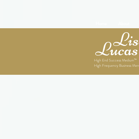
Home
About
Lise
Lucas
High End Success Medium™
High Frequency Business Men