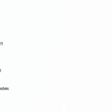
#9
3
osten: