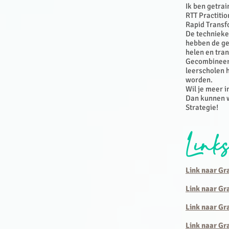
Ik ben getra
RTT Practiti
Rapid Transf
De technieken
hebben de ge
helen en tra
Gecombineerd
leerscholen 
worden.
Wil je meer i
Dan kunnen w
Strategie!
Link
Link naar Gr
Link naar Gr
Link naar Gra
Link naar Gr