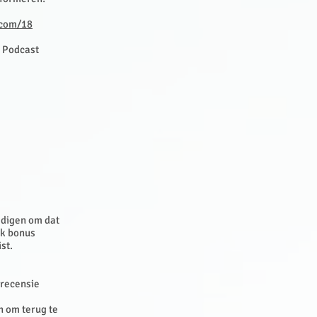
.com/18
e Podcast
edigen om dat
ok bonus
ist.
n recensie
n om terug te