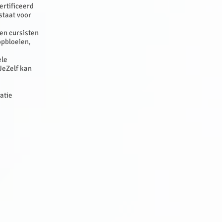
rtificeerd
staat voor
 en cursisten
opbloeien,
ele
JeZelf kan
atie