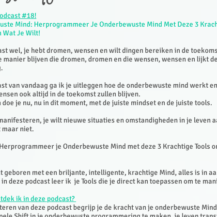
odcast #18!
uste Mind: Herprogrammeer Je Onderbewuste Mind Met Deze 3 Kracht
n Wat Je Wilt!
ast wel, je hebt dromen, wensen en wilt dingen bereiken in de toekom
e manier blijven die dromen, dromen en die wensen, wensen en lijkt d
.
ast van vandaag ga ik je uitleggen hoe de onderbewuste mind werkt 
sen ook altijd in de toekomst zullen blijven.
doe je nu, nu in dit moment, met de juiste mindset en de juiste tools.
manifesteren, je wilt nieuwe situaties en omstandigheden in je leven 
t maar niet.
erprogrammeer je Onderbewuste Mind met deze 3 Krachtige Tools om
t geboren met een briljante, intelligente, krachtige Mind, alles is in a
in deze podcast leer ik je Tools die je direct kan toepassen om te man
tdek ik in deze
podcast
?
teren van deze podcast begrijp je de kracht van je onderbewuste Mind 
pele Shift in je onderbewuste programmering te maken, je leven tran