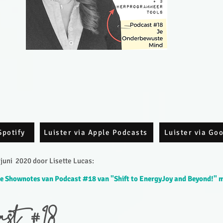
Spotify
Luister via Apple Podcasts
Luister via Go
juni 2020 door Lisette Lucas:
e Shownotes van Podcast #18 van "Shift to EnergyJoy and Beyond!" m
ast #18