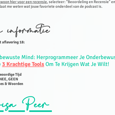
ewoon hier voor een recensie
, selecteer: "Beoordeling en Recensie" en 
 laat me weten wat jouw favoriete onderdeel van de podcast is.
a informatie
t aflevering 18:
rbewuste Mind: Herprogrammeer J
e Onderbewu
e
3 Krachtige Tools
O
m T
e K
rijgen W
at J
e W
ilt!
nwoordige Tijd
, NEE, GEEN
tjes & Woorden
isa Peer