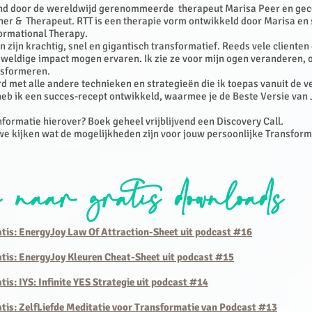
ind door de wereldwijd gerenommeerde therapeut Marisa Peer en gece
oner & Therapeut. RTT is een therapie vorm ontwikkeld door Marisa en 
ormational Therapy.
 zijn krachtig, snel en gigantisch transformatief. Reeds vele clienten
weldige impact mogen ervaren. Ik zie ze voor mijn ogen veranderen, 
nsformeren.
 met alle andere technieken en strategieën die ik toepas vanuit de v
heb ik een succes-recept ontwikkeld, waarmee je de Beste Versie van 
nformatie hierover? Boek geheel vrijblijvend een Discovery Call.
e kijken wat de mogelijkheden zijn voor jouw persoonlijke Transform
s naar gratis downloads
atis: EnergyJoy Law Of Attraction-Sheet uit podcast #16
atis:
EnergyJoy Kleuren Cheat-Sheet uit podcast #15
tis: IYS: Infinite YES Strategie uit podcast #14
atis: ZelfLiefde Meditatie voor Transformatie
van Podcast #13