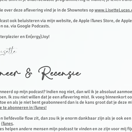
ie over deze aflevering vind je in de Shownotes op
www.LisetteLucas
cast ook beluisteren via mijn website, de Apple iTunes Store, de Appl
en oa. via Google Podcasts.
sterplezier en En(ergy)Joy!
sette
neer & Recensie
nneerd op mijn podcast? Indien nog niet, dan wil ik je absoluut aanmo
en. Ik zou niet willen dat je een aflevering mist. Ik voeg binnenkort o
toe en als je niet bent geabonneerd dan is de kans groot dat je deze m
je te abonneren in iTunes!
een liefdevolle flow zit, dan zou ik je enorm dankbaar zijn als je ook ee
p
iTunes
.
s helpen andere mensen mijn podcast te vinden en ze zijn voor mij fij