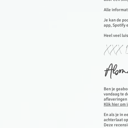
Alle informat
Je kan de pod
app, Spotify 
Heel veel lui
XXX Li
Abon
Ben je geabo
vandaag te do
afleveringen 
Klik hier om 
En als je in 
achterlaat o
Deze recensie