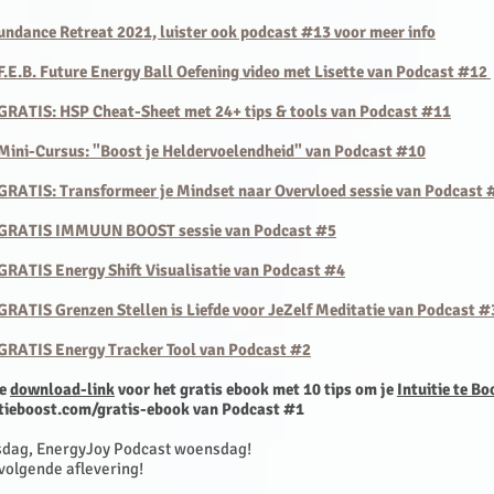
bundance Retreat 2021, luister ook podcast #13 voor meer info
 F.E.B. Future Energy Ball Oefening video met Lisette van Podcast #12
 GRATIS: HSP Cheat-Sheet met 24+ tips & tools van Podcast #11
 Mini-Cursus: "Boost je Heldervoelendheid" van Podcast #10
 GRATIS: Transformeer je Mindset
naar Overvloed sessie van Podcast 
e GRATIS IMMUUN BOOST sessie van Podcast #5
 GRATIS Energy Shift Visualisatie van Podcast #4
 GRATIS Grenzen Stellen is Liefde voor JeZelf Meditatie van Podcast #
 GRATIS Energy Tracker Tool van Podcast #2
de
download-link
voor het gratis ebook met 10 tips om je
Intuitie te Bo
itieboost.com/gratis-ebook
van Podcast #1
sdag, EnergyJoy Podcast woensdag!
volgende aflevering!