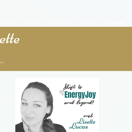
START
GROW
PREMIUM
Podcast
Resources
tte
tor