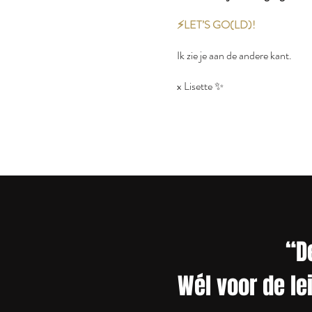
⚡️LET’S GO(LD)!
Ik zie je aan de andere kant.
x Lisette ✨
“D
Wél voor de lei