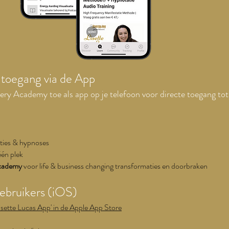
l toegang via de App
y Academy toe als app op je telefoon voor directe toegang tot
aties & hypnoses
één plek
cademy
voor life & business changing transformaties en doorbraken
ebruikers (iOS)
isette Lucas App' in de Apple App Store