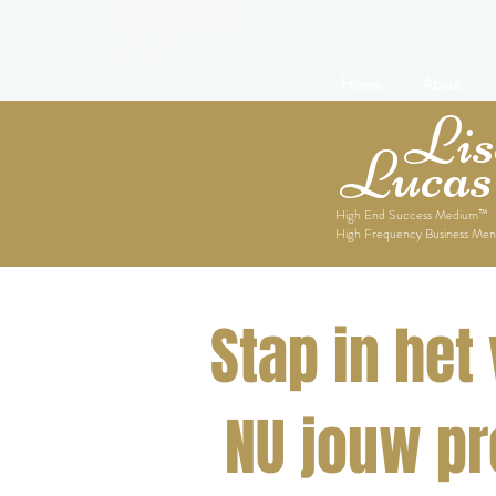
Home
About
Lise
Lucas
High End Success Medium™
High Frequency Business Men
Stap in het
NU jouw pr