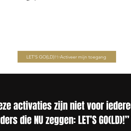
LET’S GO(LD)!✨Activeer mijn toegang
eze activaties zijn niet voor iedere
ders die NU zeggen: LET’S GO(LD)!”