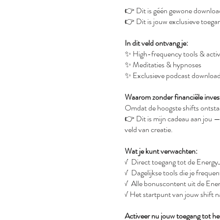
👉 Dit is géén gewone downloa
👉 Dit is jouw exclusieve toega
In dit veld ontvang je:
✨ High-frequency tools & activ
✨ Meditaties & hypnoses
✨ Exclusieve podcast downloa
Waarom zonder financiële inves
Omdat de hoogste shifts ontstaan
👉 Dit is mijn cadeau aan jou —
veld van creatie.
Wat je kunt verwachten:
√ Direct toegang tot de Ener
√ Dagelijkse tools die je freque
√ Alle bonuscontent uit de Ene
√ Het startpunt van jouw shift 
Activeer nu jouw toegang tot h