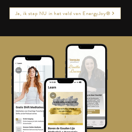
Ja, ik stap NU in het veld van EnergyJoy®