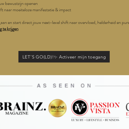
jouw bewustzijn openen
ft naar moeiteloze manifestatie & impact
t
aan en start direct jouw next-level shift naar overvloed, helderheid en pur
g te krijgen
LET’S GO(LD)!✨ Activeer mijn toegang