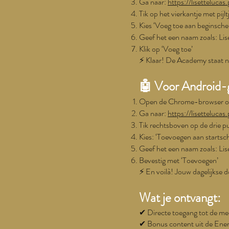
Ga naar:
https://lisettelucas.
Tik op het vierkantje met pi
Kies ‘Voeg toe aan beginsch
Geef het een naam zoals: Li
Klik op ‘Voeg toe’
⚡️ Klaar! De Academy staat n
🤖 Voor Android-
Open de Chrome-browser op
Ga naar:
https://lisettelucas.
Tik rechtsboven op de drie 
Kies: ‘Toevoegen aan startsc
Geef het een naam zoals: Li
Bevestig met ‘Toevoegen’
⚡️ En voilà! Jouw dagelijkse 
Wat je ontvangt:
✔ Directe toegang tot de me
✔ Bonus content uit de Ene