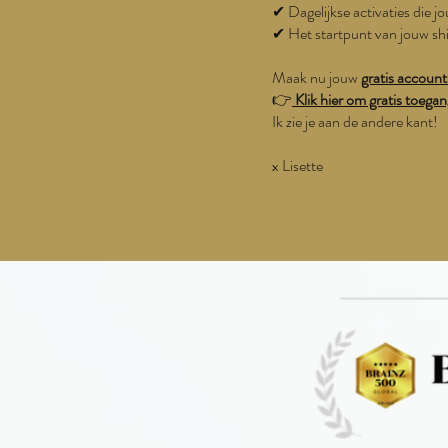
✔ Dagelijkse activaties die 
✔ Het startpunt van jouw shi
Maak nu jouw
gratis accoun
👉
Klik hier om gratis toegan
Ik zie je aan de andere kant!
x Lisette