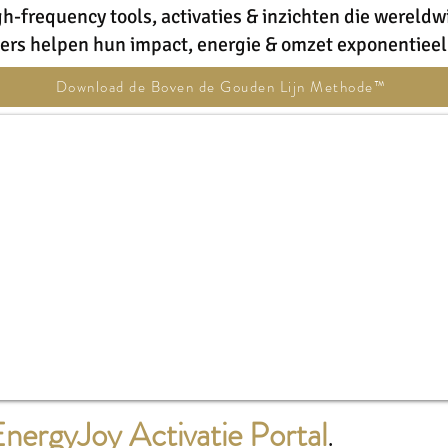
gh-frequency tools, activaties & inzichten die wereld
ders helpen hun impact, energie & omzet exponentieel 
Download de Boven de Gouden Lijn Methode™
nergyJoy Activatie Portal
.