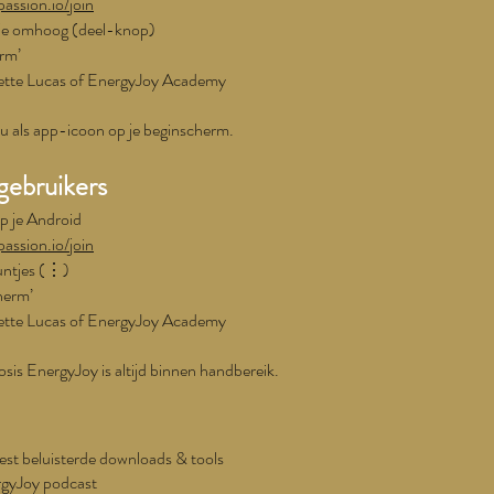
passion.io/join
jltje omhoog (deel-knop)
erm’
sette Lucas of EnergyJoy Academy
u als app-icoon op je beginscherm.
gebruikers
 je Android
passion.io/join
puntjes (⋮)
herm’
sette Lucas of EnergyJoy Academy
dosis EnergyJoy is altijd binnen handbereik.
est beluisterde downloads & tools
rgyJoy podcast