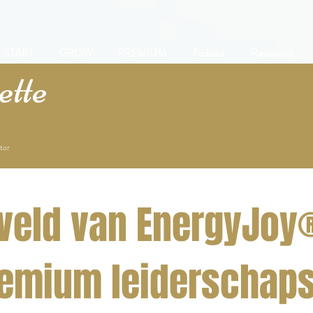
START
GROW
PREMIUM
Podcast
Resources
tte
tor
 veld van EnergyJoy
emium leiderschaps