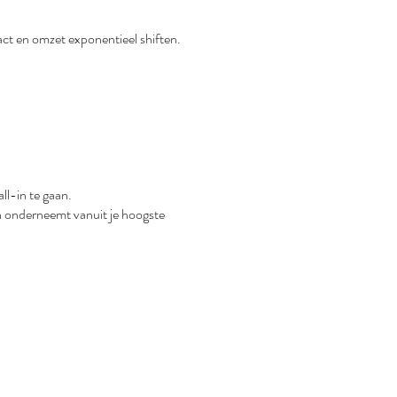
act en omzet exponentieel shiften.
ll-in te gaan.
en onderneemt vanuit je hoogste