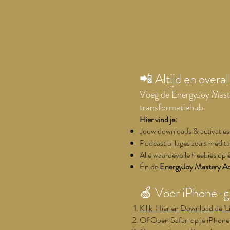
📲 Altijd en overa
Voeg de EnergyJoy Master
transformatiehub.
Hier vind je:
Jouw downloads & activaties
Podcast bijlages zoals medit
Alle waardevolle freebies op 
Én de
EnergyJoy Mastery A
🍏 Voor iPhone-g
Kllik Hier en Download de 'L
Of Open Safari op je iPhone