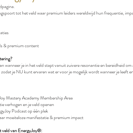
dpagina.
ngspoort tot het veld waar premium leiders wereldwijd hun frequentie, imp
aties
ds & premium content
tering?
 wanneer je in het veld stapt vanuit zuivere resonantie en bereidheid om a
 zodat je NU kunt ervaren wat er voor je mogelijk wordt wanneer je leeft 
gyJoy Mastery Academy Membership Area
ntie verhogen en je veld openen
rgyJoy Podcast op één plek
naar moeiteloze manifestatie & premium impact
et veld van EnergyJoy®: