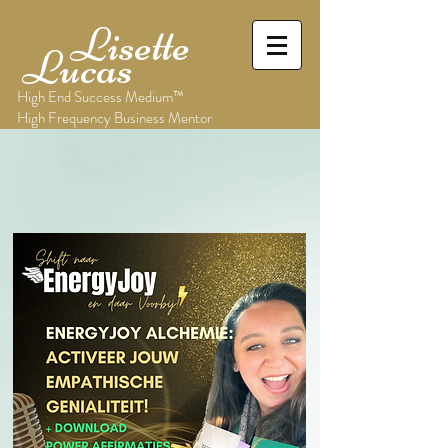
Lisette
Lucas
High End Success Medium™
High Frequency Business Mentor