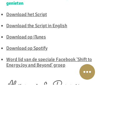
genieten
Download het Script
Download the Script in English
Download op iTunes
Download op Spotify
Word lid van de speciale Facebook 'Shift to
EnergyJoy and Beyond' groep
Abonneer & Recensie
Ben je al geabonneerd op mijn podcast?
Indien nog niet, dan wil ik je absoluut
aanmoedigen om dat vandaag te doen.
Ik zou niet willen dat je een aflevering
mist.
Klik hier om je te abonneren in iTunes!