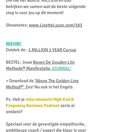
DM me het woord: MILLION en dan
bekijken we samen wat de beste volgende
stap is voor jou op dit moment!
Shownotes:
www.LisetteLucas.com/183
NIEUW!
Ontdek de:
1 MILLION 1 YEAR Cursus
BESTEL: Jouw
Boven De Gouden Lijn
Methode® Manifestatie
JOURNAL!
+ Download de
‘Above The Golden Line
Method®’ Y
es! Nu ook in het Engels
Ps. Heb je
mijn nieuwste High End &
Frequency Business Podcast
serie al
ontdekt?
Speciaal voor de gevestigde empathische,
ambitieuze coach / expert die klaar is voor