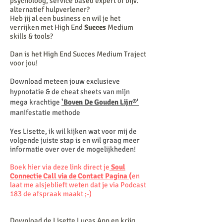
psycholoog, service based expert of bijv.
alternatief hulpverlener?
Heb jij al een business en wil je het
verrijken met High End
Succes
Medium
skills & tools?
Dan is het High End Succes Medium Traject
voor jou!
Download meteen jouw exclusieve
hypnotatie & de cheat sheets van mijn
mega krachtige
'Boven De Gouden Lijn®'
manifestatie methode
Yes Lisette, ik wil kijken wat voor mij de
volgende juiste stap is en wil graag meer
informatie over over de mogelijkheden!
Boek hier via deze link direct je
Soul
Connectie Call via de Contact Pagina
(
en
laat me alsjeblieft weten dat je via Podcast
183 de afspraak maakt ;-)
Download de Lisette Lucas App en krijg