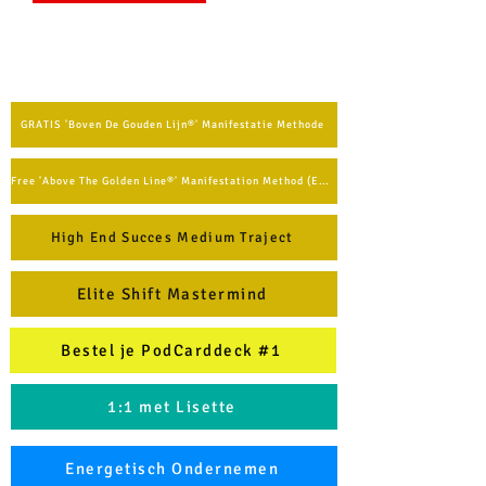
GRATIS 'Boven De Gouden Lijn®' Manifestatie Methode
Free 'Above The Golden Line®' Manifestation Method (English)
High End Succes Medium Traject
Elite Shift Mastermind
Bestel je PodCarddeck #1
1:1 met Lisette
Energetisch Ondernemen