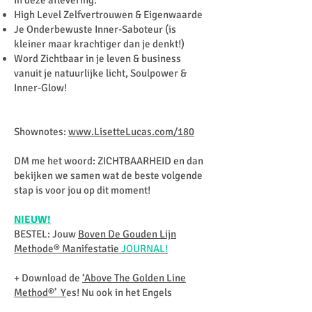
In deze aflevering:
High Level Zelfvertrouwen & Eigenwaarde
Je Onderbewuste Inner-Saboteur (is
kleiner maar krachtiger dan je denkt!)
Word Zichtbaar in je leven & business
vanuit je natuurlijke licht, Soulpower &
Inner-Glow!
Shownotes:
www.LisetteLucas.com/180
DM me het woord: ZICHTBAARHEID en dan
bekijken we samen wat de beste volgende
stap is voor jou op dit moment!
NIEUW!
BESTEL: Jouw
Boven De Gouden Lijn
Methode® Manifestatie
JOURNAL!
+ Download de
‘Above The Golden Line
Method®’ Y
es! Nu ook in het Engels