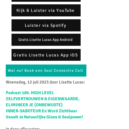
Kijk & Luister via YouTube
Luister via Spotify
Gratis Lisette Lucas App Android
Gratis Lisette Lucas App iOS
Wat nu? Boek een Soul Connectie Call
Woensdag, 12 juli 2023 door Lisette Lucas:​
Podc
as
t 180. HIGH LEVEL
ZELFVERTROUWEN & EIGENWAARDE,
ELIMINEER JE (ONBEWUSTE)
INNER-SABOTEUR En Word Zichtbaar
Vanuit Je Natuurlijke Glans & Soulpower!