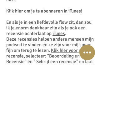
Klik hier om je te abonneren in iTunes!
En als je in een liefdevolle flow zit, dan zou
ik je enorm dankbaar zijn als je ook een
recensie achterlaat op
iTunes
.
Deze recensies helpen andere mensen mijn
podcast te vinden en ze zijn voor mij super
fijn om terug te lezen.
Klik hier voor een
recensie
, selecteer: "Beoordeling en
Recensie" en " Schrijf een recensie" en laat
me weten wat jouw favoriete onderdeel
van de podcast is.
Dankjewel! x
Ps. Vind je mijn Podcast 5 sterren waard?
En heb je een recensie geschreven?
Maak een screenshot en stuur het naar
info@lisettelucas.nl
....en maak kans op
een scholarship voor de Master Je Intuïtie
Academy!
GRATIS 'Boven De Gouden Lijn®' Manifestatie Methode