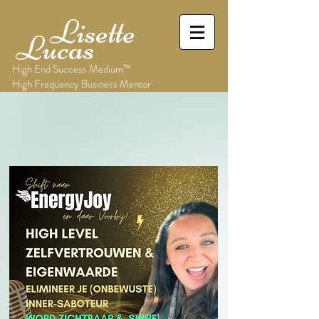
Lisette
Lucas
High End Success Medium™
High Frequency Business Mentor