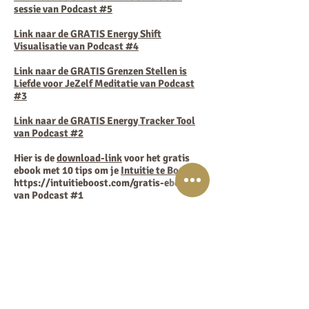
sessie van Podcast #5
Link naar de GRATIS Energy Shift
Visualisatie van Podcast #4
Link naar de GRATIS Grenzen Stellen is
Liefde voor JeZelf Meditatie van Podcast
#3
Link naar de GRATIS Energy Tracker Tool
van Podcast #2
Hier is de
download-link
voor het gratis
ebook met 10 tips om je
Intuitie te Boosten:
https://intuitieboost.com/gratis-ebook
van Podcast #1
Iedere woensdag, EnergyJoy Podcast
woensdag!
Graag tot de volgende aflevering!
Andere manieren om van deze podcast te
genieten