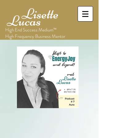
Lisette
Lucas
High End Success Medium™
High Frequency Business Mentor