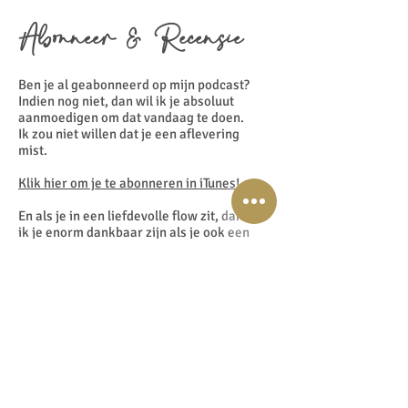
Abonneer & Recensie
Ben je al geabonneerd op mijn podcast?
Indien nog niet, dan wil ik je absoluut
aanmoedigen om dat vandaag te doen.
Ik zou niet willen dat je een aflevering
mist.
Klik hier om je te abonneren in iTunes!
En als je in een liefdevolle flow zit, dan zou
ik je enorm dankbaar zijn als je ook een
recensie achterlaat op
iTunes
.
Deze recensies helpen andere mensen mijn
podcast te vinden en ze zijn voor mij super
fijn om terug te lezen.
Klik hier voor een
recensie
, selecteer: "Beoordeling en
Recensie" en " Schrijf een recensie" en laat
me weten wat jouw favoriete onderdeel
van de podcast is.
Dankjewel! x