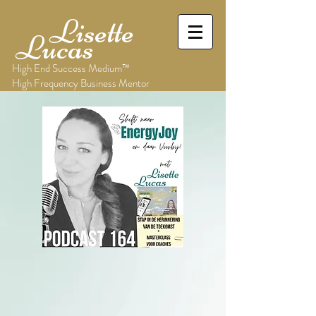
Lisette
Lucas
High End Success Medium™
High Frequency Business Mentor