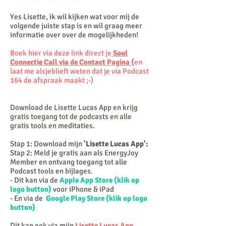
Yes Lisette, ik wil kijken wat voor mij de
volgende juiste stap is en wil graag meer
informatie over over de mogelijkheden!
Boek hier via deze link direct je
Soul
Connectie Call via de Contact Pagina
(
en
laat me alsjeblieft weten dat je via Podcast
164 de afspraak maakt ;-)
Download de Lisette Lucas App en krijg
gratis toegang tot de
podcasts en alle
gratis tools en meditaties.
Stap 1: Download mijn
'Lisette Lucas App':
Stap 2: Meld je gratis aan als EnergyJoy
Member en ontvang toegang tot alle
Podcast tools en bijlages.
- Dit kan via de
Apple App Store (klik op
logo button)
voor iPhone & iPad
- En via de
Google Play Store (klik op logo
button)
Dit kan ook via mijn
Lisette Lucas App