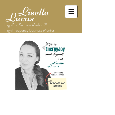
Lisette
Lucas
High End Success Medium™
High Frequency Business Mentor