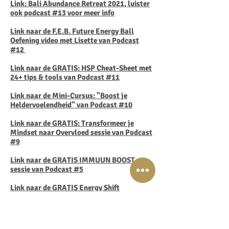
Link: Bali Abundance Retreat 2021, luister
ook podcast #13 voor meer info
Link naar de F.E.B. Future Energy Ball
Oefening video met Lisette van Podcast
#12
Link naar de GRATIS: HSP Cheat-Sheet met
24+ tips & tools van Podcast #11
Link naar de Mini-Cursus: "Boost je
Heldervoelendheid" van Podcast #10
Link naar de GRATIS: Transformeer je
Mindset
naar Overvloed sessie van Podcast
#9
Link naar de GRATIS IMMUUN BOOST
sessie van Podcast #5
Link naar de GRATIS Energy Shift
Visualisatie van Podcast #4
Link naar de GRATIS Grenzen Stellen is
Liefde voor JeZelf Meditatie van Podcast