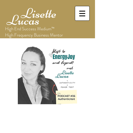
Lisette
Lucas
High End Success Medium™
High Frequency Business Mentor