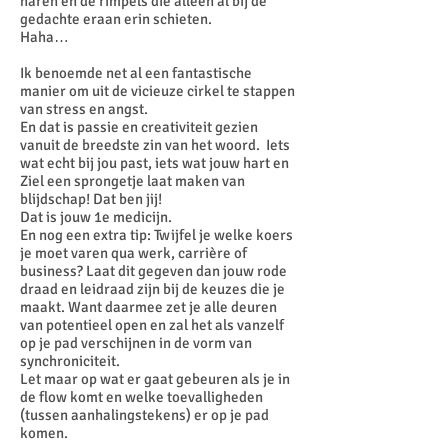
haren en de rimpels die alleen al bij de
gedachte eraan erin schieten.
Haha…
Ik benoemde net al een fantastische
manier om uit de vicieuze cirkel te stappen
van stress en angst.
En dat is passie en creativiteit gezien
vanuit de breedste zin van het woord. Iets
wat echt bij jou past, iets wat jouw hart en
Ziel een sprongetje laat maken van
blijdschap! Dat ben jij!
Dat is jouw 1e medicijn.
En nog een extra tip: Twijfel je welke koers
je moet varen qua werk, carrière of
business? Laat dit gegeven dan jouw rode
draad en leidraad zijn bij de keuzes die je
maakt. Want daarmee zet je alle deuren
van potentieel open en zal het als vanzelf
op je pad verschijnen in de vorm van
synchroniciteit.
Let maar op wat er gaat gebeuren als je in
de flow komt en welke toevalligheden
(tussen aanhalingstekens) er op je pad
komen.