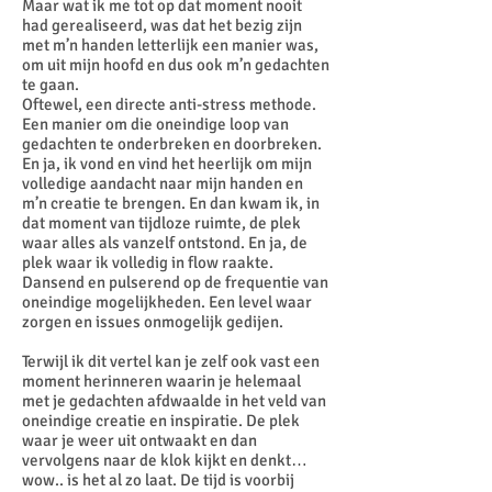
Maar wat ik me tot op dat moment nooit
had gerealiseerd, was dat het bezig zijn
met m’n handen letterlijk een manier was,
om uit mijn hoofd en dus ook m’n gedachten
te gaan.
Oftewel, een directe anti-stress methode.
Een manier om die oneindige loop van
gedachten te onderbreken en doorbreken.
En ja, ik vond en vind het heerlijk om mijn
volledige aandacht naar mijn handen en
m’n creatie te brengen. En dan kwam ik, in
dat moment van tijdloze ruimte, de plek
waar alles als vanzelf ontstond. En ja, de
plek waar ik volledig in flow raakte.
Dansend en pulserend op de frequentie van
oneindige mogelijkheden. Een level waar
zorgen en issues onmogelijk gedijen.
Terwijl ik dit vertel kan je zelf ook vast een
moment herinneren waarin je helemaal
met je gedachten afdwaalde in het veld van
oneindige creatie en inspiratie. De plek
waar je weer uit ontwaakt en dan
vervolgens naar de klok kijkt en denkt…
wow.. is het al zo laat. De tijd is voorbij