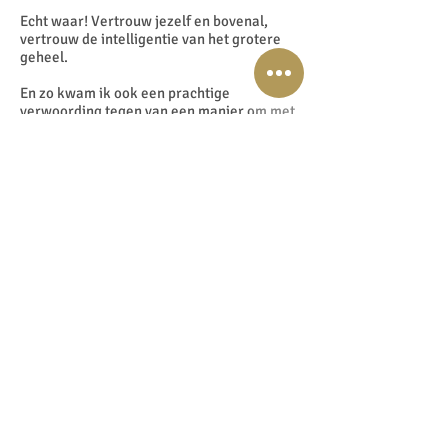
Echt waar! Vertrouw jezelf en bovenal,
vertrouw de intelligentie van het grotere
geheel.
En zo kwam ik ook een prachtige
verwoording tegen van een manier om met
angst en stress om te gaan.
Tony Robbins noemt het, zoals ik ook in een
voorgaande podcast al eens vertelde: Het
antidote, oftewel het tegengif tegen angst.
Sterker nog, als je deze techniek toepast
dan is het onmogelijk om angst en stress te
ervaren. Simpelweg omdat je je
energieveld en je lichaam zo vult met de
hoogst mogelijke frequentie, dan is het
echt onmogelijk om de laag frequente
energie toe te laten. Die wordt als het ware
weggevaagd door de hogere frequenties,
de hogere trillingen van energie.
Zie het maar als een hele donkere kamer
die zwaar en somber voelt. Doe je daar het
licht aan en de gordijnen open. Dan kunnen