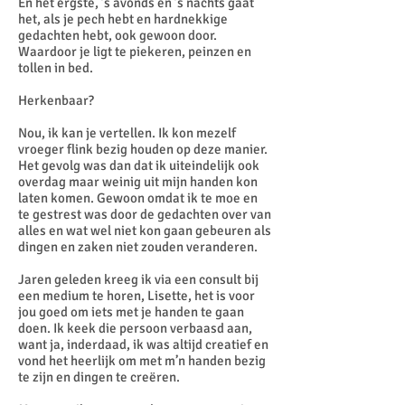
En het ergste, ’s avonds en ’s nachts gaat
het, als je pech hebt en hardnekkige
gedachten hebt, ook gewoon door.
Waardoor je ligt te piekeren, peinzen en
tollen in bed.
Herkenbaar?
Nou, ik kan je vertellen. Ik kon mezelf
vroeger flink bezig houden op deze manier.
Het gevolg was dan dat ik uiteindelijk ook
overdag maar weinig uit mijn handen kon
laten komen. Gewoon omdat ik te moe en
te gestrest was door de gedachten over van
alles en wat wel niet kon gaan gebeuren als
dingen en zaken niet zouden veranderen.
Jaren geleden kreeg ik via een consult bij
een medium te horen, Lisette, het is voor
jou goed om iets met je handen te gaan
doen. Ik keek die persoon verbaasd aan,
want ja, inderdaad, ik was altijd creatief en
vond het heerlijk om met m’n handen bezig
te zijn en dingen te creëren.