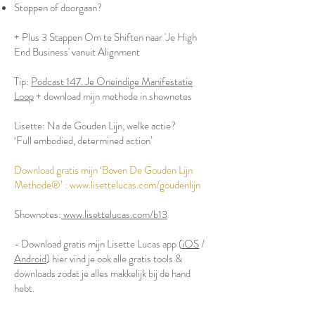
Stoppen of doorgaan?
+ Plus 3 Stappen Om te Shiften naar 'Je High
End Business' vanuit Alignment
Tip:
Podcast 147. Je Oneindige Manifestatie
Loop
+ download mijn methode in shownotes
Lisette: Na de Gouden Lijn, welke actie?
‘Full embodied, determined action’
Download gratis mijn ‘Boven De Gouden Lijn
Methode®’ :
www.lisettelucas.com/goudenlijn
Shownotes:
www.lisettelucas.com/b13
- Download gratis mijn Lisette Lucas app (
iOS
/
Android
) hier vind je ook alle gratis tools &
downloads zodat je alles makkelijk bij de hand
hebt.