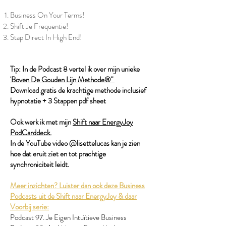
Business On Your Terms!
Shift Je Frequentie!
Stap Direct In High End!
Tip: In de Podcast 8 vertel ik over mijn unieke
'Boven De Gouden Lijn Methode®"
Download gratis de krachtige methode inclusief
hypnotatie + 3 Stappen pdf sheet
Ook werk ik met mijn
Shift naar EnergyJoy
PodCarddeck.
In de YouTube video @lisettelucas kan je zien
hoe dat eruit ziet en tot prachtige
synchroniciteit leidt.
Meer inzichten? Luister dan ook deze Business
Podcasts uit de Shift naar EnergyJoy & daar
Voorbij serie:
Podcast 97. Je Eigen Intuïtieve Business