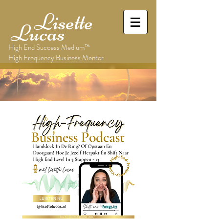
Lisette
Lucas
High End Success Medium™
High Frequency Business Mentor