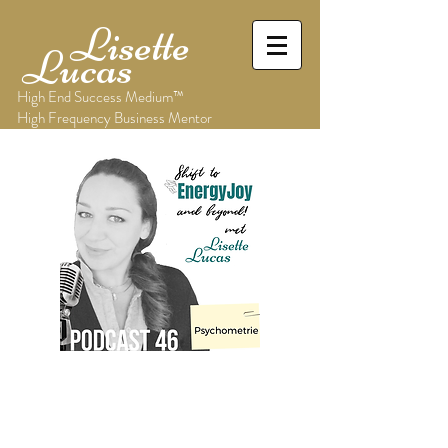
Lisette
Lucas
High End Success Medium™
High Frequency Business Mentor