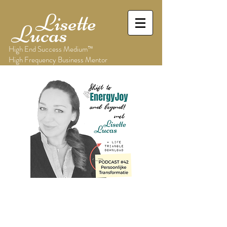
Lisette
Lucas
High End Success Medium™
High Frequency Business Mentor