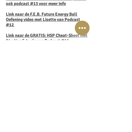
ook podcast #13 voor meer info
Link naar de F.E.B. Future Energy Ball
Oefening video met Lisette van Podcast
#12
Link naar de GRATIS: HSP Cheat-Sheet met
24+ tips & tools van Podcast #11
Link naar de Mini-Cursus: "Boost je
Heldervoelendheid" van Podcast #10
Link naar de GRATIS: Transformeer je
Mindset
naar Overvloed sessie van Podcast
#9
Link naar de GRATIS IMMUUN BOOST
sessie van Podcast #5
Link naar de GRATIS Energy Shift
Visualisatie van Podcast #4
Link naar de GRATIS Grenzen Stellen is
Liefde voor JeZelf Meditatie
van Podcast #3