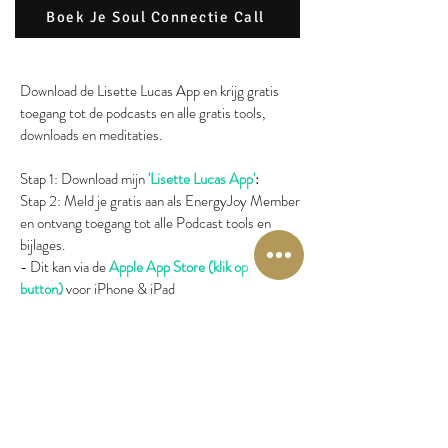
Boek Je Soul Connectie Call
Download de Lisette Lucas App en krijg gratis
toegang tot de podcasts en alle gratis tools,
downloads en meditaties.
Stap 1: Download mijn
'Lisette Lucas App'
:
Stap 2: Meld je gratis aan als EnergyJoy Member
en ontvang toegang tot alle Podcast tools en
bijlages.
- Dit kan via de
Apple App Store (klik op
button)
voor iPhone & iPad
- En via de
Google Play Store (klik op button)
Dit kan ook via mijn
Lisette Lucas App
pagina
(Klik op inloggen Academy Button) (als je
niet de app wilt of kan installeren).
Je treft hier alle downloads, meditaties & video's
aan overzichtelijk bij elkaar.