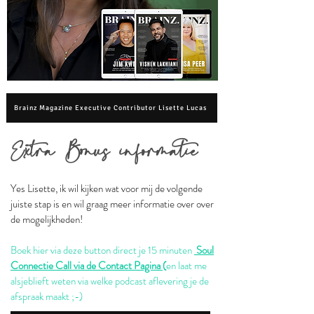
Brainz Magazine Executive Contributor Lisette Lucas
Ex
tra Bonus infor
matie
Yes Lisette, ik wil kijken wat voor mij de volgende
juiste stap is en wil graag meer informatie over over
de mogelijkheden!
Boek hier via deze button direct je 15 minuten
Soul
Connectie Call via de Contact Pagina
(
en laat me
alsjeblieft weten via welke podcast aflevering je de
afspraak maakt ;-)