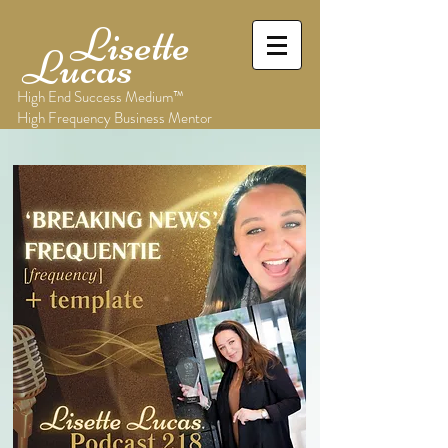
Lisette
Lucas
High End Success Medium™
High Frequency Business Mentor