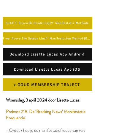
GRATIS 'Boven De Gouden Lijn®' Manifestatie Methode
Free 'Above The Golden Line®' Manifestation Method (English)
Download Lisette Lucas App Android
Download Lisette Lucas App iOS
> GOUD MEMBERSHIP TRAJECT
Woensdag, 3 april 2024 door Lisette Lucas:​
Podcast 218. De ‘Breaking News’ Manifestatie
Frequentie
- Ontdek hoe je de manifestatiefrequentie van