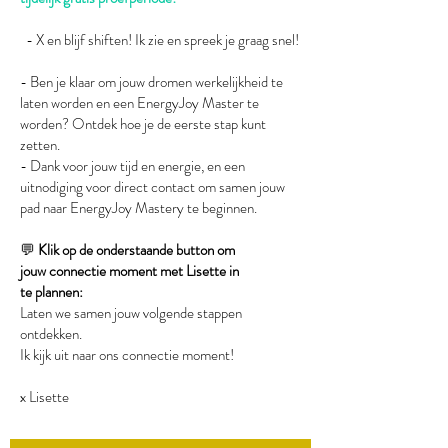
- X en blijf shiften! Ik zie en spreek je graag snel!
- Ben je klaar om jouw dromen werkelijkheid te
laten worden en een EnergyJoy Master te
worden? Ontdek hoe je de eerste stap kunt
zetten.
- Dank voor jouw tijd en energie, en een
uitnodiging voor direct contact om samen jouw
pad naar EnergyJoy Mastery te beginnen.
💬
Klik op de onderstaande button om
jouw
connectie moment
met Lisette in
te
plannen:
Laten we samen jouw volgende stappen
ontdekken.
Ik kijk uit naar ons connectie moment!
x Lisette