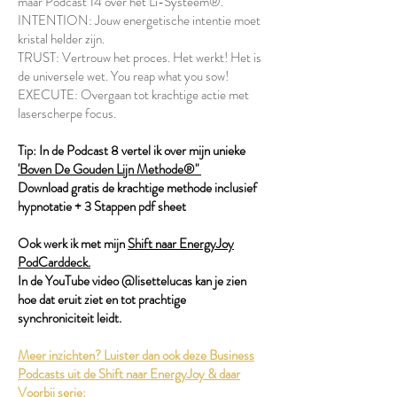
maar Podcast 14 over het Li-Systeem®.
INTENTION: Jouw energetische intentie moet
kristal helder zijn.
TRUST: Vertrouw het proces. Het werkt! Het is
de universele wet. You reap what you sow!
EXECUTE: Overgaan tot krachtige actie met
laserscherpe focus.
Tip: In de Podcast 8 vertel ik over mijn unieke
'Boven De Gouden Lijn Methode®"
Download gratis de krachtige methode inclusief
hypnotatie + 3 Stappen pdf sheet
Ook werk ik met mijn
Shift naar EnergyJoy
PodCarddeck.
In de YouTube video @lisettelucas kan je zien
hoe dat eruit ziet en tot prachtige
synchroniciteit leidt.
Meer inzichten? Luister dan ook deze Business
Podcasts uit de Shift naar EnergyJoy & daar
Voorbij serie: