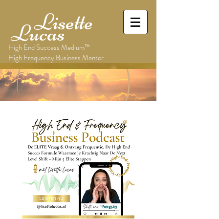
Lisette
Lucas
High End Success Medium™
High Frequency Business Mentor