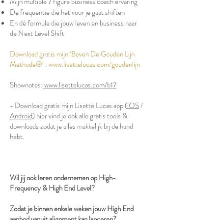
Mijn multiple 7 figure business coach ervaring
De frequentie die het voor je gaat shiften
En dé formule die jouw leven en business naar
de Next Level Shift​
Download gratis mijn ‘Boven De Gouden Lijn
Methode®’ :
www.lisettelucas.com/goudenlijn
Shownotes:
www.lisettelucas.com/b17
- Download gratis mijn Lisette Lucas app (
iOS
/
Android
) hier vind je ook alle gratis tools &
downloads zodat je alles makkelijk bij de hand
hebt.
Wil jij ook leren ondernemen op High-
Frequency & High End Level?
Zodat je binnen enkele weken jouw High End
aanbod vanuit alignment kan lanceren?