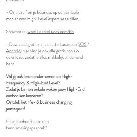
- Om jezelf en je business op een simpele
manier naar High-Level expertise te tillen.
Shownotes:
www.LisetteLucas.com/b5
- Download gratis mijn Lisette Lucas app (
iOS
/
Android
) hier vind je ook alle gratis tools &
downloads zodat je alles makkelijk bij de hand
hebt.
Wil jij ook leren ondernemen op High-
Frequency & High-End Level?
Zodat je binnen enkele weken jouw High-End
aanbod kan lanceren?
Ontdek het life- & business changing
jaartraject!
Heb je behoefte aan een
kennismakingsgesprek?