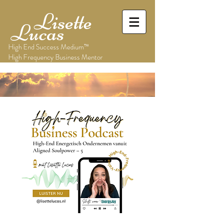
Lisette
Lucas
High End Success Medium™
High Frequency Business Mentor