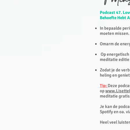
Podca
Podcast 47. Lov
Behoefte Hebt A
In bepaalde peri
moeten missen
Omarm de energi
Op energetisch n
meditatie editie
Zodat je de ver
heling en genie
Tip:
Deze podcas
op
www.Lisette
meditatie gratis
Je kan de podcas
Spotify en oa. v
Heel veel luiste