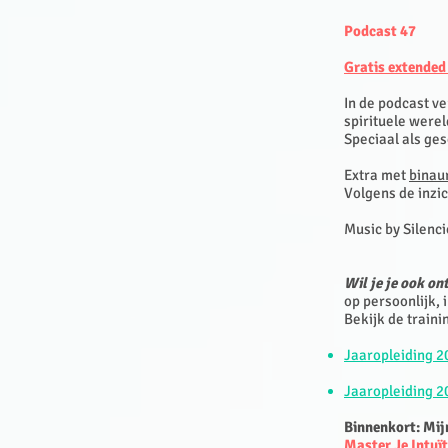
Podcast 47
Gratis extended
In de podcast ve
spirituele werel
Speciaal als ges
Extra met
binau
Volgens de inzi
Music by Silenc
Wil je je ook o
op persoonlijk,
Bekijk de train
Jaaropleiding 2
Jaaropleiding 2
Binnenkort: Mij
Master Je Intuï