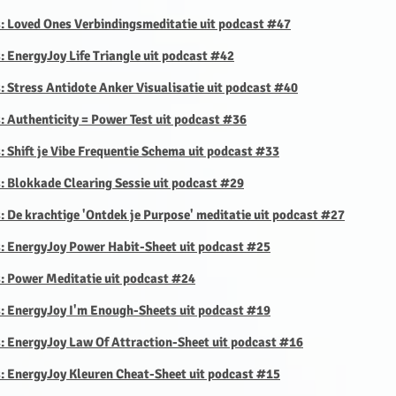
s: Loved Ones Verbindingsmeditatie uit podcast #47
: EnergyJoy Life Triangle uit podcast #42
: Stress Antidote Anker Visualisatie uit podcast #40
: Authenticity = Power Test uit podcast #36
: Shift je Vibe Frequentie Schema uit podcast #33
s: Blokkade Clearing Sessie uit podcast #29
: De krachtige 'Ontdek je Purpose' meditatie uit podcast #27
s: EnergyJoy Power Habit-Sheet uit podcast #25
s: Power Meditatie uit podcast #24
s: EnergyJoy I'm Enough-Sheets uit podcast #19
s: EnergyJoy Law Of Attraction-Sheet uit podcast #16
s:
EnergyJoy Kleuren Cheat-Sheet uit podcast #15