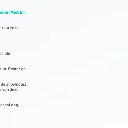
baren Mist En
ierbaren te
eciale
ijn. Ervaar de
In de shownotes
e van deze
odcast app,