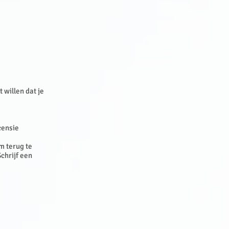
 willen dat je
ecensie
m terug te
chrijf een