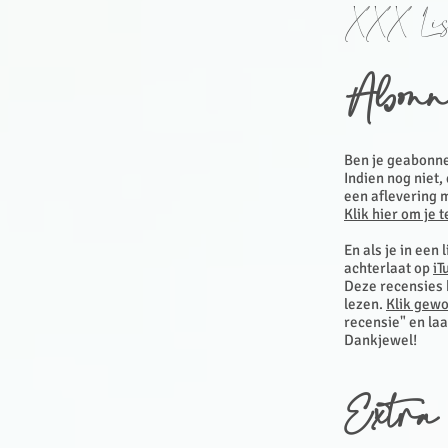
XXX Lis
Abonn
Ben je geabonne
Indien nog niet,
een aflevering 
Klik hier om je 
En als je in een
achterlaat op
iT
Deze recensies h
lezen.
Klik gewo
recensie" en la
Dankjewel!
Extra