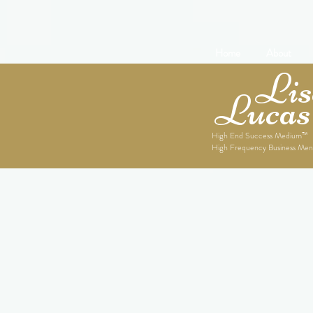
Home
About
Lise
Lucas
High End Success Medium™
High Frequency Business Men