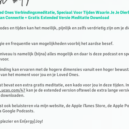
st #47
ed Ones Verbindingsmeditatie, Speciaal Voor Tijden Waarin Je Je Dier
an Connectie + Gratis Extended Versie Meditatie Download
odes en tijden kan het moeilijk, pijnlijk en zelfs verdrietig zijn om je d
.
e en frequentie van mogelijkheden voorbij het aardse besef.
iveau is namelijk (bijna) alles mogelijk en daar is deze podcast en sp
 voor.
binding kan ervaren met de hogere dimensies vanuit een hoger bewustz
t van het moment voor jou en je Loved Ones.
t bevat een extra gratis meditatie, een kado voor jou in deze tijden. 
Lucas.com/47
kan je de extended version oftewel de extra lange versi
 downloaden. ​
t ook beluisteren via mijn website, de Apple iTunes Store, de Apple P
ia Google Podcasts.
rplezier en En(ergy)Joy!