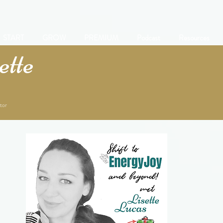
START
GROW
PREMIUM
Podcast
Resources
tte
tor