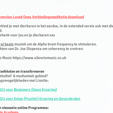
 version Loved Ones Verbindingsmeditatie download
rbind je met dierbaren in het aardse, in de extended versie ook met di
d.
chenk voor jou en je dierbaren xxx
ral beats
muziek om de Alpha brain frequency te stimuleren.
chten van Dr. Joe Dispenza om coherency te creëren.
io Music
https://www.silenciomusic.co.uk
ntwikkelen en transformeren
 intuïtief & mediamiek gebied?
ingsmogelijkheden met Lisette:
021 voor Beginners (Geen Ervaring)
021 voor Enige (Psychic) Ervaring en Gevorderden
n nieuwste online Programma:
tie Academy