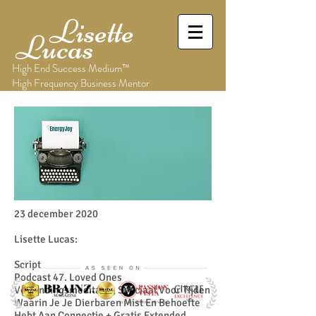
Lisette
Lucas
High End Success Medium™
High Frequency Business Mentor
23 december 2020
Lisette Lucas:
Script
Podcast 47. Loved Ones
Verbindingsmeditatie, Speciaal Voor Tijden
Waarin Je Je Dierbaren Mist En Behoefte
Hebt Aan Connectie + Gratis Extended