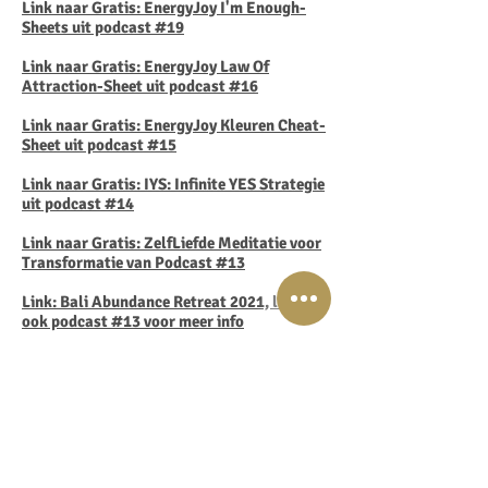
Link naar Gratis: EnergyJoy I'm Enough-
Sheets uit podcast #19
Link naar Gratis: EnergyJoy Law Of
Attraction-Sheet uit podcast #16
Link naar Gratis:
EnergyJoy Kleuren Cheat-
Sheet uit podcast #15
Link naar Gratis: IYS: Infinite YES Strategie
uit podcast #14
Link naar Gratis: ZelfLiefde Meditatie voor
Transformatie van Podcast #13
Link: Bali Abundance Retreat 2021, luister
ook podcast #13 voor meer info
Link naar de F.E.B. Future Energy Ball
Oefening video met Lisette van Podcast
#12
Link naar de GRATIS: HSP Cheat-Sheet met
24+ tips & tools van Podcast #11