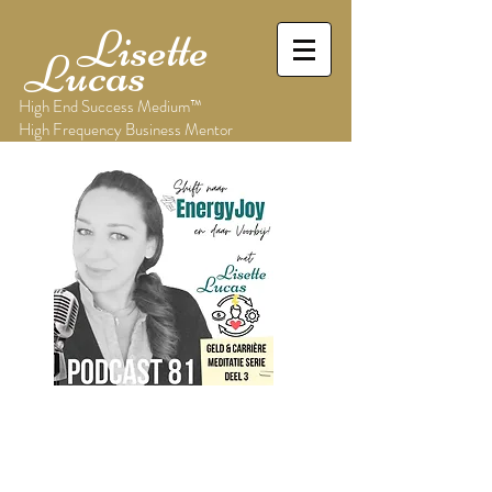
Lisette
Lucas
High End Success Medium™
High Frequency Business Mentor