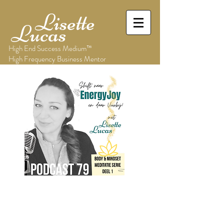
Lisette
Lucas
High End Success Medium™
High Frequency Business Mentor