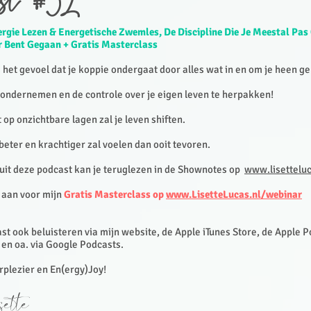
st #52
ergie Lezen & Energetische Zwemles, De Discipline Die Je Meestal Pa
r Bent Gegaan + Gratis Masterclass
s het gevoel dat je koppie ondergaat door alles wat in en om je heen g
e ondernemen en de controle over je eigen leven te herpakken!
gt op onzichtbare lagen zal je leven shiften.
beter en krachtiger zal voelen dan ooit tevoren.
 uit deze podcast kan je teruglezen in de Shownotes op
www.lisettelu
 aan voor mijn
Gratis Masterclass op
www.LisetteLucas.nl/webinar
st ook beluisteren via mijn website, de Apple iTunes Store, de Apple 
 en oa. via Google Podcasts.
erplezier en En(ergy)Joy!
ette