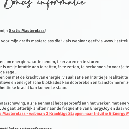
 Bonus informatie
 mijn
Gratis Masterclass
!
 voor mijn gratis masterclass die ik als webinar geef via
www.lisettel
en om energie waar te nemen, te ervaren en te sturen.
is om je intuïtie aan te zetten, in te zetten, te herkennen én voor je 
ige regel.
n om met de kracht van energie, visualisatie en intuïtie je realiteit te
uïtieve en energetische blokkades kan doorbreken en transformeren zod
thentieke kracht kan komen te staan.
waarschuwing, als je eenmaal hebt geproefd aan het werken met energ
. Je gaat letterlijk shiften naar de frequentie van EnergyJoy en daar vo
s Masterclass - webinar: 3 Krachtige Stappen naar Intuïtie & Energy