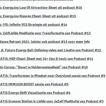
is: EnergyJoy Law Of Attraction-Sheet uit podcast #16
s:
EnergyJoy Kleuren Cheat-Sheet uit podcast #15
s: IYS: Infinite YES Strategie uit podcast #14
s: ZelfLiefde Meditatie voor Transformatie van Podcast #13
dance Retreat 2021, luister ook podcast #13 voor meer info
E.B. Future Energy Ball Oefening video met Lisette van Podcast #12
RATIS: HSP Cheat-Sheet met 24+ tips & tools van Podcast #11
ini-Cursus: "Boost je Heldervoelendheid" van Podcast #10
RATIS: Transformeer je Mindset
naar Overvloed sessie van Podcast #9
GRATIS IMMUUN BOOST sessie van Podcast #5
ATIS Energy Shift Visualisatie van Podcast #4
ATIS Grenzen Stellen is Liefde voor JeZelf Meditatie van Podcast #3