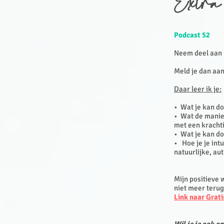
Extra
Podcast 52
Neem deel aan
Meld je dan aan
Daar leer ik je:
• Wat je kan do
• Wat de manier 
met een kracht
• Wat je kan doe
• Hoe je je int
natuurlijke, au
Mijn positieve 
niet meer terug
Link naar Grati