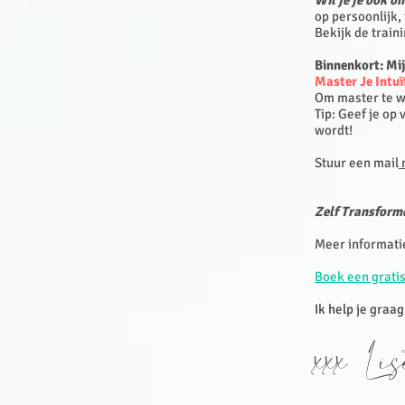
Wil je je ook o
op persoonlijk,
Bekijk de train
Binnenkort: Mi
Master Je Intu
Om master te wo
Tip: Geef je op
wordt!
Stuur een mail
n
Zelf Transforme
Meer informati
Boek een gratis
Ik help je graag
xxx Li