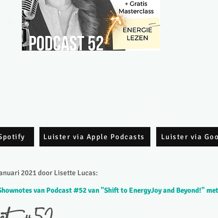
Spotify
Luister via Apple Podcasts
Luister via Go
nuari 2021 door Lisette Lucas:​
Shownotes van Podcast #52 van "Shift to EnergyJoy and Beyond!" met