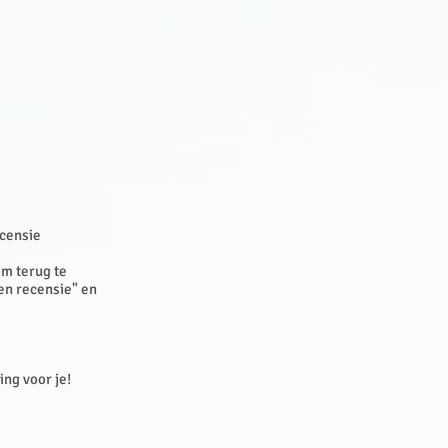
ecensie
om terug te
een recensie" en
sing voor je!