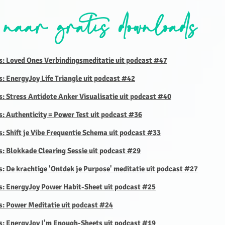
 naar gratis downloads
s: Loved Ones Verbindingsmeditatie uit podcast #47
s: EnergyJoy Life Triangle uit podcast #42
s: Stress Antidote Anker Visualisatie uit podcast #40
s: Authenticity = Power Test uit podcast #36
s: Shift je Vibe Frequentie Schema uit podcast #33
s: Blokkade Clearing Sessie uit podcast #29
s: De krachtige 'Ontdek je Purpose' meditatie uit podcast #27
is: EnergyJoy Power Habit-Sheet uit podcast #25
s: Power Meditatie uit podcast #24
is: EnergyJoy I'm Enough-Sheets uit podcast #19