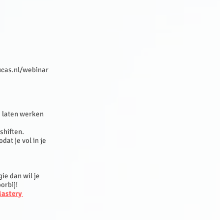
ucas.nl/webinar
te laten werken
 shiften.
at je vol in je
ie dan wil je
orbij!
 Mastery