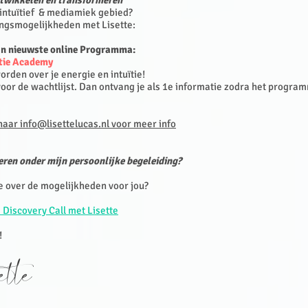
ntwikkelen en transformeren
 intuïtief & mediamiek gebied?
ingsmogelijkheden met Lisette:​
jn nieuwste online Programma:
ïtie Academy
rden over je energie en intuïtie!
 voor de wachtlijst. Dan ontvang je als 1e informatie zodra het progr
aar info@lisettelucas.nl voor meer info
ren onder mijn persoonlijke begeleiding?
e over de mogelijkheden voor jou?
 Discovery Call met Lisette
!
sette