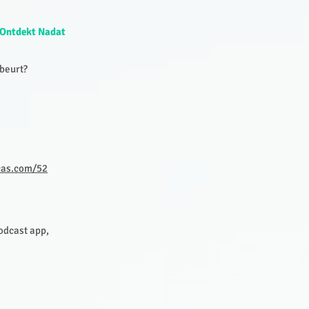
s Ontdekt Nadat
ebeurt?
cas.com/52
Podcast app,