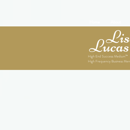
Home
About
Lise
Lucas
High End Success Medium™
High Frequency Business Men