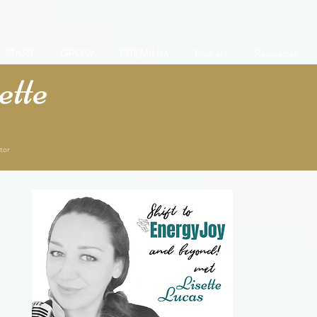
START
GROW
PREMIUM
Podcast
Resources
tte
tor