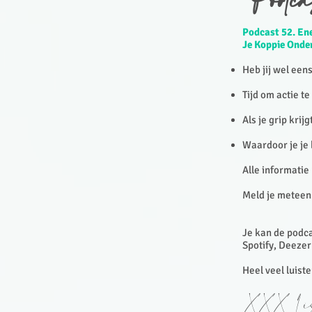
Podca
Podcast 52. En
Je Koppie Onde
Heb jij wel een
Tijd om actie t
Als je grip krij
Waardoor je je 
Alle informatie
Meld je meteen
Je kan de podca
Spotify, Deezer
Heel veel luist
XXX Lis