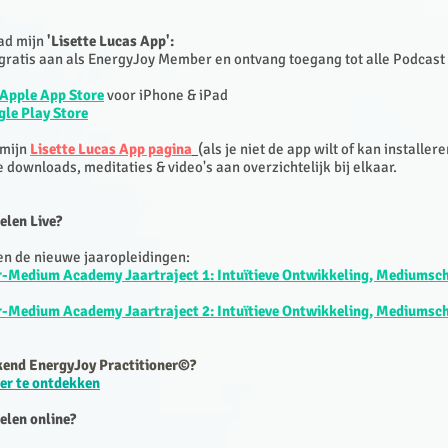
ad mijn
'Lisette Lucas App':
 gratis aan als EnergyJoy Member en ontvang toegang tot alle Podcast 
Apple App Store
voor iPhone & iPad
le Play Store
 mijn
Lisette Lucas App pagina
(als je niet de app wilt of kan installere
le downloads, meditaties & video's aan overzichtelijk bij elkaar.
elen Live?
ten de nieuwe jaaropleidingen:
r-Medium Academy Jaartraject 1: Intuïtieve Ontwikkeling, Mediumsc
r-Medium Academy Jaartraject 2: Intuïtieve Ontwikkeling, Mediumsc
kend EnergyJoy Practitioner©?
eer te ontdekken
elen online?