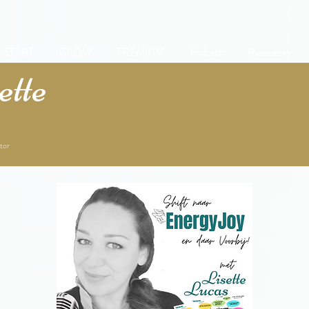
START
GROW
PREMIUM
Podcast
Resources
tte
tor