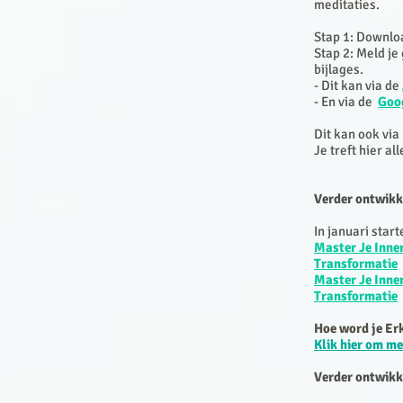
meditaties.
Stap 1: Downlo
Stap 2: Meld je
bijlages.
- Dit kan via de
- En via de
Goog
Dit kan ook via
Je treft hier al
Verder ontwikk
In januari star
Master Je Inne
Transformatie
Master Je Inne
Transformatie
Hoe word je Er
Klik hier om m
Verder ontwikk