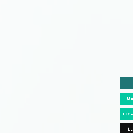
Ma
Ulti
Lu