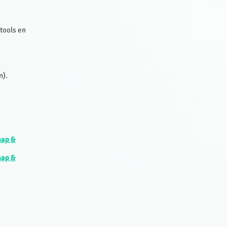
tools en
n).
hap &
hap &