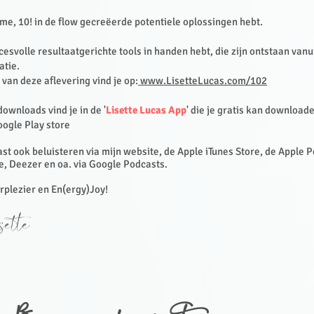
time, 10! in de flow gecreëerde potentiele oplossingen hebt.
ccesvolle resultaatgerichte tools in handen hebt, die zijn ontstaan vanu
eatie.
van deze aflevering vind je op:
www.LisetteLucas.com/102
 downloads vind je in de '
Lisette Lucas App
' die je gratis kan download
oogle Play store
st ook beluisteren via mijn website, de Apple iTunes Store, de Apple 
e, Deezer en oa. via Google Podcasts.
erplezier en En(ergy)Joy!
ette