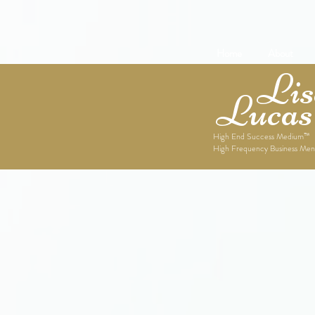
Home
About
Lise
Lucas
High End Success Medium™
High Frequency Business Men