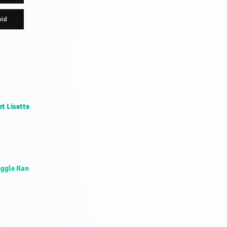
oid
t Lisette
uggle Kan