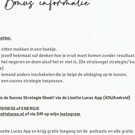
 Bonus informatie
Opties;
t zitten mokken in een hoekje.
t jezelf helemaal suf denken hoe je eruit moet komen zonder resultaat
t het negeren en doen alsof het er niet is. (De struisvogel strategie/ ko
e)
t iemand anders inschakelen die je helpt de uitdaging op te lossen.
t een succes strategie toepassen.
 de Succes Strategie Sheet! via de Lisette Lucas App (
iOS/Android)
USINESS of ENERGIE
settelucas.nl
of via DM op mijn
Instagram
ette Lucas App en krijg gratis toegang tot de
podcasts en alle gratis 