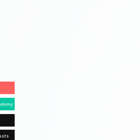
cademy
asts