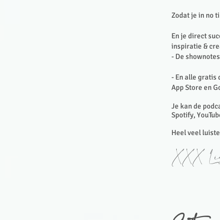
Zodat je in no 
En je direct su
inspiratie & cr
- De shownotes 
- En alle gratis
App Store en G
Je kan de podca
Spotify, YouTub
Heel veel luist
XXX Lis