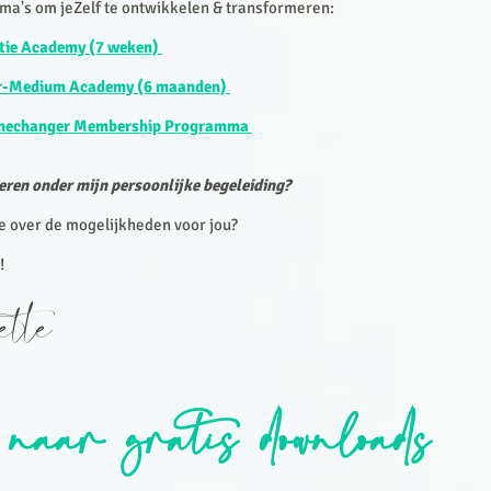
ma's om jeZelf te ontwikkelen & transformeren:
ïtie Academy (7 weken)
er-Medium Academy (6 maanden)
amechanger Membership Programma
eren onder mijn persoonlijke begeleiding?
e over de mogelijkheden voor jou?
!
sette
 naar gratis downloads