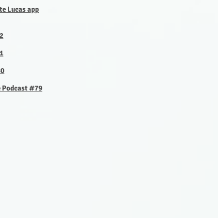
tte Lucas app
82
81
80
e Podcast #79