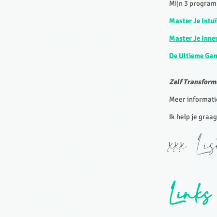
Mijn 3 program
Master Je Intu
Master Je Inn
De Ultieme G
Zelf Transform
Meer informati
Ik help je graag
xxx Li
Links