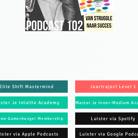
Elite Shift Mastermind
Jaartraject Level 1
ster Je Intuïtie Academy
Jaartraject Level 2
Master Je Inner-Medium A
Luister via Spotify
eme Gamechanger Membership
ister via Apple Podcasts
Luister via Google Podc