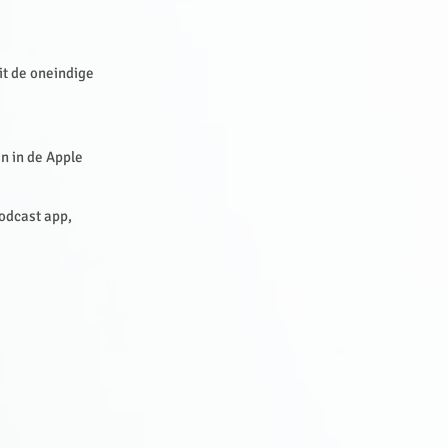
it de oneindige
en in de Apple
Podcast app,