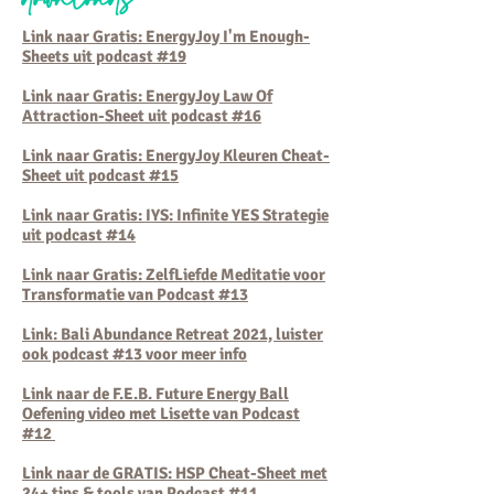
downloads
Link naar Gratis: EnergyJoy I'm Enough-
Sheets uit podcast #19
Link naar Gratis: EnergyJoy Law Of
Attraction-Sheet uit podcast #16
Link naar Gratis:
EnergyJoy Kleuren Cheat-
Sheet uit podcast #15
Link naar Gratis: IYS: Infinite YES Strategie
uit podcast #14
Link naar Gratis: ZelfLiefde Meditatie voor
Transformatie
van Podcast #13
Link: Bali Abundance Retreat 2021, luister
ook podcast #13 voor meer info
Link naar de F.E.B. Future Energy Ball
Oefening video met Lisette van Podcast
#12
Link naar de GRATIS: HSP Cheat-Sheet met
24+ tips & tools van Podcast #11