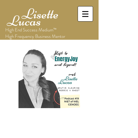
Lisette
Lucas
High End Success Medium™
High Frequency Business Mentor