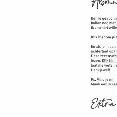
Abonn
Ben je geabonn
Indien nog niet
Ik zou niet will
Klik hier om je 
En als je in een
achterlaat op
i
Deze recensies 
lezen.
Klik hier
laat me weten w
Dankjewel!
Ps. Vind je mij
Maak een scree
Extra