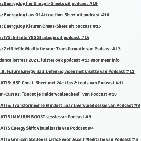
is: EnergyJoy I'm Enough-Sheets uit podcast #19
is: EnergyJoy Law Of Attraction-Sheet uit podcast #16
s:
EnergyJoy Kleuren Cheat-Sheet uit podcast #15
s: IYS: Infinite YES Strategie uit podcast #14
s: ZelfLiefde Meditatie voor Transformatie van Podcast #13
dance Retreat 2021, luister ook podcast #13 voor meer info
E.B. Future Energy Ball Oefening video met Lisette van Podcast #12
RATIS: HSP Cheat-Sheet met 24+ tips & tools van Podcast #11
ini-Cursus: "Boost je Heldervoelendheid" van Podcast #10
RATIS: Transformeer je Mindset
naar Overvloed sessie van Podcast #9
GRATIS IMMUUN BOOST sessie van Podcast #5
ATIS Energy Shift Visualisatie van Podcast #4
ATIS Grenzen Stellen is Liefde voor JeZelf Meditatie van Podcast #3