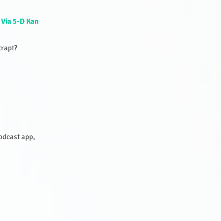
 Via 5-D Kan
trapt?
Podcast app,