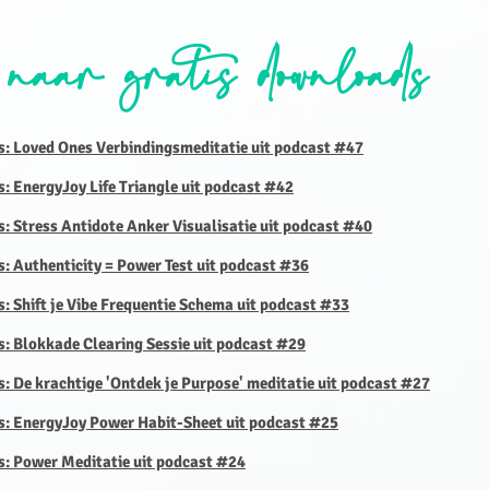
 naar gratis downloads
s: Loved Ones Verbindingsmeditatie uit podcast #47
s: EnergyJoy Life Triangle uit podcast #42
s: Stress Antidote Anker Visualisatie uit podcast #40
s: Authenticity = Power Test uit podcast #36
s: Shift je Vibe Frequentie Schema uit podcast #33
s: Blokkade Clearing Sessie uit podcast #29
s: De krachtige 'Ontdek je Purpose' meditatie uit podcast #27
is: EnergyJoy Power Habit-Sheet uit podcast #25
s: Power Meditatie uit podcast #24