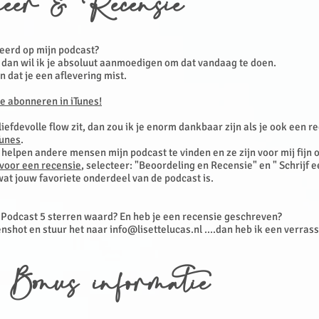
eer & Recensie
eerd op mijn podcast?
, dan wil ik je absoluut aanmoedigen om dat vandaag te doen.
en dat je een aflevering mist.
te abonneren in iTunes!
 liefdevolle flow zit, dan zou ik je enorm dankbaar zijn als je ook een r
Tunes
.
helpen andere mensen mijn podcast te vinden en ze zijn voor mij fijn 
 voor een recensie
, selecteer: "Beoordeling en Recensie" en " Schrijf 
at jouw favoriete onderdeel van de podcast is.
n Podcast 5 sterren waard? En heb je een recensie geschreven?
nshot en stuur het naar
info@lisettelucas.nl
....dan heb ik een verras
 Bonus informatie