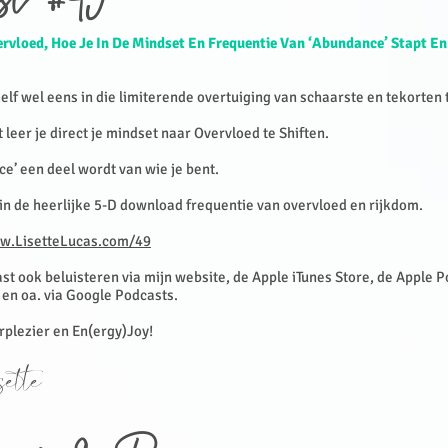
st #49
rvloed, Hoe Je In De Mindset En Frequentie Van ‘Abundance’ Stapt En
zelf wel eens in die limiterende overtuiging van schaarste en tekorten 
 leer je direct je mindset naar Overvloed te Shiften.
e’ een deel wordt van wie je bent.
 in de heerlijke 5-D download frequentie van overvloed en rijkdom.
w.LisetteLucas.com/49
st ook beluisteren via mijn website, de Apple iTunes Store, de Apple 
 en oa. via Google Podcasts.
erplezier en En(ergy)Joy!
ette