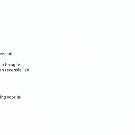
ecensie
om terug te
een recensie" en
sing voor je!