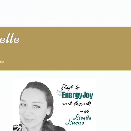
START
GROW
PREMIUM
Podcast
Resources
tte
tor