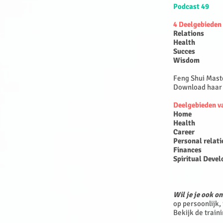
Podcast 49
4 Deelgebieden
Relations
Health
Succes
Wisdom
Feng Shui Mast
Download haar a
Deelgebieden v
Home
Health
Career
Personal relat
Finances
Spiritual Deve
Wil je je ook o
op persoonlijk,
Bekijk de train