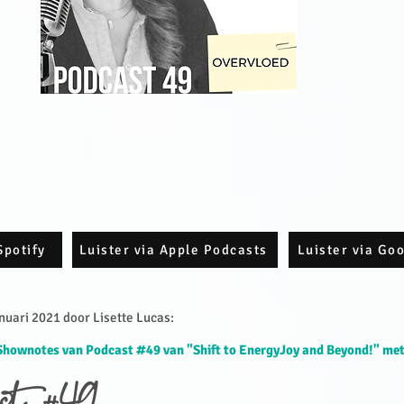
Spotify
Luister via Apple Podcasts
Luister via Go
uari 2021 door Lisette Lucas:​
Shownotes van Podcast #49 van "Shift to EnergyJoy and Beyond!" met