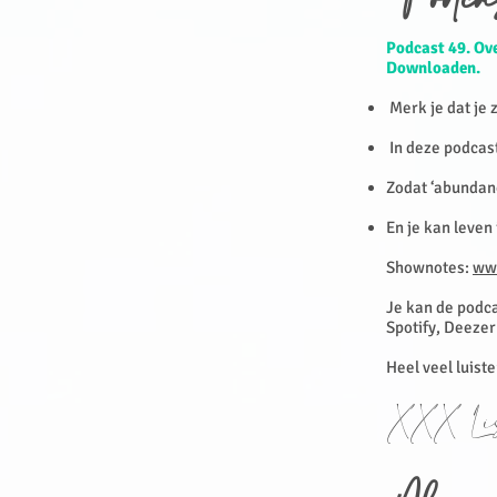
Podca
Podcast 49. Ove
Downloaden.
Merk je dat je 
In deze podcast
Zodat ‘abundanc
En je kan leven
Shownotes:
ww
Je kan de podca
Spotify, Deezer
Heel veel luist
XXX Lis