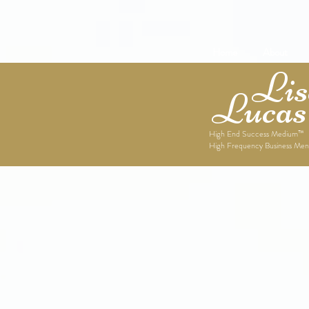
Home
About
Lise
Lucas
High End Success Medium™
High Frequency Business Men