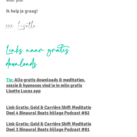
voor jou?
Ik help je graag!
xxx Lisette
Links naar gratis
downloads
Tip:
Alle gratis downloads & meditaties,
sessie & hypnoses vind je in mijn gratis
Lisette Lucas app
Link Gratis: Geld & Carrière Shift Meditatie
Deel 4 Binaural Beats bijlage Podcast #82
Link Gratis: Geld & Carrière Shift Meditatie
Deel 3 Binaural Beats bijlage Podcast #81