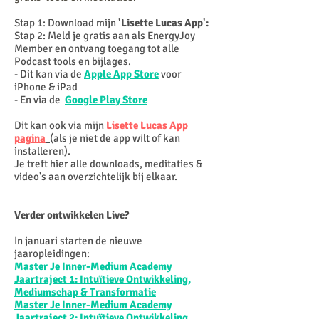
Stap 1: Download mijn
'Lisette Lucas App':
Stap 2: Meld je gratis aan als EnergyJoy
Member en ontvang toegang tot alle
Podcast tools en bijlages.
- Dit kan via de
Apple App Store
voor
iPhone & iPad
- En via de
Google Play Store
Dit kan ook via mijn
Lisette Lucas App
pagina
(als je niet de app wilt of kan
installeren).
Je treft hier alle downloads, meditaties &
video's aan overzichtelijk bij elkaar.
Verder ontwikkelen Live?
In januari starten de nieuwe
jaaropleidingen:
Master Je Inner-Medium Academy
Jaartraject 1: Intuïtieve Ontwikkeling,
Mediumschap & Transformatie
Master Je Inner-Medium Academy
Jaartraject 2: Intuïtieve Ontwikkeling,