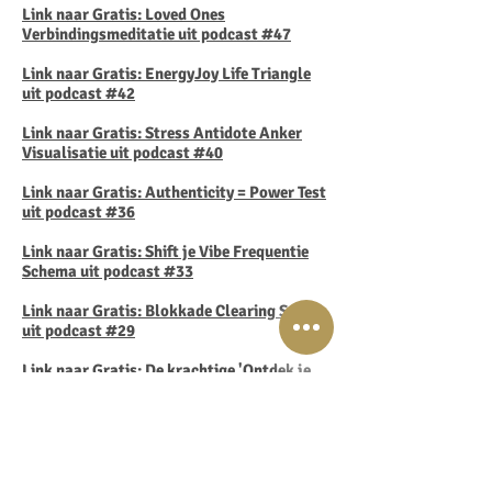
Link naar Gratis: Loved Ones
Verbindingsmeditatie uit podcast #47
Link naar Gratis: EnergyJoy Life Triangle
uit podcast #42
Link naar Gratis: Stress Antidote Anker
Visualisatie uit podcast #40
Link naar Gratis: Authenticity = Power Test
uit podcast #36
Link naar Gratis: Shift je Vibe Frequentie
Schema uit podcast #33
Link naar Gratis: Blokkade Clearing Sessie
uit podcast #29
Link naar Gratis: De krachtige 'Ontdek je
Purpose' meditatie uit podcast #27
Link naar Gratis: EnergyJoy Power Habit-
Sheet uit podcast #25
Link naar Gratis: Power Meditatie uit