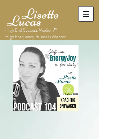
Lisette
Lucas
High End Success Medium™
High Frequency Business Mentor