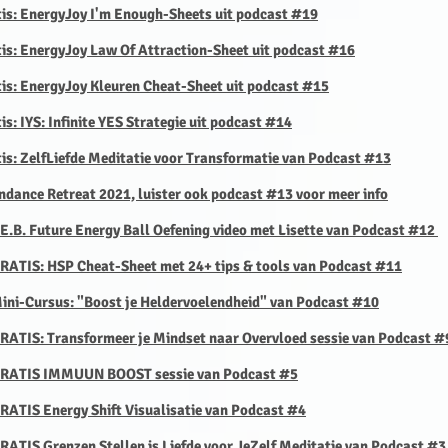
tis: EnergyJoy I'm Enough-Sheets uit podcast #19
tis: EnergyJoy Law Of Attraction-Sheet uit podcast #16
tis:
EnergyJoy Kleuren Cheat-Sheet uit podcast #15
is: IYS: Infinite YES Strategie uit podcast #14
tis: ZelfLiefde Meditatie voor Transformatie van Podcast #13
undance Retreat 2021, luister ook podcast #13 voor meer info
.E.B. Future Energy Ball Oefening video met Lisette van Podcast #12
GRATIS: HSP Cheat-Sheet met 24+ tips & tools van Podcast #11
Mini-Cursus: "Boost je Heldervoelendheid" van Podcast #10
GRATIS: Transformeer je Mindset
naar Overvloed sessie van Podcast #
 GRATIS IMMUUN BOOST sessie van Podcast #5
GRATIS Energy Shift Visualisatie van Podcast #4
RATIS Grenzen Stellen is Liefde voor JeZelf Meditatie van Podcast #3