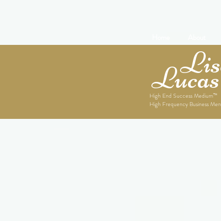
Home
About
Lise
Lucas
High End Success Medium™
High Frequency Business Men