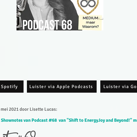
 Spotify
Luister via Apple Podcasts
Luister via G
mei 2021 door Lisette Lucas:​
 Shownotes van Podcast #68 van "Shift to EnergyJoy and Beyond!" m