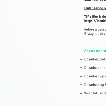
Link naar de 
TIP : Hier is d
https://intui
Iedere woens
Graag tot de v
Andere manier
Download het 
Download the S
Download op i
Download op S
Word lid van d