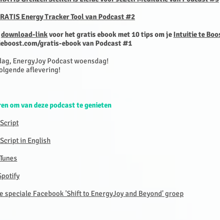
GRATIS Energy Tracker Tool van Podcast #2
e
download-link
voor het gratis ebook met 10 tips om je
Intuitie te Boo
tieboost.com/gratis-ebook
van Podcast #1
dag, EnergyJoy Podcast woensdag!
olgende aflevering!
en om van deze podcast te genieten
Script
cript in English
Tunes
potify
e speciale Facebook 'Shift to EnergyJoy and Beyond' groep