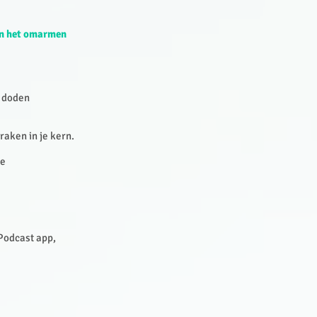
an het omarmen
t doden
 raken in je kern.
de
 Podcast app,