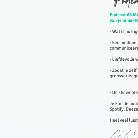
Podc
Podcast 68 Me
van je Inner-
- Wat is nu ei
- Een medium 
communiceert
- Liefdevolle 
- Zodat je zel
grensverlegge
- De shownote
Je kan de podc
Spotify, Deeze
Heel veel luis
XXX Li