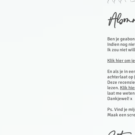
Abon
Ben je geabon
Indien nog nie
Ik zou niet wil
Klik hier om j
En als je in e
achterlaat op
Deze recensies
lezen.
Klik hi
laat me weten 
Dankjewel! x
Ps. Vind je mi
Maak een scre