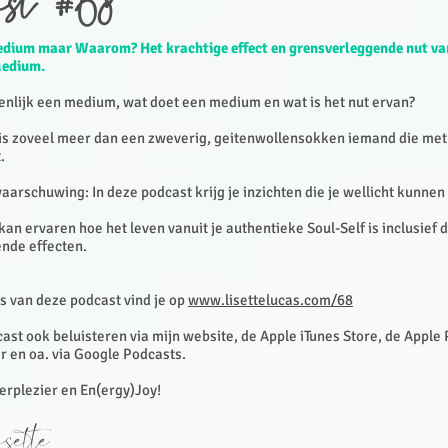
ast #68
dium maar Waarom? Het krachtige effect en grensverleggende nut v
Medium.
genlijk een medium, wat doet een medium en wat is het nut ervan?
is zoveel meer dan een zweverig, geitenwollensokken iemand die me
.
waarschuwing: In deze podcast krijg je inzichten die je wellicht kunnen
f kan ervaren hoe het leven vanuit je authentieke Soul-Self is inclusief 
nde effecten.
s van deze podcast vind je op
www.lisettelucas.com/68
ast ook beluisteren via mijn website, de Apple iTunes Store, de Apple
r en oa. via Google Podcasts.
terplezier en En(ergy)Joy!
sette