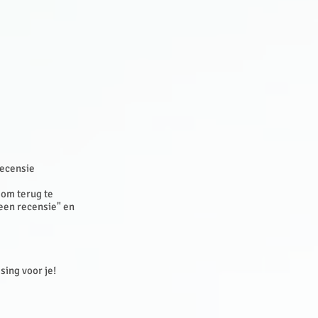
recensie
 om terug te
 een recensie" en
ssing voor je!