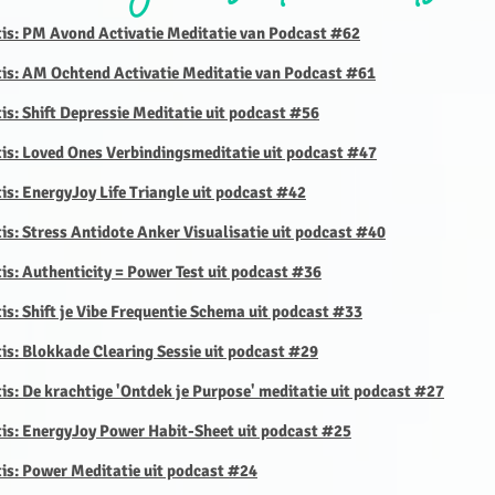
tis: PM Avond Activatie Meditatie van Podcast #62
tis: AM Ochtend Activatie Meditatie van Podcast #61
is: Shift Depressie Meditatie uit podcast #56
tis: Loved Ones Verbindingsmeditatie uit podcast #47
is: EnergyJoy Life Triangle uit podcast #42
is: Stress Antidote Anker Visualisatie uit podcast #40
is: Authenticity = Power Test uit podcast #36
is: Shift je Vibe Frequentie Schema uit podcast #33
is: Blokkade Clearing Sessie uit podcast #29
is: De krachtige 'Ontdek je Purpose' meditatie uit podcast #27
tis: EnergyJoy Power Habit-Sheet uit podcast #25
tis: Power Meditatie uit podcast #24