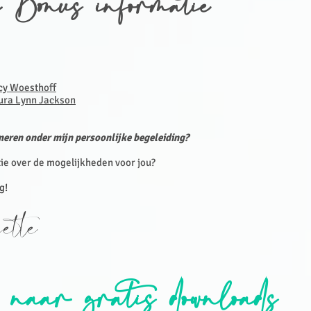
 Bonus informatie
cy Woesthoff
ura Lynn Jackson
meren onder mijn persoonlijke begeleiding?
ie over de mogelijkheden voor jou?
g!
sette
 naar gratis downloads