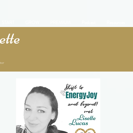
START
GROW
PREMIUM
Podcast
Resources
tte
tor