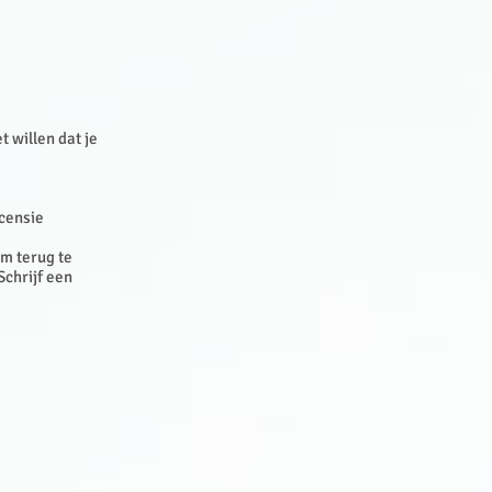
t willen dat je
ecensie
om terug te
Schrijf een