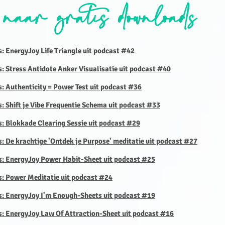
 naar gratis downloads
s: EnergyJoy Life Triangle uit podcast #42
s: Stress Antidote Anker Visualisatie uit podcast #40
s: Authenticity = Power Test uit podcast #36
s: Shift je Vibe Frequentie Schema uit podcast #33
s: Blokkade Clearing Sessie uit podcast #29
s: De krachtige 'Ontdek je Purpose' meditatie uit podcast #27
s: EnergyJoy Power Habit-Sheet uit podcast #25
s: Power Meditatie uit podcast #24
s: EnergyJoy I'm Enough-Sheets uit podcast #19
s: EnergyJoy Law Of Attraction-Sheet uit podcast #16