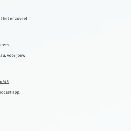
t het er zoveel
 stem.
eau, voor jouw
m/45
odcast app,