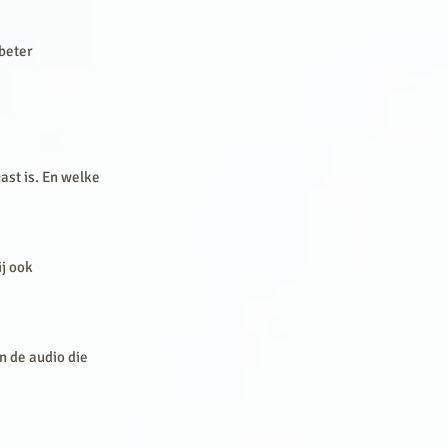
beter
ast is. En welke
j ook
n de audio die