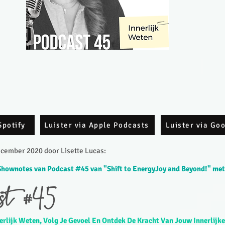
Spotify
Luister via Apple Podcasts
Luister via Go
cember 2020 door Lisette Lucas:​
Shownotes van Podcast #45 van "Shift to EnergyJoy and Beyond!" met
st #45
erlijk Weten, Volg Je Gevoel En Ontdek De Kracht Van Jouw Innerlijke