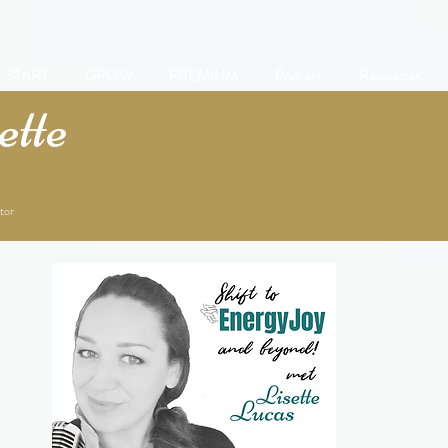
START
GROW
PREMIUM
Podcast
Resources
tte
tor