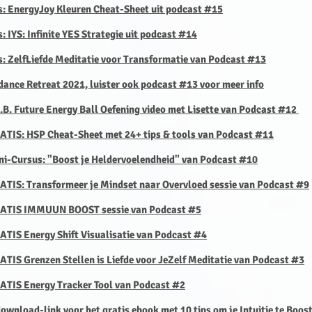
s:
EnergyJoy Kleuren Cheat-Sheet uit podcast #15
: IYS: Infinite YES Strategie uit podcast #14
s: ZelfLiefde Meditatie voor Transformatie van Podcast #13
dance Retreat 2021, luister ook podcast #13 voor meer info
E.B. Future Energy Ball Oefening video met Lisette van Podcast #12
RATIS: HSP Cheat-Sheet met 24+ tips & tools van Podcast #11
ni-Cursus: "Boost je Heldervoelendheid" van Podcast #10
RATIS: Transformeer je Mindset
naar Overvloed sessie van Podcast #9
GRATIS IMMUUN BOOST sessie van Podcast #5
ATIS Energy Shift Visualisatie van Podcast #4
ATIS Grenzen Stellen is Liefde voor JeZelf Meditatie van Podcast #3
RATIS Energy Tracker Tool van Podcast #2
download-link
voor het gratis ebook met 10 tips om je
Intuitie te Boos