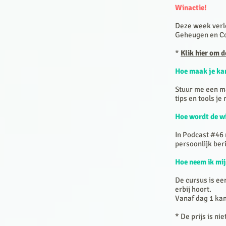
Winactie!
Deze week verl
Geheugen en Con
*
Klik hier om 
Hoe maak je ka
Stuur me een ma
tips en tools je
Hoe wordt de w
In Podcast #46 
persoonlijk ber
Hoe neem ik mij
De cursus is ee
erbij hoort.
Vanaf dag 1 ka
* De prijs is ni