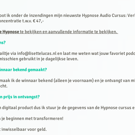
oot ik
onder de inzendingen mijn nieuwste Hypnose Audio Cursus: Ver
centratie t.w.v. € 47,-
de Hypnose
te bekijken en aanvullende informatie te bekijken.
ns?
iltje via
info@lisettelucas.nl
en laat me weten wat jouw favoriet podc
 misschien gebruikt in je dagelijkse leven.
innaar bekend gemaakt?
maak ik de winnaar bekend (alleen je voornaam) en je ontvangt van mi
icht.
n prijs in ontvangst?
n digitaal product dus ik stuur je de gegevens van de Hypnose cursus e
n je beginnen met transformeren!
et inwisselbaar voor geld.