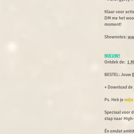
Klaar voor acti
DM me het woor
moment!
Shownotes:
ww
NIEUW!
Ontdek de:
1 M
BESTEL: Jouw
+ Download de
Ps. Heb je
mijn
Speciaal voor d
stap naar High
Én omdat ambit