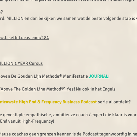
e?
d: MILLION en dan bekijken we samen wat de beste volgende stap is v
w.LisetteLucas.com/184
ILLION 1 YEAR Cursus
Boven De Gouden Lijn Methode® Manifestatie
JOURNAL!
‘Above The Golden Line Method®’ Y
es! Nu ook in het Engels
 nieuwste High End & Frequency Business Podcast
serie al ontdekt?
e gevestigde empathische, ambitieuze coach / expert die klaar is voo
-End vanuit High-Frequency!
ieuze coaches geen grenzen kennen is de Podcast tegenwoordig in h