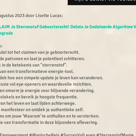
gustus 2023 door Lisette Lucas:​
LAIM Je Sterrenstof Geboorterecht! Delete Je Gedateerde Algoritme 
pgrade
k:
utel tot het claimen van je geboorterecht.
e patronen en laat je potentieel schitteren.
k in de betekenis van "sterrenstof".
 van een transformatieve energie-tool.
tdek hoe een simpele update je leven kan veranderen.
essie vol eye-openers en waardevolle inzichten.
en omarm je energie voor blijvende verandering.
stakels en bereik je hoogste frequentie.
van het leven en laat lijden achterwege.
 manifesteer en ontdek je authentieke zelf.
ns om jouw 'Waarom' te onthullen en te versterken.
tie van transformatie in deze bijzondere aflevering.
#Empowerment #MagischeReis #SuccesVolLeven #SterrenstofMagie