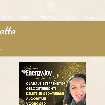
START
GROW
PREMIUM
Podcast
Resources
tte
tor