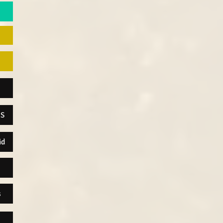
)
OS
id
s