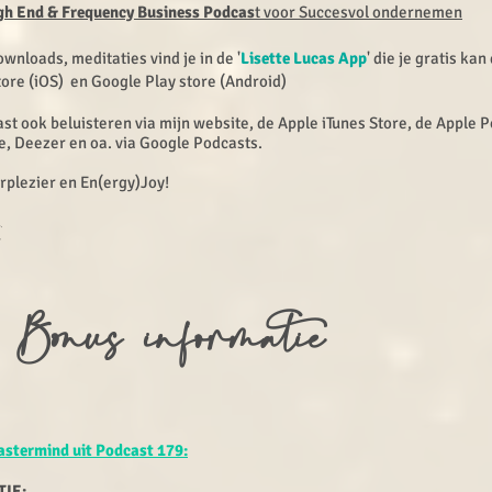
High End & Frequency Business Podcas
t voor Succesvol ondernemen
ownloads, meditaties vind je in de '
Lisette Lucas App
' die je gratis ka
tore (iOS) en Google Play store (Android)
st ook beluisteren via mijn website, de Apple iTunes Store, de Apple 
e, Deezer en oa. via Google Podcasts.
erplezier en En(ergy)Joy!
 Bonus infor
matie
stermind uit Podcast 179:
TIE: