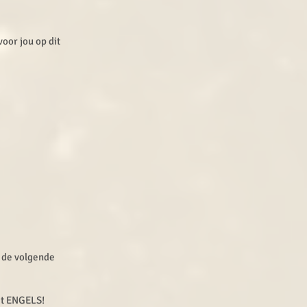
oor jou op dit
r de volgende
et ENGELS!