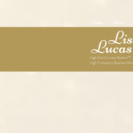
Home
About
Lise
Lucas
High End Success Medium™
High Frequency Business Men