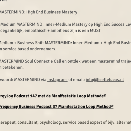
 MASTERMIND: High End Business Mastery
r-Medium MASTERMIND: Inner-Medium Mastery op High End Succes Le
toegankelijk, empathisch + ambitieus zijn is een MUST
-Medium + Business Shift MASTERMIND: Inner-Medium + High End Busi
n service based ondernemers. ​
ASTERMIND Soul Connectie Call en ontdek wat een mastermind traject
an betekenen.
 woord: MASTERMIND via
Instagram
of email:
info@lisettelucas.nl
rgyJoy Podcast 147 met de Manifestatie Loop
Methode®
Frequency Business Podcast 37 Manifestation Loop Method®
therapeut, consultant, psycholoog, service based expert of bijv. alterna