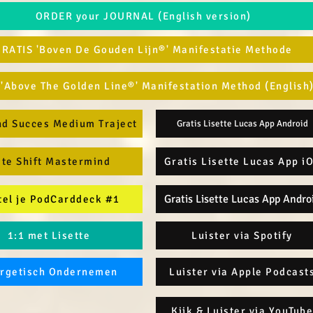
ORDER your JOURNAL (English version)
RATIS 'Boven De Gouden Lijn®' Manifestatie Methode
 'Above The Golden Line®' Manifestation Method (English
nd Succes Medium Traject
Gratis Lisette Lucas App Android
ite Shift Mastermind
Gratis Lisette Lucas App i
Gratis Lisette Lucas App Andro
tel je PodCarddeck #1
1:1 met Lisette
Luister via Spotify
rgetisch Ondernemen
Luister via Apple Podcast
Kijk & Luister via YouTube