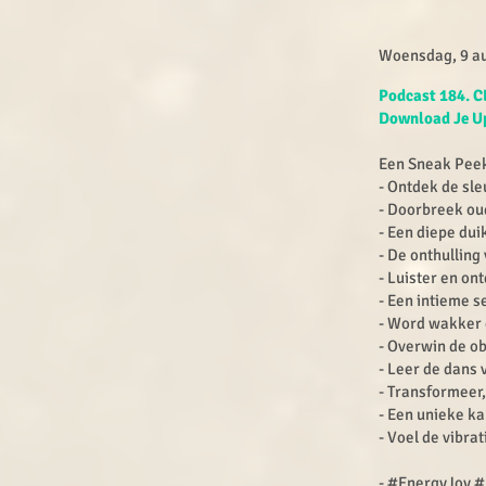
Woensdag, 9 au
Podcast 184. C
Download Je U
Een Sneak Pee
- Ontdek de sle
- Doorbreek oud
- Een diepe dui
- De onthulling
- Luister en on
- Een intieme s
- Word wakker 
- Overwin de ob
- Leer de dans 
- Transformeer,
- Een unieke ka
- Voel de vibra
- #EnergyJoy 