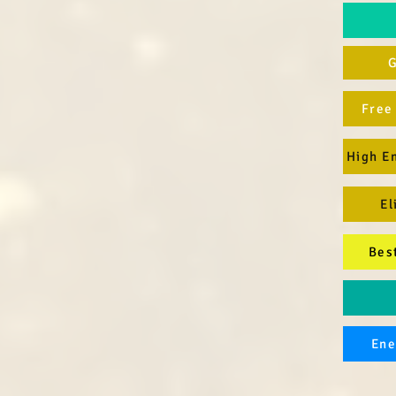
G
Free
High E
El
Bes
Ene