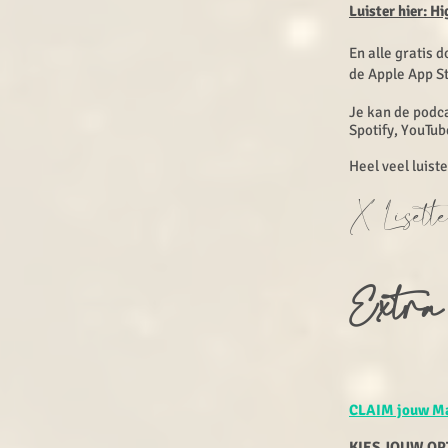
Luister hier: 
En alle gratis d
de Apple App S
Je kan de podca
Spotify, YouTub
Heel veel luist
X Lisette
Extra
CLAIM jouw Ma
KIES JOUW OP