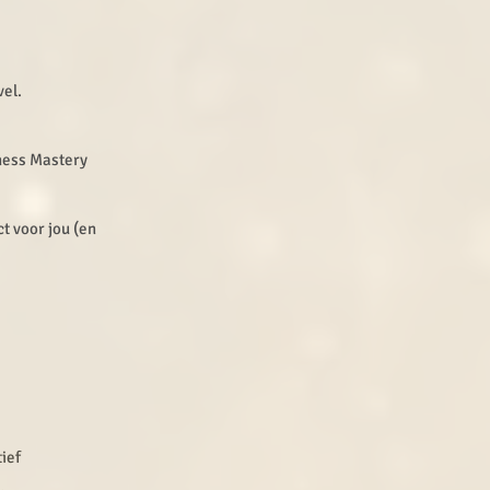
vel.
ness Mastery
 voor jou (en
tief