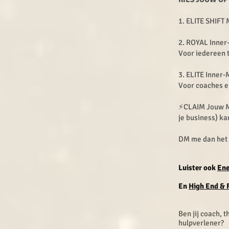
1. ELITE SHIFT
2. ROYAL Inne
Voor iedereen 
3. ELITE Inner
Voor coaches e
⚡️CLAIM Jouw M
je business) k
DM me dan het
Luister ook
Ene
En
High End & 
Ben jij coach, 
hulpverlener?