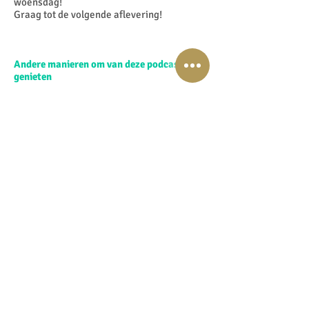
woensdag!
Graag tot de volgende aflevering!
Andere manieren om van deze podcast te
genieten
Download het Script
Download the Script in English
Download op iTunes
Download op Spotify
Word lid van de speciale Facebook 'Shift to
EnergyJoy and Beyond' groep