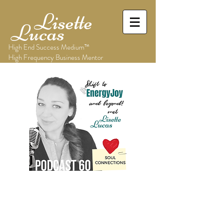
Lisette
Lucas
High End Success Medium™
High Frequency Business Mentor