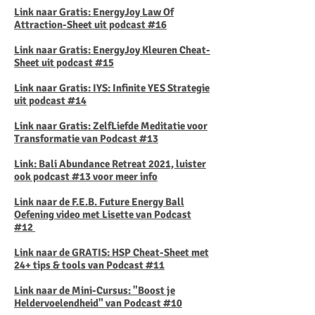
Link naar Gratis: EnergyJoy Law Of
Attraction-Sheet uit podcast #16
Link naar Gratis:
EnergyJoy Kleuren Cheat-
Sheet uit podcast #15
Link naar Gratis: IYS: Infinite YES Strategie
uit podcast #14
Link naar Gratis: ZelfLiefde Meditatie voor
Transformatie van Podcast #13
Link: Bali Abundance Retreat 2021, luister
ook podcast #13 voor meer info
Link naar de F.E.B. Future Energy Ball
Oefening video met Lisette van Podcast
#12
Link naar de GRATIS: HSP Cheat-Sheet met
24+ tips & tools van Podcast #11
Link naar de Mini-Cursus: "Boost je
Heldervoelendheid" van Podcast #10