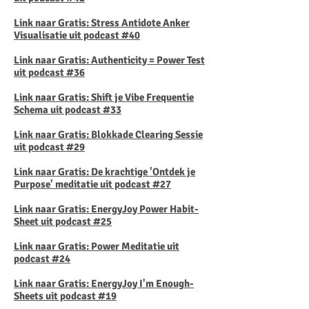
Link naar Gratis: Stress Antidote Anker
Visualisatie uit podcast #40
Link naar Gratis: Authenticity = Power Test
uit podcast #36
Link naar Gratis: Shift je Vibe Frequentie
Schema uit podcast #33
Link naar Gratis: Blokkade Clearing Sessie
uit podcast #29
Link naar Gratis: De krachtige 'Ontdek je
Purpose' meditatie uit podcast #27
Link naar Gratis: EnergyJoy Power Habit-
Sheet uit podcast #25
Link naar Gratis: Power Meditatie uit
podcast #24
Link naar Gratis: EnergyJoy I'm Enough-
Sheets uit podcast #19