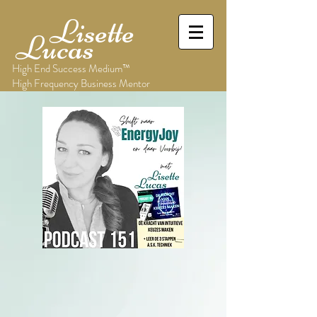
Lisette
Lucas
High End Success Medium™
High Frequency Business Mentor