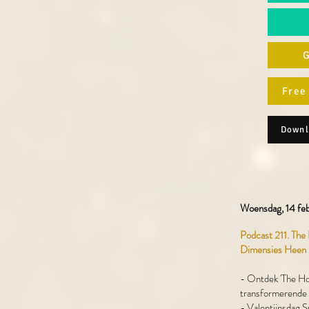
G
Free
Downl
Woensdag, 14 feb
Podcast 211. The 
Dimensies Heen
- Ontdek 'The Hol
transformerende 
- Valentijnsdag S