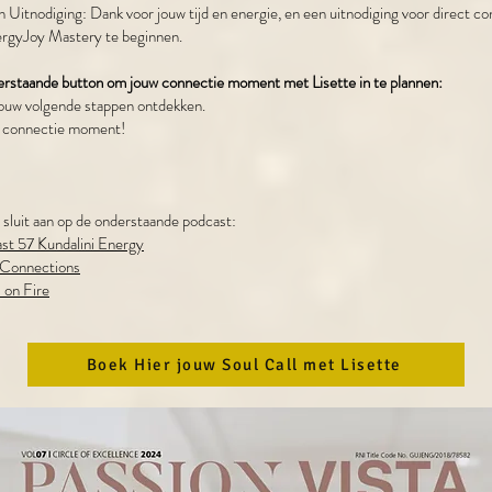
 Uitnodiging: Dank voor jouw tijd en energie, en een uitnodiging voor direct 
ergyJoy Mastery te beginnen.
derstaande button om jouw
connectie moment
met Lisette in te
plannen:
ouw volgende stappen ontdekken.
ons connectie moment!
sluit aan op de onderstaande podcast:
st 57 Kundalini Energy
 Connections
 on Fire
Boek Hier jouw Soul Call met Lisette