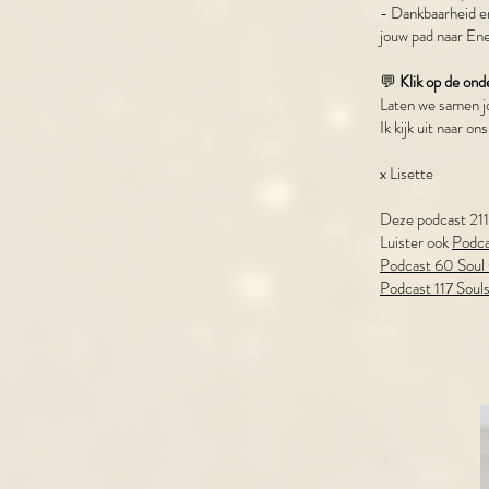
- Dankbaarheid en
jouw pad naar En
💬
Klik op de on
Laten we samen j
Ik kijk uit naar 
x Lisette
Deze podcast 211 
Luister ook
Podca
Podcast 60 Soul
Podcast 117 Souls