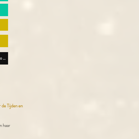
)
Download Lisette Lucas App Android
 de Tijden en
n haar