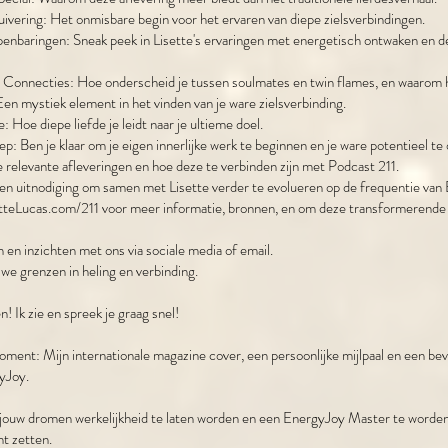
ivering: Het onmisbare begin voor het ervaren van diepe zielsverbindingen.
enbaringen: Sneak peek in Lisette's ervaringen met energetisch ontwaken en de
e Connecties: Hoe onderscheid je tussen soulmates en twin flames, en waarom 
Een mystiek element in het vinden van je ware zielsverbinding.
: Hoe diepe liefde je leidt naar je ultieme doel.
ep: Ben je klaar om je eigen innerlijke werk te beginnen en je ware potentieel t
relevante afleveringen en hoe deze te verbinden zijn met Podcast 211.
Een uitnodiging om samen met Lisette verder te evolueren op de frequentie van
tteLucas.com/211
voor meer informatie, bronnen, en om deze transformerende 
n en inzichten met ons via sociale media of email.
e grenzen in heling en verbinding.
en! Ik zie en spreek je graag snel!
ment: Mijn internationale magazine cover, een persoonlijke mijlpaal en een bev
yJoy.
m jouw dromen werkelijkheid te laten worden en een EnergyJoy Master te worde
nt zetten.