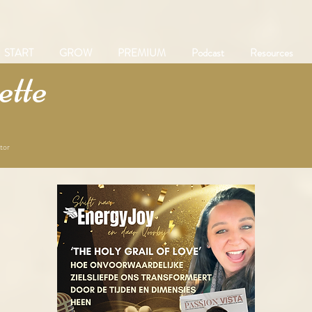
START
GROW
PREMIUM
Podcast
Resources
tte
tor