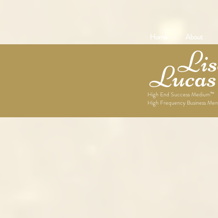
Home
About
Lise
Lucas
High End Success Medium™
High Frequency Business Men