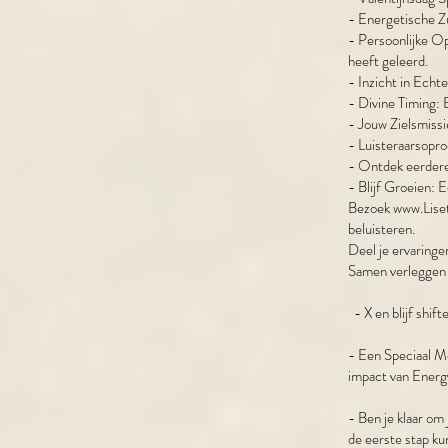
- Energetische Zu
- Persoonlijke Op
heeft geleerd.
- Inzicht in Echt
- Divine Timing: 
- Jouw Zielsmissie
- Luisteraarsopro
- Ontdek eerdere 
- Blijf Groeien: 
Bezoek
www.Lise
beluisteren.
Deel je ervaringe
Samen verleggen w
- X en blijf shift
- Een Speciaal Mo
impact van Energ
- Ben je klaar o
de eerste stap ku