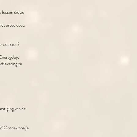
 lessen die ze
het ertoe doet.
e ontdekken?
 EnergyJoy.
aflevering te
estiging van de
n? Ontdek hoe je