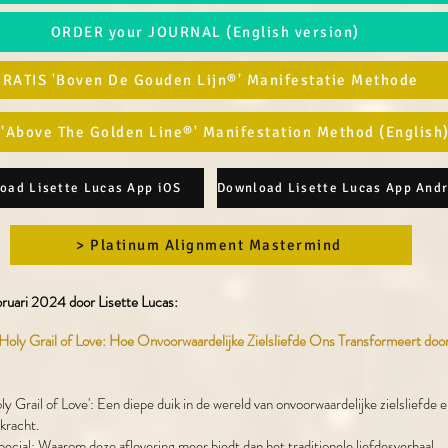
ORDER your JOURNAL (English version)
RATIS 'Boven De Gouden Lijn®' Manifestatie Methode
 'Above The Golden Line®' Manifestation Method (English
oad Lisette Lucas App iOS
> Platinum Alignment Mastermind
ruari 2024 door Lisette Lucas:​
Holy Grail of Love: Hoe Onvoorwaardelijke Zielsliefde Ons Transformeert door
y Grail of Love': Een diepe duik in de wereld van onvoorwaardelijke zielsliefde e
kracht.
pecial: Waarom deze aflevering meer biedt dan het traditionele liefdesverhaal.