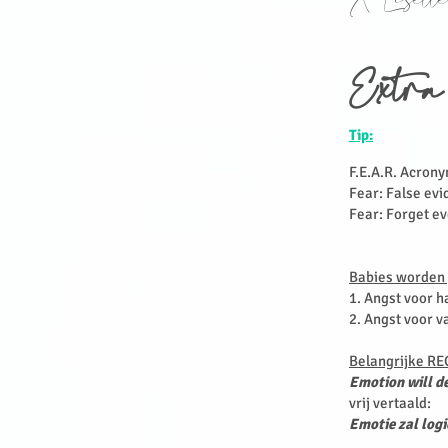
X Lisette
Extra
Tip:
F.E.A.R. Acron
Fear: False evi
Fear: Forget ev
Babies worden 
1. Angst voor h
2. Angst voor v
Belangrijke R
Emotion will de
vrij vertaald:
Emotie zal logi