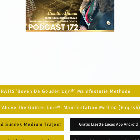
RATIS 'Boven De Gouden Lijn®' Manifestatie Methode
 'Above The Golden Line®' Manifestation Method (English
nd Succes Medium Traject
Gratis Lisette Lucas App Android