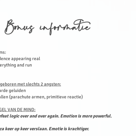
 Bonus informatie
yms:
dence appearing real
erything and run
geboren met slechts 2
angsten:
arde geluiden
allen (parachute armen, primitieve reactie)​
EGEL VAN DE MIND:
feat logic over and over again. Emotion is more powerful.
ca keer op keer verslaan. Emotie is krachtiger.