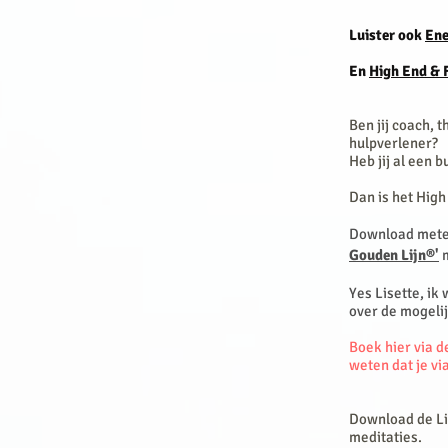
Luister ook
Ene
En
High End & 
Ben jij coach, 
hulpverlener?
Heb jij al een 
Dan is het Hig
Download metee
Gouden Lijn®'
m
Yes Lisette, ik
over de mogeli
Boek hier via de
weten dat je vi
Download de Lis
meditaties.