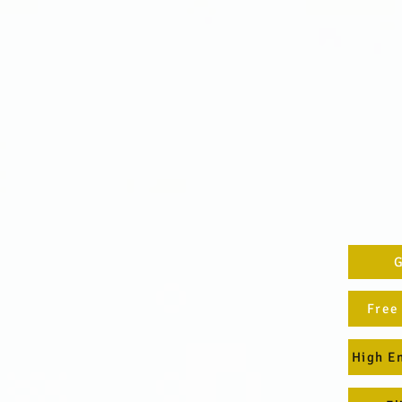
G
Free
High E