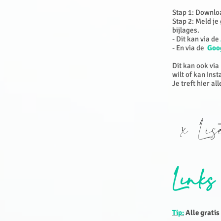
Stap 1: Downlo
Stap 2: Meld je
bijlages.
- Dit kan via de
- En via de
Goog
Dit kan ook via
wilt of kan inst
Je treft hier al
x Lis
Links
Tip:
Alle gratis