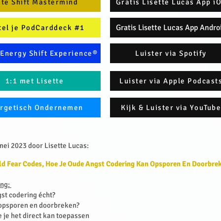
ite Shift Mastermind
Gratis Lisette Lucas App i
Gratis Lisette Lucas App Andro
tel je PodCarddeck #1
Energy Shift Experience®
Luister via Spotify
1:1 met Lisette
Luister via Apple Podcast
rgetisch Ondernemen
Kijk & Luister via YouTube
ei 2023 door Lisette Lucas:​
ld Fear Codes, Hoe Je Oude Angst Codering Kan Opsporen En Doorbre
ing:
st codering écht?
 opsporen en doorbreken?
 je het direct kan toepassen