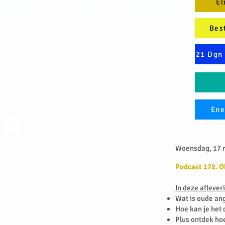
El
Bes
21 Dgn 
Ene
Woensdag, 17 m
Podcast 172. O
In deze aflever
Wat is oude ang
Hoe kan je het
Plus ontdek hoe