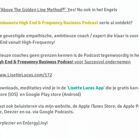
‘Above The Golden Line Method®’ Y
es! Nu ook in het Engels
 nieuwste High End & Frequency Business Podcast
serie al ontdekt?
e gevestigde empathische, ambitieuze coach / expert die klaar is voo
-End vanuit High-Frequency!
ieuze coaches geen grenzen kennen is de Podcast tegenwoordig in h
High End & Frequency Business Podcas
t voor Succesvol ondernemen
w.LisetteLucas.com/172
ownloads, meditaties vind je in de '
Lisette Lucas App
' die je gratis ka
tore (iOS) en Google Play store (Android)
st ook beluisteren via mijn website, de Apple iTunes Store, de Apple 
e, Deezer en oa. via Google Podcasts.
erplezier en En(ergy)Joy!