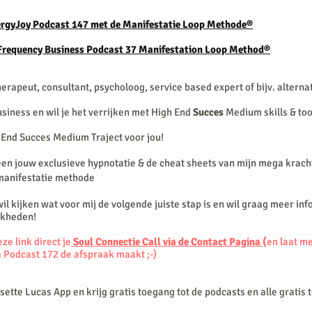
rgyJoy Podcast 147 met de Manifestatie Loop
Methode®
Frequency Business Podcast 37 Manifestation Loop Method®
therapeut, consultant, psycholoog, service based expert of bijv. alterna
business en wil je het verrijken met High End
Succes
Medium skills & to
h End Succes Medium Traject voor jou!
n jouw exclusieve hypnotatie & de cheat sheets van mijn mega krach
anifestatie methode
 wil kijken wat voor mij de volgende juiste stap is en wil graag meer in
jkheden!
ze link direct je
Soul Connectie Call via de Contact Pagina
(
en laat me
a Podcast 172 de afspraak maakt ;-)
ette Lucas App en krijg gratis toegang tot de
podcasts en alle gratis 