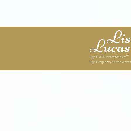
Home
About
Lise
Lucas
High End Success Medium™
High Frequency Business Men