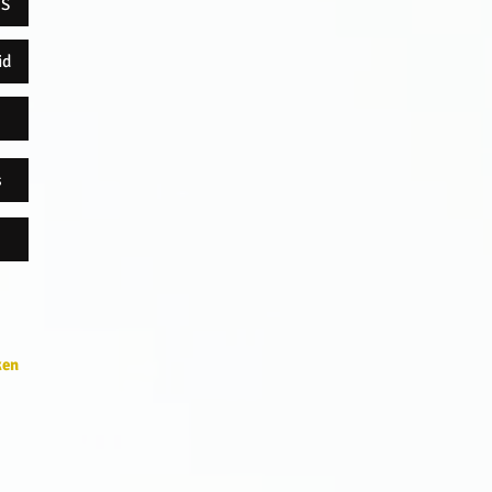
OS
id
s
ken