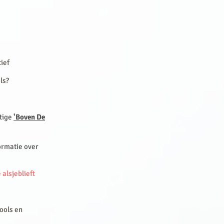
tief
ols?
tige
'Boven De
formatie over
 alsjeblieft
tools en