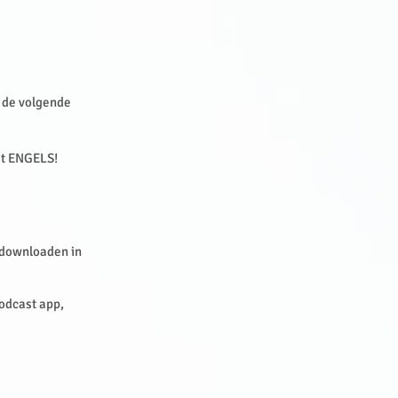
r de volgende
et ENGELS!
n downloaden in
Podcast app,