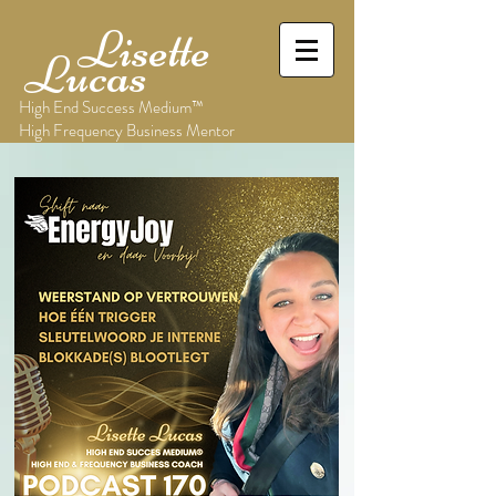
Lisette
Lucas
High End Success Medium™
High Frequency Business Mentor