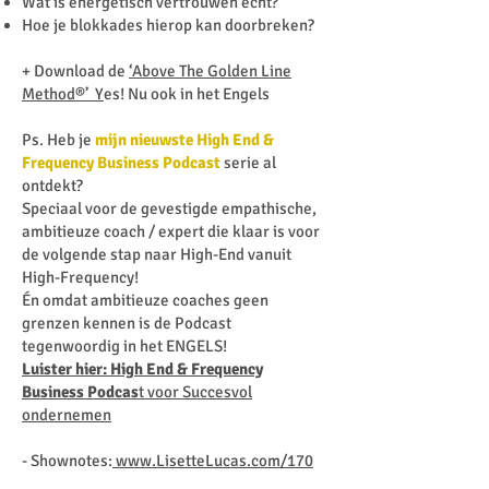
Wat is energetisch vertrouwen écht?
Hoe je blokkades hierop kan doorbreken?
+ Download de
‘Above The Golden Line
Method®’ Y
es! Nu ook in het Engels
Ps. Heb je
mijn nieuwste High End &
Frequency Business Podcast
serie al
ontdekt?
Speciaal voor de gevestigde empathische,
ambitieuze coach / expert die klaar is voor
de volgende stap naar High-End vanuit
High-Frequency!
Én omdat ambitieuze coaches geen
grenzen kennen is de Podcast
tegenwoordig in het ENGELS!
Luister hier: High End & Frequency
Business Podcas
t voor Succesvol
ondernemen
- Shownotes:
www.LisetteLucas.com/170