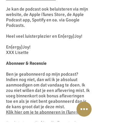
Je kan de podcast ook beluisteren via mijn
website, de Apple iTunes Store, de Apple
Podcast app, Spotify en oa. via Google
Podcasts.
Heel veel luisterplezier en En(ergy)Joy!
En(ergy)Joy!
XXX Lisette
Abonneer & Recensie
Ben je geabonneerd op mijn podcast?
Indien nog niet, dan wil ik je absoluut
aanmoedigen om dat vandaag te doen. Ik
zou niet willen dat je een aflevering mist. Ik
voeg binnenkort ook bonus afleveringen
toe en als je niet bent geabonneerd dan is
de kans groot dat je deze mist.
Klik hier om je te abonneren in iTunes!
En als je in een liefdevolle flow zit, dan zou
ik je enorm dankbaar zijn als je ook een
recensie achterlaat op
iTunes
.