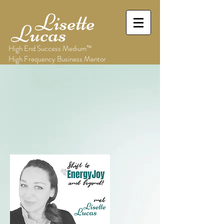
Lisette
Lucas
High End Success Medium™
High Frequency Business Mentor