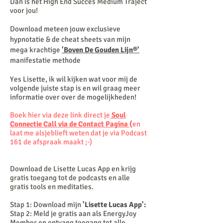
Dan is het High End Succes Medium Traject
voor jou!
Download meteen jouw exclusieve
hypnotatie & de cheat sheets van mijn
mega krachtige
'Boven De Gouden Lijn®'
manifestatie methode
Yes Lisette, ik wil kijken wat voor mij de
volgende juiste stap is en wil graag meer
informatie over over de mogelijkheden!
Boek hier via deze link direct je
Soul
Connectie Call via de Contact Pagina
(
en
laat me alsjeblieft weten dat je via Podcast
161 de afspraak maakt ;-)
Download de Lisette Lucas App en krijg
gratis toegang tot de
podcasts en alle
gratis tools en meditaties.
Stap 1: Download mijn
'Lisette Lucas App':
Stap 2: Meld je gratis aan als EnergyJoy
Member en ontvang toegang tot alle