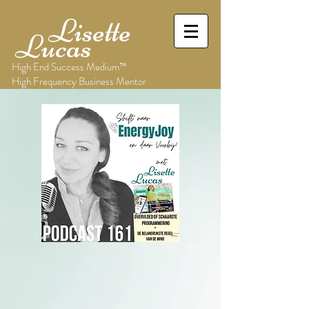
Lisette
Lucas
High End Success Medium™
High Frequency Business Mentor