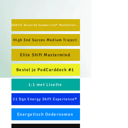
GRATIS 'Boven De Gouden Lijn®' Manifestatie Methode
High End Succes Medium Traject
Elite Shift Mastermind
Bestel je PodCarddeck #1
1:1 met Lisette
21 Dgn Energy Shift Experience®
Energetisch Ondernemen