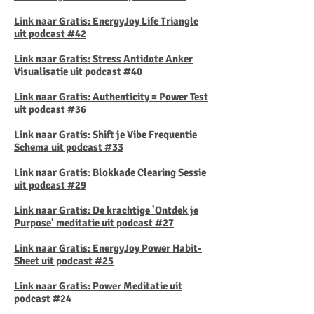
Link naar Gratis: EnergyJoy Life Triangle
uit podcast #42
Link naar Gratis: Stress Antidote Anker
Visualisatie uit podcast #40
Link naar Gratis: Authenticity = Power Test
uit podcast #36
Link naar Gratis: Shift je Vibe Frequentie
Schema uit podcast #33
Link naar Gratis: Blokkade Clearing Sessie
uit podcast #29
Link naar Gratis: De krachtige 'Ontdek je
Purpose' meditatie uit podcast #27
Link naar Gratis: EnergyJoy Power Habit-
Sheet uit podcast #25
Link naar Gratis: Power Meditatie uit
podcast #24