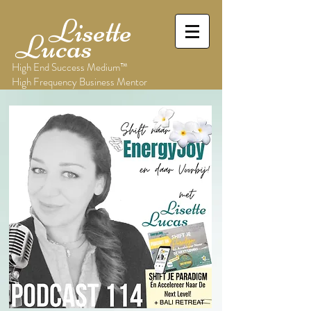
Lisette
Lucas
High End Success Medium™
High Frequency Business Mentor