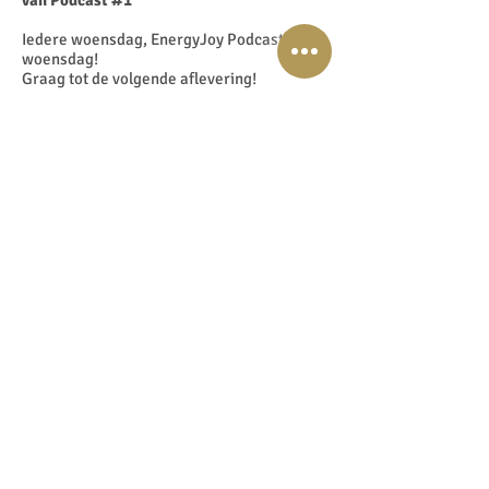
van Podcast #1
Iedere woensdag, EnergyJoy Podcast
woensdag!
Graag tot de volgende aflevering!
Andere manieren om van deze podcast te
genieten
Download het Script
Download the Script in English
Download op iTunes
Download op Spotify
Word lid van de speciale Facebook 'Shift to
EnergyJoy and Beyond' groep
Abonneer & Recensie