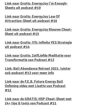
Link naar Gratis: EnergyJoy I'm Enough-
Sheets uit podcast #19
Link naar Gratis: EnergyJoy Law Of
Attraction-Sheet uit podcast #16
Link naar Gratis:
EnergyJoy Kleuren Cheat-
Sheet uit podcast #15
Link naar Gratis: IYS: Infinite YES Strategie
uit podcast #14
Link naar Gratis: ZelfLiefde Meditatie voor
Transformatie van Podcast #13
Link: Bali Abundance Retreat 2021, luister
ook podcast #13 voor meer info
Link naar de F.E.B. Future Energy Ball
Oefening video met Lisette van Podcast
#12
Link naar de GRATIS: HSP Cheat-Sheet met
24+ tips & tools van Podcast #11