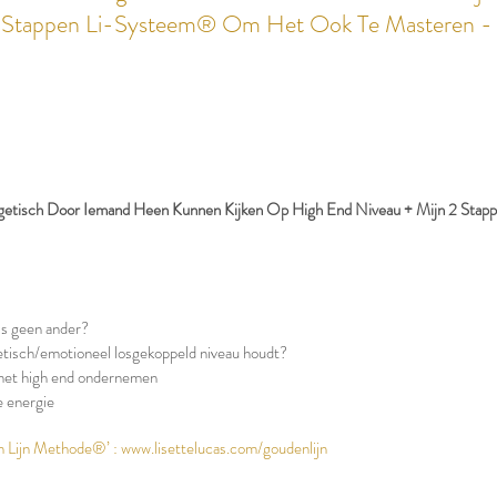
2 Stappen Li-Systeem® Om Het Ook Te Masteren -
etisch Door Iemand Heen Kunnen Kijken Op High End Niveau + Mijn 2 Sta
als geen ander?
getisch/emotioneel losgekoppeld niveau houdt?
met high end ondernemen
e energie
n Lijn Methode®’ :
www.lisettelucas.com/goudenlijn