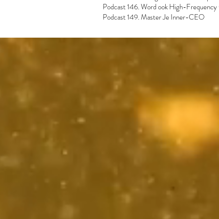
Podcast 146. Word ook High-Frequency
Podcast 149. Master Je Inner-CEO