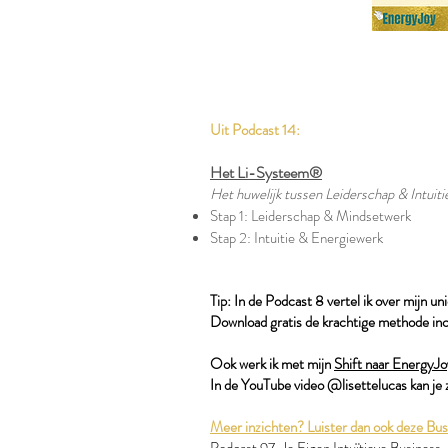
Uit Podcast 14:
Het Li-Systeem®
Het huwelijk tussen Leiderschap & Intuiti
Stap 1: Leiderschap & Mindsetwerk
Stap 2: Intuitie & Energiewerk
Tip: In de Podcast 8 vertel ik over mijn un
Download gratis de krachtige methode inc
Ook werk ik met mijn
Shift naar EnergyJ
In de YouTube video @lisettelucas kan je zi
Meer inzichten? Luister dan ook deze Busi