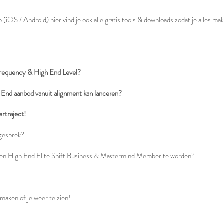
p (
iOS
/
Android
) hier vind je ook alle gratis tools & downloads zodat je alles mak
Frequency & High End Level?
 End aanbod vanuit alignment kan lanceren?
artraject!
gesprek?
an en High End Elite Shift Business & Mastermind Member te worden?
.
e maken of je weer te zien!