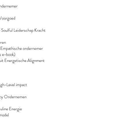
Ondernemer
 Voorgoed
e Soulful Leiderschap Kracht
eren
e Empathische ondernemer
s e-book)
it Energetische Alignment
igh-Level impact
ncy Ondernemen
uline Energie
smodel