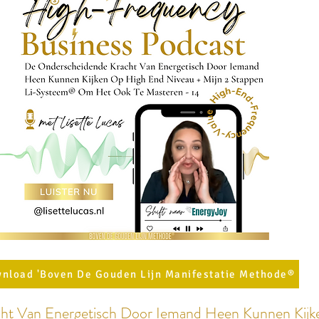
nload 'Boven De Gouden Lijn Manifestatie Methode®
ht Van Energetisch Door Iemand Heen Kunnen Kij