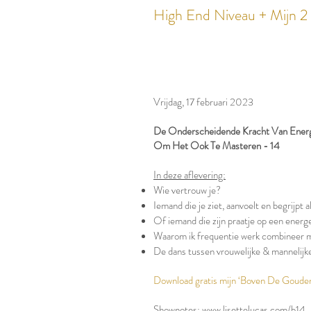
High End Niveau + Mijn 
Vrijdag, 17 februari 2023
De Onderscheidende Kracht Van Energ
Om Het Ook Te Masteren - 14
In deze aflevering:
Wie vertrouw je?
Iemand die je ziet, aanvoelt en begrijpt 
Of iemand die zijn praatje op een ener
Waarom ik frequentie werk combineer 
De dans tussen vrouwelijke & mannelijk
Download gratis mijn ‘Boven De Goude
Shownotes:
www.lisettelucas.com/b14