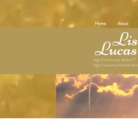
Home
About
Lise
Lucas
High End Success Medium™
High Frequency Business Men