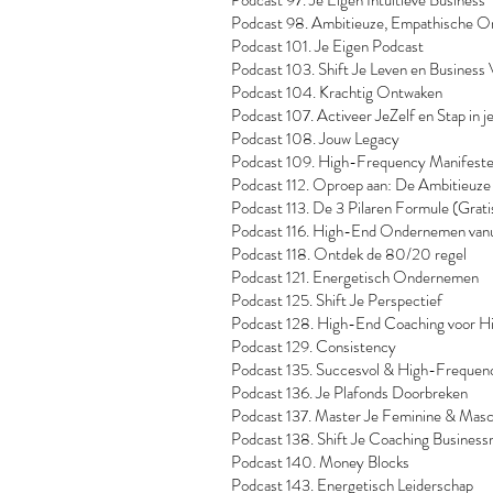
Podcast 97. Je Eigen Intuïtieve Business
Podcast 98. Ambitieuze, Empathische 
Podcast 101. Je Eigen Podcast
Podcast 103. Shift Je Leven en Business
Podcast 104. Krachtig Ontwaken
Podcast 107. Activeer JeZelf en Stap in j
Podcast 108. Jouw Legacy
Podcast 109. High-Frequency Manifest
Podcast 112. Oproep aan: De Ambitieuz
Podcast 113. De 3 Pilaren Formule (Grati
Podcast 116. High-End Ondernemen vanu
Podcast 118. Ontdek de 80/20 regel
Podcast 121. Energetisch Ondernemen
Podcast 125. Shift Je Perspectief
Podcast 128. High-End Coaching voor H
Podcast 129. Consistency
Podcast 135. Succesvol & High-Freque
Podcast 136. Je Plafonds Doorbreken
Podcast 137. Master Je Feminine & Masc
Podcast 138. Shift Je Coaching Busines
Podcast 140. Money Blocks
Podcast 143. Energetisch Leiderschap