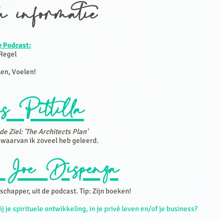
a informatie
e Podcast:
 Regel
en, Voelen!
s Pittilla
de Ziel: 'The Architects Plan'
 waarvan ik zoveel heb geleerd.
 Joe Dispenza
happer, uit de podcast. Tip: Zijn boeken!
j je spirituele ontwikkeling, in je privé leven en/of je business?