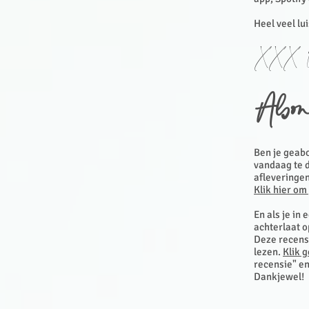
Heel veel lu
XXX L
Abon
Ben je geabo
vandaag te d
afleveringen
Klik hier om
En als je in 
achterlaat 
Deze recensi
lezen.
Klik 
recensie" en
Dankjewel!