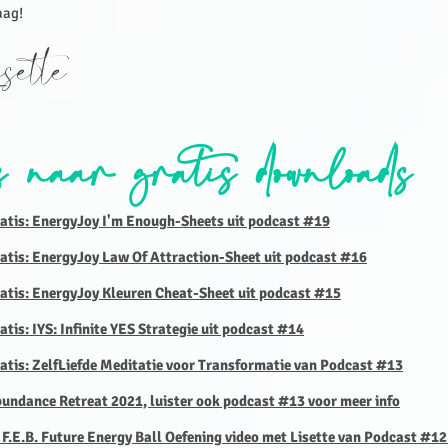
aag!
isette
s naar gratis downloads
ratis: EnergyJoy I'm Enough-Sheets uit podcast #19
ratis: EnergyJoy Law Of Attraction-Sheet uit podcast #16
atis:
EnergyJoy Kleuren Cheat-Sheet uit podcast #15
atis: IYS: Infinite YES Strategie uit podcast #14
atis: ZelfLiefde Meditatie voor Transformatie van Podcast #13
bundance Retreat 2021, luister ook podcast #13 voor meer info
 F.E.B. Future Energy Ball Oefening video met Lisette van Podcast #1