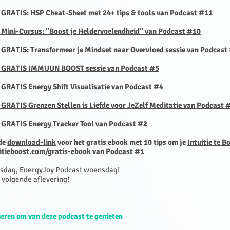
e GRATIS: HSP Cheat-Sheet met 24+ tips & tools van Podcast #11
e Mini-Cursus: "Boost je Heldervoelendheid" van Podcast #10
e GRATIS: Transformeer je Mindset
naar Overvloed sessie van Podcast
e GRATIS IMMUUN BOOST sessie van Podcast #5
 GRATIS Energy Shift Visualisatie van Podcast #4
 GRATIS Grenzen Stellen is Liefde voor JeZelf Meditatie van Podcast 
e GRATIS Energy Tracker Tool van Podcast #2
 de
download-link
voor het gratis ebook met 10 tips om je
Intuitie te B
uitieboost.com/gratis-ebook
van Podcast #1
sdag, EnergyJoy Podcast woensdag!
 volgende aflevering!
eren om van deze podcast te genieten