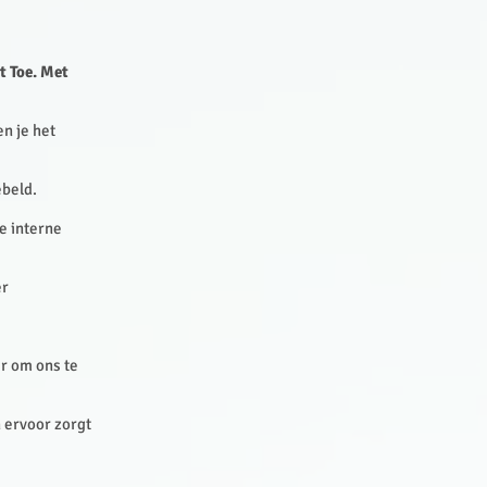
t Toe. Met
en je het
ebeld.
je interne
er
r om ons te
 ervoor zorgt