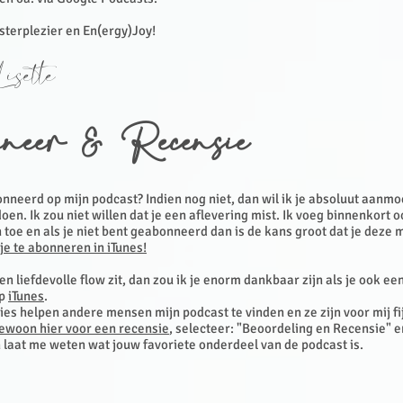
isterplezier en En(ergy)Joy!
isette
neer & Recensie
nneerd op mijn podcast? Indien nog niet, dan wil ik je absoluut aanm
oen. Ik zou niet willen dat je een aflevering mist. Ik voeg binnenkort 
 toe en als je niet bent geabonneerd dan is de kans groot dat je deze 
 je te abonneren in iTunes!
een liefdevolle flow zit, dan zou ik je enorm dankbaar zijn als je ook ee
op
iTunes
.
es helpen andere mensen mijn podcast te vinden en ze zijn voor mij fi
gewoon hier voor een recensie
, selecteer: "Beoordeling en Recensie" en
 laat me weten wat jouw favoriete onderdeel van de podcast is.