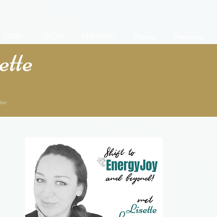
START
GROW
PREMIUM
Podcast
Resources
tte
tor