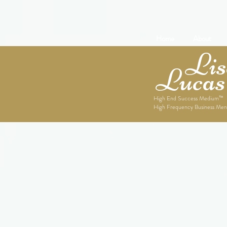
Home
About
Lise
Lucas
High End Success Medium™
High Frequency Business Men