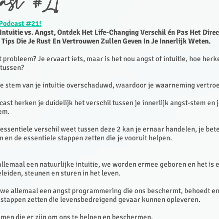
ast #21
Podcast #21!
Intuitie vs. Angst, Ontdek Het Life-Changing Verschil én Pas Het Direc
 Tips Die Je Rust En Vertrouwen Zullen Geven In Je Innerlijk Weten.
t probleem? Je ervaart iets, maar is het nou angst of intuitie, hoe herk
rtussen?
de stem van je intuitie overschaduwd, waardoor je waarneming vertro
ast herken je duidelijk het verschil tussen je innerlijk angst-stem en 
tem.
 essentiele verschil weet tussen deze 2 kan je ernaar handelen, je bet
 en de essentiele stappen zetten die je vooruit helpen.
lemaal een natuurlijke intuitie, we worden ermee geboren en het is e
leiden, steunen en sturen in het leven.
we allemaal een angst programmering die ons beschermt, behoedt en
 stappen zetten die levensbedreigend gevaar kunnen opleveren.
men die er zijn om ons te helpen en beschermen.