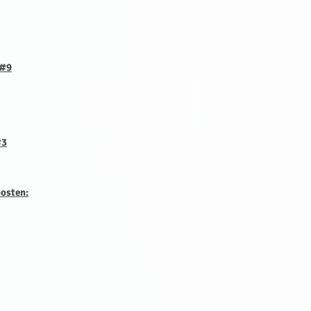
 #9
#3
oosten: