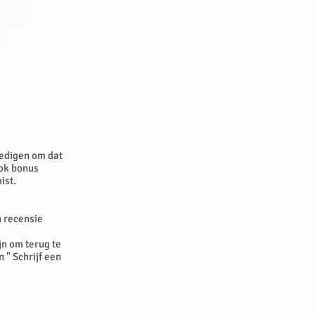
oedigen om dat
ook bonus
mist.
n recensie
jn om terug te
 " Schrijf een