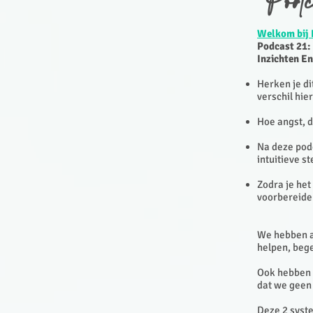
Podc
Welkom bij 
Podcast 21: 
Inzichten En
Herken je di
verschil hie
Hoe angst, 
Na deze podc
intuitieve s
Zodra je het
voorbereiden
We hebben al
helpen, bege
Ook hebben 
dat we geen
Deze 2 syste