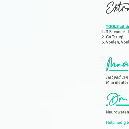
Extr
TOOLS uit d
3 Seconde -
Ga Terug!
Voelen, Voel
Mavi
Het pad van 
Mijn mentor
Dr.
Neurowetensc
Hulp nodig bi