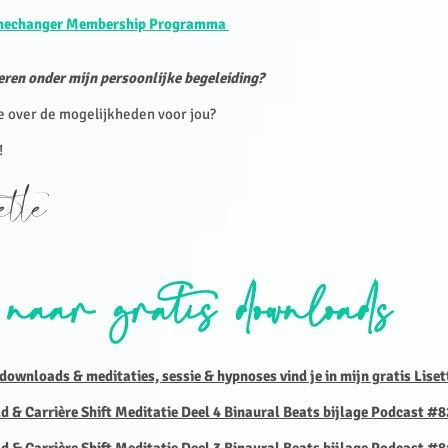
mechanger Membership Programma
ren onder mijn persoonlijke begeleiding?
e over de mogelijkheden voor jou?
!
sette
 naar gratis downloads
 downloads & meditaties, sessie & hypnoses vind je in mijn gratis Lise
ld & Carrière Shift Meditatie Deel 4 Binaural Beats bijlage Podcast #8