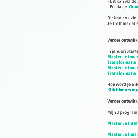
- Dit kan via de
- En via de
Goog
Dit kan ook via
Je treft hier al
Verder ontwikk
In januari star
Master Je Inne
Transformatie
Master Je Inne
Transformatie
Hoe word je Er
Klik hier om me
Verder ontwikk
Mijn 3 program
Master Je Intu
Master Je Inn