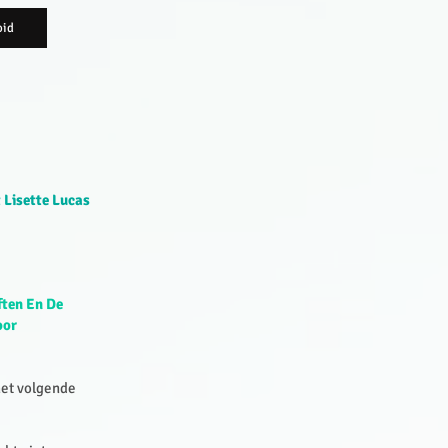
oid
 Lisette Lucas
ften En De
oor
het volgende