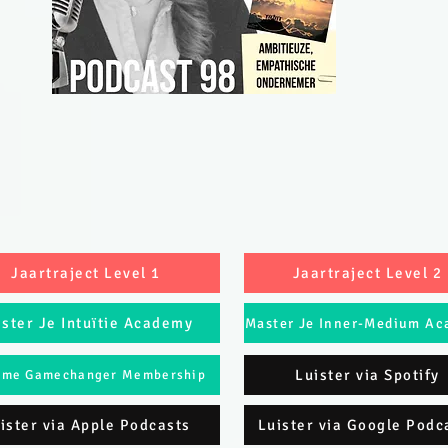
Jaartraject Level 1
Jaartraject Level 2
ster Je Intuïtie Academy
Master Je Inner-Medium A
Luister via Spotify
eme Gamechanger Membership
ister via Apple Podcasts
Luister via Google Podc