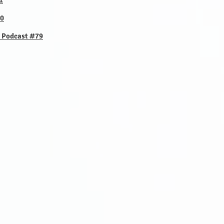
1
80
e Podcast #79