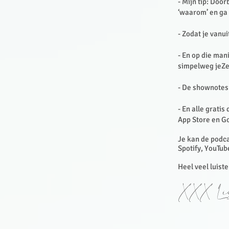
- Mijn tip: Doo
‘waarom’ en ga
- Zodat je van
- En op die man
simpelweg jeZel
- De shownotes 
- En alle gratis
App Store en Go
Je kan de podca
Spotify, YouTub
Heel veel luist
XXX Lis