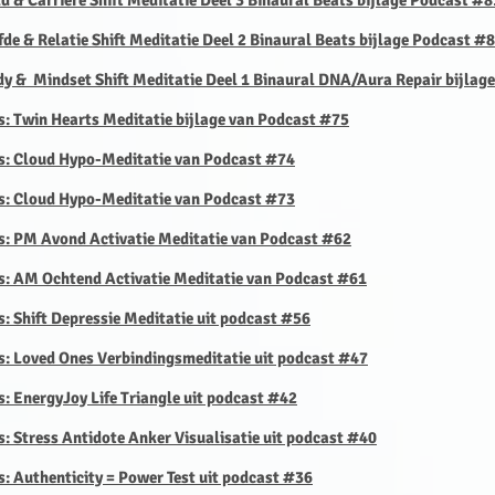
ld & Carrière Shift Meditatie Deel 3 Binaural Beats bijlage Podcast #8
efde & Relatie Shift Meditatie Deel 2 Binaural Beats bijlage Podcast #
ody & Mindset Shift Meditatie Deel 1 Binaural DNA/Aura Repair bijlag
s: Twin Hearts Meditatie bijlage van Podcast #75
tis: Cloud Hypo-Meditatie van Podcast #74
is: Cloud Hypo-Meditatie van Podcast #73
is: PM Avond Activatie Meditatie van Podcast #62
is: AM Ochtend Activatie Meditatie van Podcast #61
s: Shift Depressie Meditatie uit podcast #56
s: Loved Ones Verbindingsmeditatie uit podcast #47
s: EnergyJoy Life Triangle uit podcast #42
s: Stress Antidote Anker Visualisatie uit podcast #40
s: Authenticity = Power Test uit podcast #36