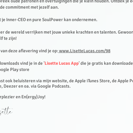
rbreek oude patronen en overtuigingen die je klein houden. Ontdek je e
 de commitment met jezelf aan.
uit je Inner-CEO en pure SoulPower kan ondernemen.
ier de wereld verrijken met jouw unieke krachten en talenten. Gewoo
f te zijn!
van deze aflevering vind je op:
www.LisetteLucas.com/98
 downloads vind je in de '
Lisette Lucas App
' die je gratis kan downloade
ogle Play store
st ook beluisteren via mijn website, de Apple iTunes Store, de Apple 
e, Deezer en oa. via Google Podcasts.
erplezier en En(ergy)Joy!
ette