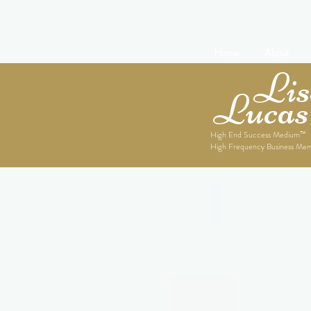
Home
About
Lise
Lucas
High End Success Medium™
High Frequency Business Men