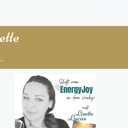
START
GROW
PREMIUM
Podcast
Resources
tte
tor