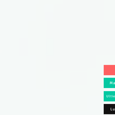
Ma
Ulti
Lu