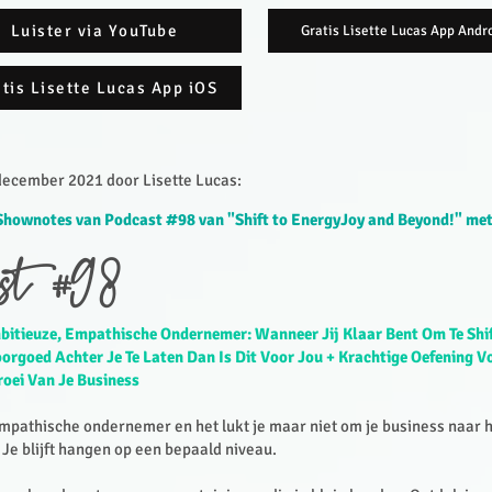
Luister via YouTube
Gratis Lisette Lucas App Andr
tis Lisette Lucas App iOS
ecember 2021 door Lisette Lucas:​
Shownotes van Podcast #98 van "Shift to EnergyJoy and Beyond!" met
st #98
bitieuze, Empathische Ondernemer: Wanneer Jij Klaar Bent Om Te Shi
rgoed Achter Je Te Laten Dan Is Dit Voor Jou + Krachtige Oefening V
roei Van Je Business
 empathische ondernemer en het lukt je maar niet om je business naar 
. Je blijft hangen op een bepaald niveau.