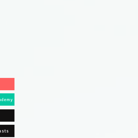
cademy
asts