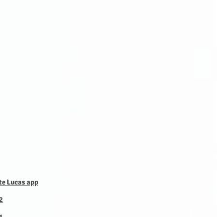
tte Lucas app
2