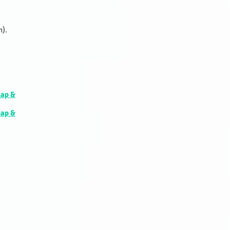
n).
hap &
hap &