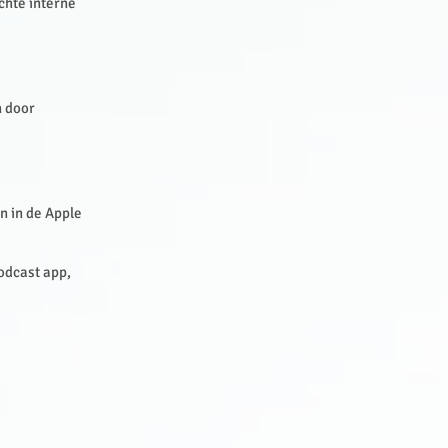
chte interne
n door
n in de Apple
Podcast app,