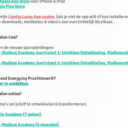
Apple App Store
voor iPhone & iPad
le Play Store
 mijn
Lisette Lucas App pagina
(als je niet de app wilt of kan installere
le downloads, meditaties & video's aan overzichtelijk bij elkaar.
elen Live?
ten de nieuwe jaaropleidingen:
r-Medium Academy Jaartraject 1: Intuïtieve Ontwikkeling, Mediumsc
r-Medium Academy Jaartraject 2: Intuïtieve Ontwikkeling, Mediumsc
kend EnergyJoy Practitioner©?
er te ontdekken
elen online?
ma's om jeZelf te ontwikkelen & transformeren:
ïtie Academy (7 weken)
er-Medium Academy (6 maanden)