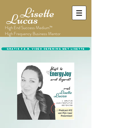
Lisette
Lucas
High End Success Medium™
High Frequency Business Mentor
Gratis F.E.B. video oefening met Lisette