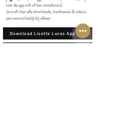
niet de app wilt of kan installeren).
Je treft hier alle downloads, meditaties & video's
aan overzichtelijk bij elkaar.
Download Lisette Lucas App iOS
Download Lisette Lucas App Android
Links naar gratis
downloads
Tip:
Alle gratis downloads & meditaties, sessie &
hypnoses vind je in mijn gratis Lisette Lucas app
Iedere woensdag, EnergyJoy P
odcast woensdag!
Ontdek ook de High End & Frequency Business
Mastery Podcast in het Engels