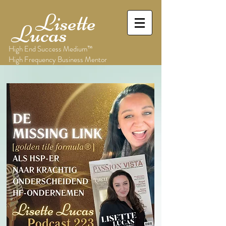
Lisette
Lucas
High End Success Medium™
High Frequency Business Mentor