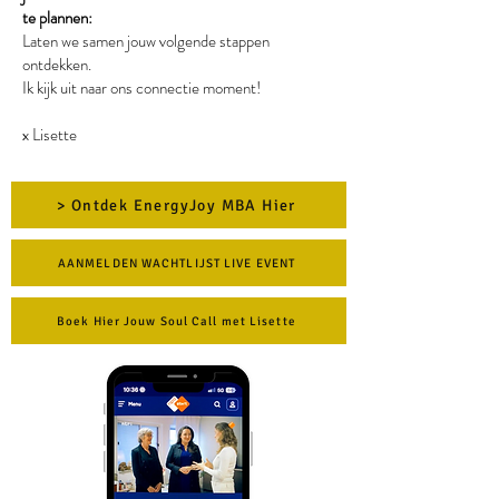
te
plannen:
Laten we samen jouw volgende stappen
ontdekken.
Ik kijk uit naar ons connectie moment!
x Lisette
> Ontdek EnergyJoy MBA Hier
AANMELDEN WACHTLIJST LIVE EVENT
Boek Hier Jouw Soul Call met Lisette