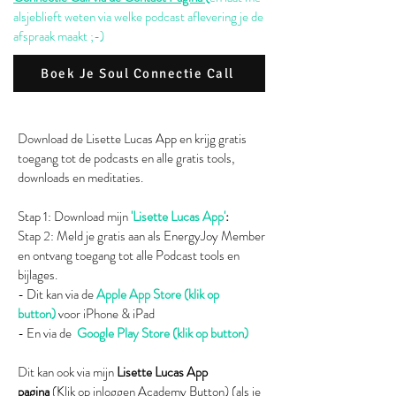
alsjeblieft weten via welke podcast aflevering je de
afspraak maakt ;-)
Boek Je Soul Connectie Call
Download de Lisette Lucas App en krijg gratis
toegang tot de podcasts en alle gratis tools,
downloads en meditaties.
Stap 1: Download mijn
'Lisette Lucas App'
:
Stap 2: Meld je gratis aan als EnergyJoy Member
en ontvang toegang tot alle Podcast tools en
bijlages.
- Dit kan via de
Apple App Store (klik op
button)
voor iPhone & iPad
- En via de
Google Play Store (klik op button)
Dit kan ook via mijn
Lisette Lucas App
pagina
(Klik op inloggen Academy Button) (als je