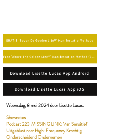
GRATIS 'Boven De Gouden Lijn®' Manifestatie Methode
Free 'Above The Golden Line®' Manifestation Method (English)
Download Lisette Lucas App Android
Download Lisette Lucas App iOS
Woensdag, 8 mei 2024 door Lisette Lucas:​
Shownotes
Podcast 223. MISSING LINK: Van Sensitief
Uitgeblust naar High-Frequency Krachtig
Onderscheidend Ondernemen