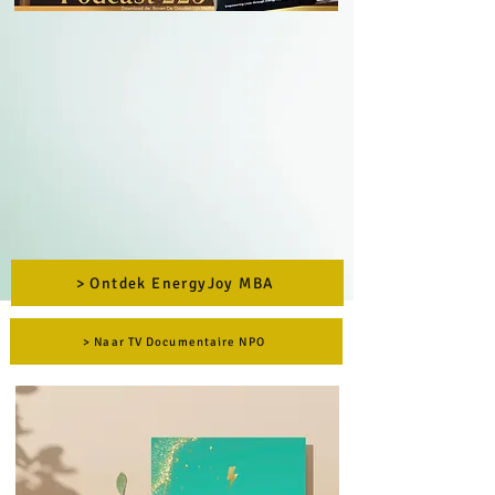
> Ontdek EnergyJoy MBA
> Naar TV Documentaire NPO