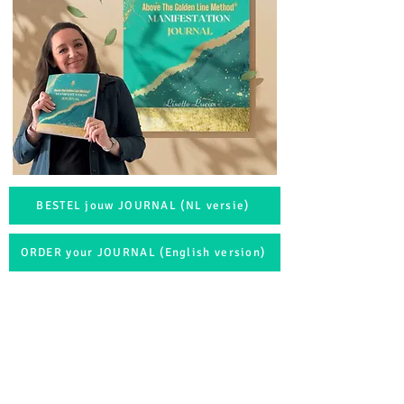
BESTEL jouw JOURNAL (NL versie)
ORDER your JOURNAL (English version)