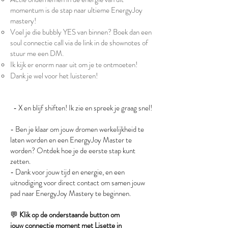
momentum is de stap naar ultieme EnergyJoy
mastery!
Voel je die bubbly YES van binnen? Boek dan een
soul connectie call via de link in de shownotes of
stuur me een DM.
Ik kijk er enorm naar uit om je te ontmoeten!
Dank je wel voor het luisteren!
- X en blijf shiften! Ik zie en spreek je graag snel!
- Ben je klaar om jouw dromen werkelijkheid te
laten worden en een EnergyJoy Master te
worden? Ontdek hoe je de eerste stap kunt
zetten.
- Dank voor jouw tijd en energie, en een
uitnodiging voor direct contact om samen jouw
pad naar EnergyJoy Mastery te beginnen.
💬
Klik op de onderstaande button om
jouw
connectie moment
met Lisette in