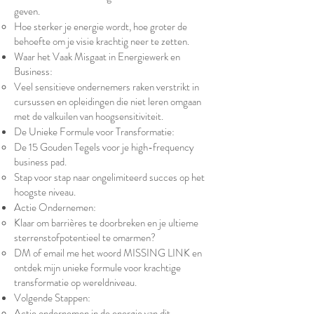
geven.
Hoe sterker je energie wordt, hoe groter de
behoefte om je visie krachtig neer te zetten.
Waar het Vaak Misgaat in Energiewerk en
Business:
Veel sensitieve ondernemers raken verstrikt in
cursussen en opleidingen die niet leren omgaan
met de valkuilen van hoogsensitiviteit.
De Unieke Formule voor Transformatie:
De 15 Gouden Tegels voor je high-frequency
business pad.
Stap voor stap naar ongelimiteerd succes op het
hoogste niveau.
Actie Ondernemen:
Klaar om barrières te doorbreken en je ultieme
sterrenstofpotentieel te omarmen?
DM of email me het woord MISSING LINK en
ontdek mijn unieke formule voor krachtige
transformatie op wereldniveau.
Volgende Stappen:
Actie ondernemen in de energie van dit