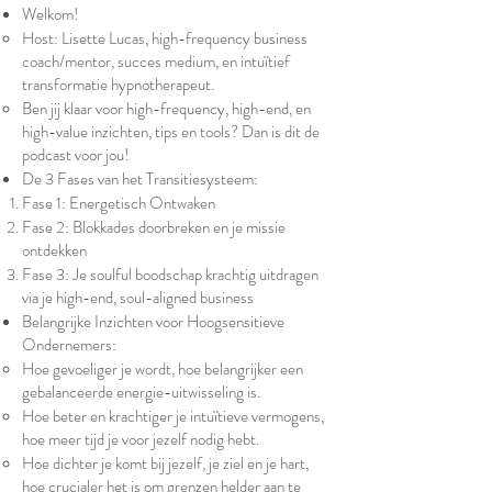
Welkom!
Host: Lisette Lucas, high-frequency business
coach/mentor, succes medium, en intuïtief
transformatie hypnotherapeut.
Ben jij klaar voor high-frequency, high-end, en
high-value inzichten, tips en tools? Dan is dit de
podcast voor jou!
De 3 Fases van het Transitiesysteem:
Fase 1: Energetisch Ontwaken
Fase 2: Blokkades doorbreken en je missie
ontdekken
Fase 3: Je soulful boodschap krachtig uitdragen
via je high-end, soul-aligned business
Belangrijke Inzichten voor Hoogsensitieve
Ondernemers:
Hoe gevoeliger je wordt, hoe belangrijker een
gebalanceerde energie-uitwisseling is.
Hoe beter en krachtiger je intuïtieve vermogens,
hoe meer tijd je voor jezelf nodig hebt.
Hoe dichter je komt bij jezelf, je ziel en je hart,
hoe crucialer het is om grenzen helder aan te