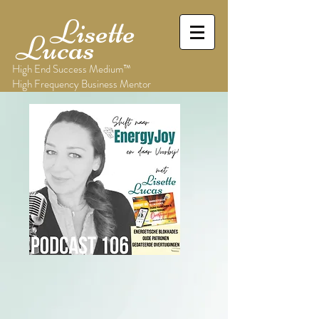
Lisette
Lucas
High End Success Medium™
High Frequency Business Mentor