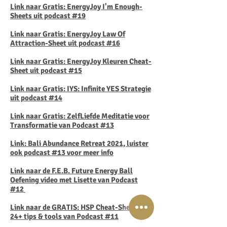
Link naar Gratis: EnergyJoy I'm Enough-
Sheets uit podcast #19
Link naar Gratis: EnergyJoy Law Of
Attraction-Sheet uit podcast #16
Link naar Gratis:
EnergyJoy Kleuren Cheat-
Sheet uit podcast #15
Link naar Gratis: IYS: Infinite YES Strategie
uit podcast #14
Link naar Gratis: ZelfLiefde Meditatie voor
Transformatie van Podcast #13
Link: Bali Abundance Retreat 2021, luister
ook podcast #13 voor meer info
Link naar de F.E.B. Future Energy Ball
Oefening video met Lisette van Podcast
#12
Link naar de GRATIS: HSP Cheat-Sheet met
24+ tips & tools van Podcast #11