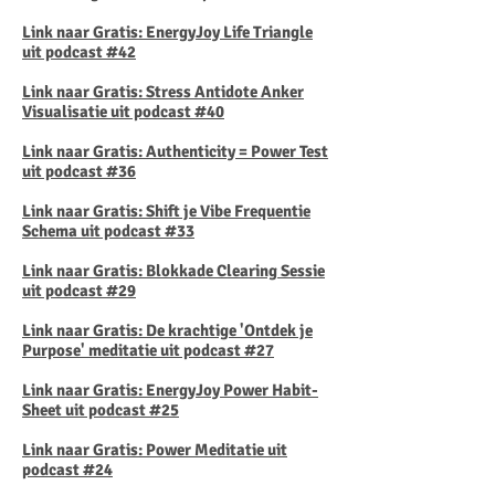
Link naar Gratis: EnergyJoy Life Triangle
uit podcast #42
Link naar Gratis: Stress Antidote Anker
Visualisatie uit podcast #40
Link naar Gratis: Authenticity = Power Test
uit podcast #36
Link naar Gratis: Shift je Vibe Frequentie
Schema uit podcast #33
Link naar Gratis: Blokkade Clearing Sessie
uit podcast #29
Link naar Gratis: De krachtige 'Ontdek je
Purpose' meditatie uit podcast #27
Link naar Gratis: EnergyJoy Power Habit-
Sheet uit podcast #25
Link naar Gratis: Power Meditatie uit
podcast #24