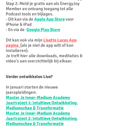
Stap 2: Meld je gratis aan als EnergyJoy
Member en ontvang toegang tot alle
Podcast tools en bijlages.
- Dit kan via de
Apple App Store
voor
iPhone & iPad
- En via de
Google Play Store
Dit kan ook via mijn
Lisette Lucas App
pagina
(als je niet de app wilt of kan
installeren).
Je treft hier alle downloads, meditaties &
video's aan overzichtelijk bij elkaar.
Verder ontwikkelen Live?
In januari starten de nieuwe
jaaropleidingen:
Master Je Inner-Medium Academy
Jaartraject 1: Intuïtieve Ontwikkeling,
Mediumschap & Transformatie
Master Je Inner-Medium Academy
Jaartraject 2: Intuïtieve Ontwikkeling,
Mediumschap & Transformatie