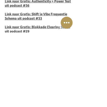
Link naar Gratis: Authenticity = Power Test
uit podcast #36
Link naar Gratis: Shift je Vibe Frequentie
Schema uit podcast #33
Link naar Gratis: Blokkade Clearing Sessie
uit podcast #29
Link naar Gratis: De krachtige 'Ontdek je
Purpose' meditatie uit podcast #27
Link naar Gratis: EnergyJoy Power Habit-
Sheet uit podcast #25
Link naar Gratis: Power Meditatie uit
podcast #24
Link naar Gratis: EnergyJoy I'm Enough-
Sheets uit podcast #19
Link naar Gratis: EnergyJoy Law Of
Attraction-Sheet uit podcast #16
Link naar Gratis:
EnergyJoy Kleuren Cheat-