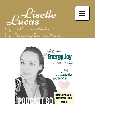
Lisette
Lucas
High End Success Medium™
High Frequency Business Mentor