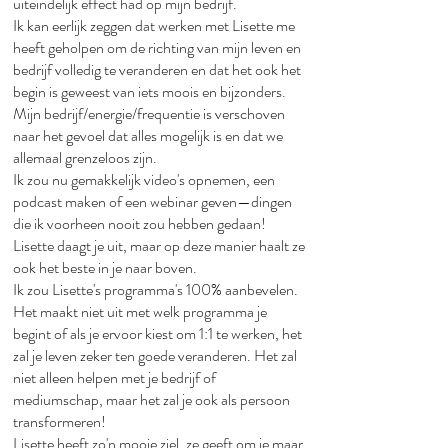
uiteindelijk effect had op mijn bedrijf.​
Ik kan eerlijk zeggen dat werken met Lisette me
heeft geholpen om de richting van mijn leven en
bedrijf volledig te veranderen en dat het ook het
begin is geweest van iets moois en bijzonders.​
Mijn bedrijf/energie/frequentie is verschoven
naar het gevoel dat alles mogelijk is en dat we
allemaal grenzeloos zijn.​
Ik zou nu gemakkelijk video's opnemen, een
podcast maken of een webinar geven—dingen
die ik voorheen nooit zou hebben gedaan!
Lisette daagt je uit, maar op deze manier haalt ze
ook het beste in je naar boven.​
Ik zou Lisette's programma's 100% aanbevelen.
Het maakt niet uit met welk programma je
begint of als je ervoor kiest om 1:1 te werken, het
zal je leven zeker ten goede veranderen. Het zal
niet alleen helpen met je bedrijf of
mediumschap, maar het zal je ook als persoon
transformeren!​
Lisette heeft zo'n mooie ziel, ze geeft om je maar