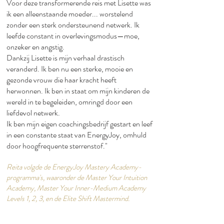
Voor deze transformerende reis met Lisette was
ik een alleenstaande moeder... worstelend
zonder een sterk ondersteunend netwerk. Ik
leefde constant in overlevingsmodus—moe,
onzeker en angstig.​
Dankzij Lisette is mijn verhaal drastisch
veranderd. Ik ben nu een sterke, mooie en
gezonde vrouw die haar kracht heeft
herwonnen. Ik ben in staat om mijn kinderen de
wereld in te begeleiden, omringd door een
liefdevol netwerk.​
Ik ben mijn eigen coachingsbedrijf gestart en leef
in een constante staat van EnergyJoy, omhuld
door hoogfrequente sterrenstof."​
Reita volgde de EnergyJoy Mastery Academy-
programma's, waaronder de Master Your Intuition
Academy, Master Your Inner-Medium Academy
Levels 1, 2, 3, en de Elite Shift Mastermind.