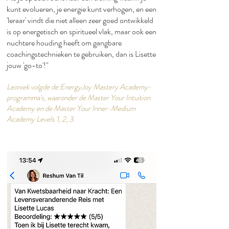
kunt evolueren, je energie kunt verhogen, en een
'leraar' vindt die niet alleen zeer goed ontwikkeld
is op energetisch en spiritueel vlak, maar ook een
nuchtere houding heeft om gangbare
coachingstechnieken te gebruiken, dan is Lisette
jouw 'go-to'!"​
Leoniek volgde de EnergyJoy Mastery Academy-
programma's, waaronder de Master Your Intuition
Academy en de Master Your Inner-Medium
Academy Levels 1, 2, 3.​