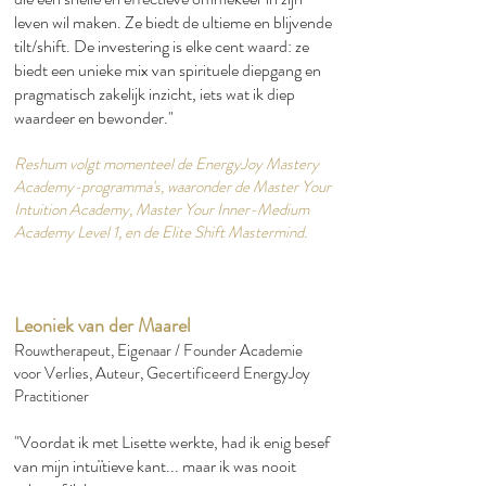
leven wil maken. Ze biedt de ultieme en blijvende
tilt/shift. De investering is elke cent waard: ze
biedt een unieke mix van spirituele diepgang en
pragmatisch zakelijk inzicht, iets wat ik diep
waardeer en bewonder."​
Reshum volgt momenteel de EnergyJoy Mastery
Academy-programma's, waaronder de Master Your
Intuition Academy, Master Your Inner-Medium
Academy Level 1, en de Elite Shift Mastermind.​
Leoniek van der Maarel
Rouwtherapeut, Eigenaar / Founder Academie
voor Verlies, Auteur, Gecertificeerd EnergyJoy
Practitioner
"Voordat ik met Lisette werkte, had ik enig besef
van mijn intuïtieve kant... maar ik was nooit