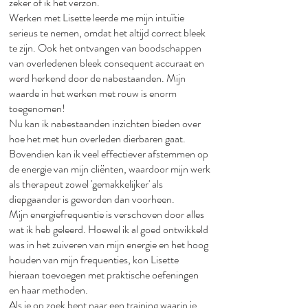
zeker of ik het verzon.​
Werken met Lisette leerde me mijn intuïtie
serieus te nemen, omdat het altijd correct bleek
te zijn. Ook het ontvangen van boodschappen
van overledenen bleek consequent accuraat en
werd herkend door de nabestaanden. Mijn
waarde in het werken met rouw is enorm
toegenomen!​
Nu kan ik nabestaanden inzichten bieden over
hoe het met hun overleden dierbaren gaat.
Bovendien kan ik veel effectiever afstemmen op
de energie van mijn cliënten, waardoor mijn werk
als therapeut zowel 'gemakkelijker' als
diepgaander is geworden dan voorheen.​
Mijn energiefrequentie is verschoven door alles
wat ik heb geleerd. Hoewel ik al goed ontwikkeld
was in het zuiveren van mijn energie en het hoog
houden van mijn frequenties, kon Lisette
hieraan toevoegen met praktische oefeningen
en haar methoden.​
Als je op zoek bent naar een training waarin je