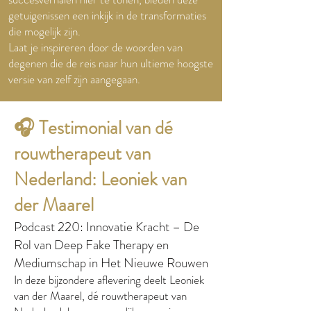
getuigenissen een inkijk in de transformaties
die mogelijk zijn.​
Laat je inspireren door de woorden van
degenen die de reis naar hun ultieme hoogste
versie van zelf zijn aangegaan.
🎧 Testimonial van dé
rouwtherapeut van
Nederland: Leoniek van
der Maarel
Podcast 220: Innovatie Kracht – De
Rol van Deep Fake Therapy en
Mediumschap in Het Nieuwe Rouwen
In deze bijzondere aflevering deelt Leoniek
van der Maarel, dé rouwtherapeut van