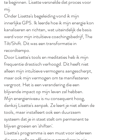
te beginnen. Lisette versnelde dat proces voor
mij.​
Onder Lisette's begeleiding vond ik mijn
innerlijke GPS. Ik leerde hoe ik mijn energie kon
kanaliseren en richten, wat uiteindelijk de basis
werd voor mijn intuïtieve coachingsbedrijf, The
Tilt/Shift. Dit was een transformatie in
recordtempo.​
Door Lisette's tools en meditaties heb ik mijn
frequentie drastisch verhoogd. Dit heeft niet
alleen mijn intuïtieve vermogens aangescherpt,
maar ook mijn vermogen om te manifesteren
vergroot. Het is een verandering die een
blijvende impact op mijn leven zal hebben.​
Mijn energieniveau is nu consequent hoog,
dankzij Lisette's aanpak. Ze leert je niet alleen de
tools, maar installeert ook een duurzaam
systeem dat je in staat stelt om permanent te
blijven groeien en 'shiften'.​
Lisette's programma is een must voor iedereen
die een snelle en effectieve ommekeer in zijn