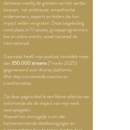
dierbaren voorbij de grenzen van het aardse
bestaan, tot ambitieuze, empathische
ondernemers, experts en leiders die hun
impact wilden vergroten. Deze begeleiding
vond plaats in 1:1 sessies, groepsprogramma's,
live en online events, zowel nationaal als
internationaal.
Daarnaast heeft mijn podcast inmiddels meer
dan
350.000 streams
(*medio 2025)
gegenereerd over diverse platforms.​
Met diep ontroerende reacties en
transformaties.
Op deze pagina deel ik een kleine selectie van
testimonials die de impact van mijn werk
weerspiegelen.
Hoewel het onmogelijk is om alle
hartverwarmende dankbetuigingen en
succesverhalen hier te tonen, bieden deze