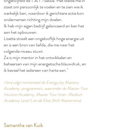
ongetwijfeld de T.A.T.-sessie. Het stelde me in
staat om persoonlijk te voelen en te zien wie ik
werkelijk ben, waardoor ik gerichtere actie kon
ondernemen richting mijn doelen.​
Ik heb mijn eigen bedrijf gelanceerd en ben het
aan het opbouwen.​
Lisette straalt een ongelooflijk hoge energie uit
en is een bron van liefde, die me naar het
volgende niveau stuwt.​
Ze is mijn mentor in het ontwikkelen en
beheersen van mijn energetische blauwdruk, en
ik beveel het iedereen van harte aan."​
Vera volgt momenteel de EnergyJoy Mastery
Academy-programma's, waaronder de Master Your
Intuition Academy, Master Your Inner-Medium
Academy Level 1, en de Elite Shift Mastermind.
Samantha van Kuik