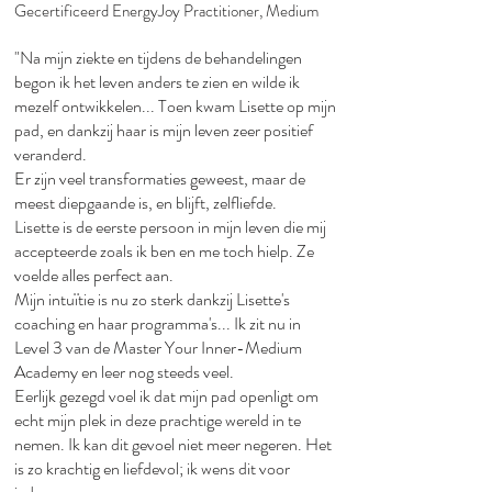
Gecertificeerd EnergyJoy Practitioner, Medium
"Na mijn ziekte en tijdens de behandelingen
begon ik het leven anders te zien en wilde ik
mezelf ontwikkelen... Toen kwam Lisette op mijn
pad, en dankzij haar is mijn leven zeer positief
veranderd.​
Er zijn veel transformaties geweest, maar de
meest diepgaande is, en blijft, zelfliefde.​
Lisette is de eerste persoon in mijn leven die mij
accepteerde zoals ik ben en me toch hielp. Ze
voelde alles perfect aan.​
Mijn intuïtie is nu zo sterk dankzij Lisette's
coaching en haar programma's... Ik zit nu in
Level 3 van de Master Your Inner-Medium
Academy en leer nog steeds veel.​
Eerlijk gezegd voel ik dat mijn pad openligt om
echt mijn plek in deze prachtige wereld in te
nemen. Ik kan dit gevoel niet meer negeren. Het
is zo krachtig en liefdevol; ik wens dit voor