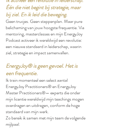
Ik activeer een revolutie in leiderschap.
Één die niet begint bij strategie, maar
bij ziel. En ik leid die beweging.
Geen trucjes. Geen stappenplan. Maar pure
belichaming van jouw hoogste frequentie. Via
mentoring, masterclasses en mijn EnergyJoy
Podcast activeer ik wereldwijd een revolutie:
een nieuwe standaard in leiderschap, waarin
ziel, strategie en impact samenvallen.
EnergyJoy® is geen gevoel. Het is
een frequentie.
Ik train momenteel een select aantal
EnergyJoy Practitioners® en EnergyJoy
Master Practitioners®— experts die onder
mijn licentie wereldwijd mijn teachings mogen
overdragen en uitdragen, conform de hoge
standaard van mijn werk.
Zo bereik ik samen met mijn team de volgende
mijlpaal: