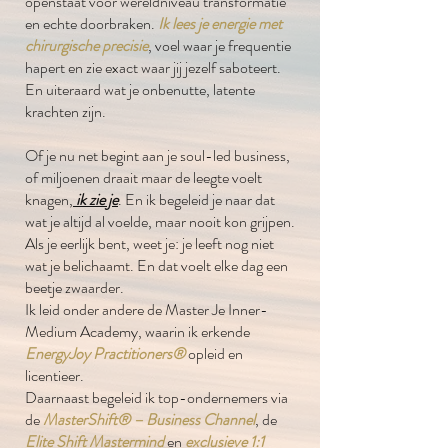
openstaat voor wereldniveau transformatie
en echte doorbraken.
Ik lees je energie met
chirurgische precisie
, voel waar je frequentie
hapert en zie exact waar jij jezelf saboteert.
En uiteraard wat je onbenutte, latente
krachten zijn.
Of je nu net begint aan je soul-led business,
of miljoenen draait maar de leegte voelt
knagen,
ik zie je
. En ik begeleid je naar dat
wat je altijd al voelde, maar nooit kon grijpen.
Als je eerlijk bent, weet je: je leeft nog niet
wat je belichaamt. En dat voelt elke dag een
beetje zwaarder.
Ik leid onder andere de Master Je Inner-
Medium Academy, waarin ik erkende
EnergyJoy Practitioners®
opleid en
licentieer.
Daarnaast begeleid ik top-ondernemers via
de
MasterShift® – Business Channel
, de
Elite Shift Mastermind
en
exclusieve 1:1