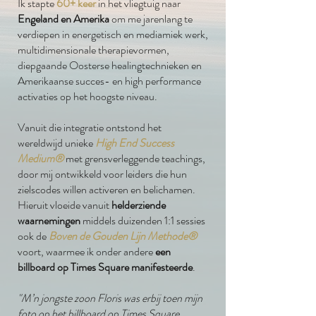
Ik stapte
60+ keer
in het vliegtuig naar
Engeland en Amerika
om me jarenlang te
verdiepen in energetisch en mediamiek werk,
multidimensionale therapievormen,
diepgaande Oosterse healingtechnieken en
Amerikaanse succes- en high performance
activaties op het hoogste niveau.
Vanuit die integratie ontstond het
wereldwijd unieke
High End Success
Medium®
met grensverleggende teachings,
door mij ontwikkeld voor leiders die hun
zielscodes willen activeren en belichamen.
Hieruit vloeide vanuit
helderziende
waarnemingen
middels duizenden 1:1 sessies
ook de
Boven de Gouden Lijn Methode®
voort, waarmee ik onder andere
een
billboard op Times Square manifesteerde
.
"M’n jongste zoon Floris was erbij toen mijn
foto op het billboard op Times Square