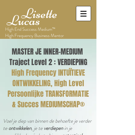
Lisette
Lucas
High End Success Medium™
High Frequency Business Mentor
MASTER JE INNER-MEDIUM
Traject Level 2 : VERDIEPING
High Frequency INTUÏTIEVE
ONTWIKKELING, High Level
Persoonlijke TRANSFORMATIE
& Succes MEDIUMSCHAP®
Voel je diep van binnen de behoefte je verder
te
ontwikkelen
, je te
verdiepen
in je