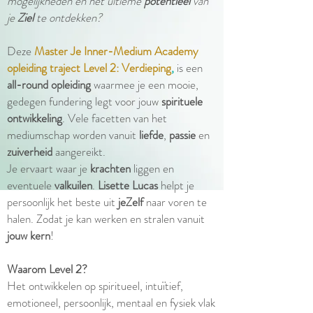
mogelijkheden én het ultieme
potentieel
van
je
Ziel
te ontdekken?
Deze
Master Je Inner-Medium Academy
opleiding traject Level 2: Verdieping
,
is een
all-round opleiding
waarmee je een mooie,
gedegen fundering legt voor jouw
spirituele
ontwikkeling
. Vele facetten van het
mediumschap worden vanuit
liefde
,
passie
en
zuiverheid
aangereikt.
Je ervaart waar je
krachten
liggen en
eventuele
valkuilen
.
Lisette Lucas
helpt je
persoonlijk het beste uit
jeZelf
naar voren te
halen. Zodat je kan werken en stralen vanuit
jouw kern
!
Waarom Level 2?
Het ontwikkelen op spiritueel, intuïtief,
emotioneel, persoonlijk, mentaal en fysiek vlak