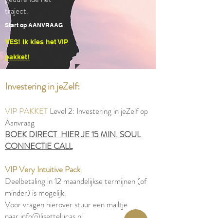
traject.
Start op AANVRAAG
YES! Ik kies het VIP
pakket!
Investering in jeZelf:
VIP PAKKET
Level 2: Investering in jeZelf op
Aanvraag
BOEK DIRECT HIER JE 15 MIN. SOUL
CONNECTIE CALL
VIP Very Intuitive Pack
:
Deelbetaling in 12 maandelijkse termijnen (of
minder) is mogelijk.
Voor vragen hierover stuur een mailtje
naar
info@lisettelucas.nl