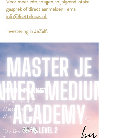
Voor meer info, vragen, vrijblijvend intake
gesprek of direct aanmelden: email
info@lisettelucas.nl
Investering in JeZelf:
BASIC PAKKET
Traject Level 2
Master Je Inner-
Medium Academy
10 x Live Online