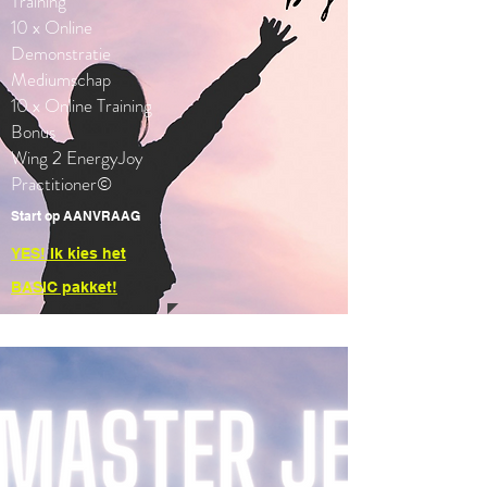
Training
10 x Online
Demonstratie
Mediumschap
10
x Online Training
Bonus
Wing 2 EnergyJoy
Practitioner©
Start op AANVRAAG
YES! Ik kies het
BASIC pakket!