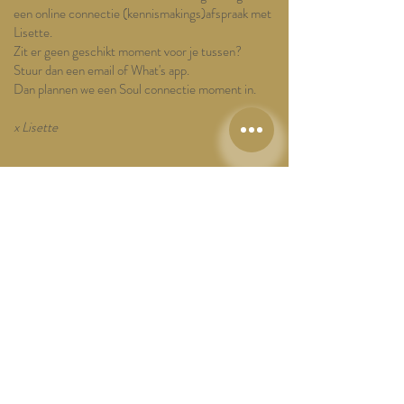
een online connectie (kennismakings)afspraak met
Lisette.
Zit er geen geschikt moment voor je tussen?
Stuur dan een email of What's app.
Dan plannen we een Soul connectie moment in.
x Lisette