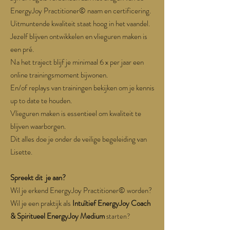
EnergyJoy Practitioner© naam en certificering.
Uitmuntende kwaliteit staat hoog in het vaandel.
Jezelf blijven ontwikkelen en vlieguren maken is
een pré.
Na het traject blijf je minimaal 6 x per jaar een
online trainingsmoment bijwonen.
En/of replays van trainingen bekijken om je kennis
up to date te houden.
Vlieguren maken is essentieel om kwaliteit te
blijven waarborgen.
Dit alles doe je onder de veilige begeleiding van
Lisette.
Spreekt dit je aan?
Wil je erkend EnergyJoy Practitioner© worden?
Wil je een praktijk als
Intuïtief EnergyJoy Coach
& Spiritueel EnergyJoy Medium
starten?