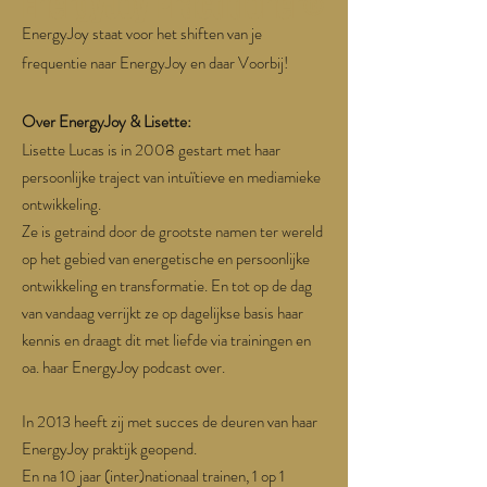
EnergyJoy Practitioner©
EnergyJoy staat voor het shiften van je
frequentie naar EnergyJoy en daar Voorbij!
Over EnergyJoy & Lisette:
Lisette Lucas is in 2008 gestart met haar
persoonlijke traject van intuïtieve en mediamieke
ontwikkeling.
Ze is getraind door de grootste namen ter wereld
op het gebied van energetische en persoonlijke
ontwikkeling en transformatie. En tot op de dag
van vandaag verrijkt ze op dagelijkse basis haar
kennis en draagt dit met liefde via trainingen en
oa. haar EnergyJoy podcast over.
In 2013 heeft zij met succes de deuren van haar
EnergyJoy praktijk geopend.
En na 10 jaar (inter)nationaal trainen, 1 op 1