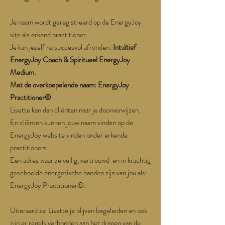
Je naam wordt geregistreerd op de EnergyJoy
site als erkend practitioner.
Je kan jezelf na succesvol afronden:
Intuïtief
EnergyJoy Coach & Spiritueel EnergyJoy
Medium.
Met de overkoepelende naam:
EnergyJoy
Practitioner©
Lisette kan dan cliënten naar je doorverwijzen.
En cliënten kunnen jouw naam vinden op de
EnergyJoy website vinden onder erkende
practitioners.
Een adres waar ze veilig, vertrouwd en in krachtig
geschoolde energetische handen zijn van jou als:
EnergyJoy Practitioner©.
Uiteraard zal Lisette je blijven begeleiden en ook
zijn er regels verbonden aan het dragen van de