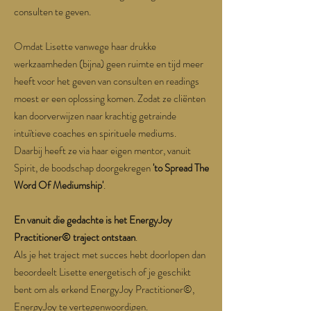
consulten te geven.
Omdat Lisette vanwege haar drukke
werkzaamheden (bijna) geen ruimte en tijd meer
heeft voor het geven van consulten en readings
moest er een oplossing komen. Zodat ze cliënten
kan doorverwijzen naar krachtig getrainde
intuïtieve coaches en spirituele mediums.
Daarbij heeft ze via haar eigen mentor, vanuit
Spirit, de boodschap doorgekregen
'to Spread The
Word Of Mediumship'
.
En vanuit die gedachte is het EnergyJoy
Practitioner© traject ontstaan
.
Als je het traject met succes hebt doorlopen dan
beoordeelt Lisette energetisch of je geschikt
bent om als erkend EnergyJoy Practitioner©,
EnergyJoy te vertegenwoordigen.