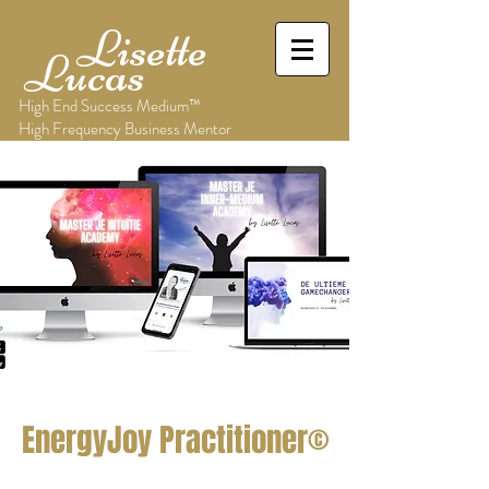
Lisette
Lucas
High End Success Medium™
High Frequency Business Mentor
EnergyJoy Practitioner©