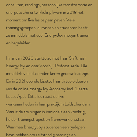
consulten, readings, persoonlijke transformatie en
energetische ontwikkeling kwam in 2018 het
moment om live les te gaan geven. Vele
trainingsgroepen, cursisten en studenten heeft
ze inmiddels met veel EnergyJoy mogen trainen
en begeleiden.
In januari 2020 startte ze met haar 'Shift naar
EnergyJoy en daar Voorbij!' Podcast serie. Die
inmiddels vele duizenden keren gedownload zijn.
En in 2021 opende Lisette haar virtuele deuren
van de online EnergyJoy Academy incl. 'Lisette
Lucas App'. Dit alles naast de live
werkzaamheden in haar praktijk in Leidschendam.
Vanuit de trainingen is inmiddels een krachtig,
helder trainingstraject en framework ontstaan.
Waarmee EnergyJoy studenten een gedegen
basis hebben om zelfstandig readings en