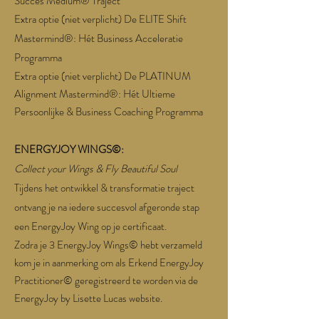
Succes Medium® Traject
Extra optie (niet verplicht) De ELITE Shift
Mastermind®: Hét Business Acceleratie
Programma
Extra optie (niet verplicht) De PLATINUM
Alignment Mastermind®: Hét Ultieme
Persoonlijke & Business Coaching Programma
ENERGYJOY WINGS©:
Collect your Wings & Fly Beautiful Soul
Tijdens het ontwikkel & transformatie traject
ontvang je na iedere succesvol afgeronde stap
een EnergyJoy Wing op je certificaat.
Zodra je 3 EnergyJoy Wings© hebt verzameld
kom je in aanmerking om als Erkend EnergyJoy
Practitioner© geregistreerd te worden via de
EnergyJoy by Lisette Lucas website.