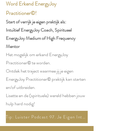
Word Erkend EnergyJoy
Practitioner©!
Start of verrijk je eigen praktijk als:
Intuïtief EnergyJoy Coach, Spiritueel
EnergyJoy Medium of High Frequency
Mentor
Het mogelijk om erkend EnergyJoy
Practitioner© te worden.
Ontdek het traject waarmee jij je eigen
EnergyJoy Practitioner© praktijk kan starten
en/of uitbreiden.
Lisette en de (spirituele) wereld hebben jouw
hulp hard nodig!
Tip: Luister Podcast 97. Je Eigen Intuïtieve Business