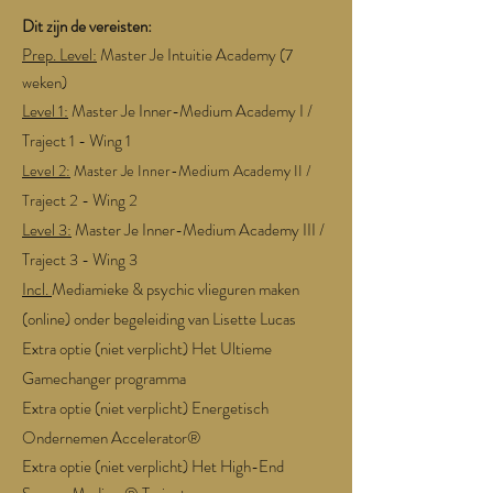
Dit zijn de vereisten:
Prep. Level:
Master Je Intuitie Academy (7
weken)
Level 1:
Master Je Inner-Medium Academy I /
T
raject 1 - Wing 1
Level 2:
Master Je Inner-Medium Academy II /
raject 2 - Wing 2
T
Level 3:
Master Je Inner-Medium Academy III /
T
raject 3 - Wing 3
Incl.
Mediamieke & psychic vlieguren maken
(online) onder begeleiding van Lisette Lucas
Extra optie (niet verplicht) Het Ultieme
Gamechanger programma
Extra optie (niet verplicht) Energetisch
Ondernemen Accelerator®
Extra optie (niet verplicht) Het High-End