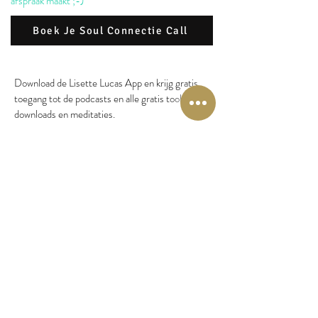
afspraak maakt ;-)
Boek Je Soul Connectie Call
Download de Lisette Lucas App en krijg gratis
toegang tot de podcasts en alle gratis tools,
downloads en meditaties.
Stap 1: Download mijn
'Lisette Lucas App'
:
Stap 2: Meld je gratis aan als EnergyJoy Member
en ontvang toegang tot alle Podcast tools en
bijlages.
- Dit kan via de
Apple App Store (klik op
button)
voor iPhone & iPad
- En via de
Google Play Store (klik op button)
Dit kan ook via mijn
Lisette Lucas App
pagina
(Klik op inloggen Academy Button) (als je
niet de app wilt of kan installeren).
Je treft hier alle downloads, meditaties & video's