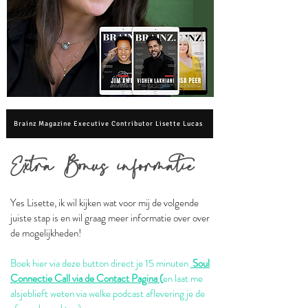
Brainz Magazine Executive Contributor Lisette Lucas
Ex
tra Bonus infor
matie
Yes Lisette, ik wil kijken wat voor mij de volgende
juiste stap is en wil graag meer informatie over over
de mogelijkheden!
Boek hier via deze button direct je 15 minuten
Soul
Connectie Call via de Contact Pagina
(
en laat me
alsjeblieft weten via welke podcast aflevering je de