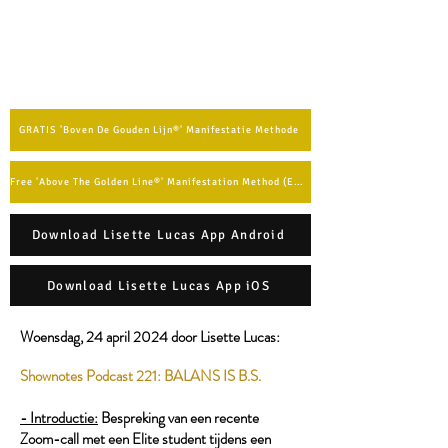
GRATIS 'Boven De Gouden Lijn®' Manifestatie Methode
Free 'Above The Golden Line®' Manifestation Method (English)
Download Lisette Lucas App Android
Download Lisette Lucas App iOS
Woensdag, 24 april 2024 door Lisette Lucas:​
Shownotes Podcast 221: BALANS IS B.S.
- Introductie:
Bespreking van een recente
Zoom-call met een Elite student tijdens een