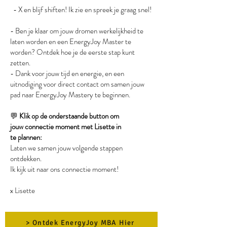
- X en blijf shiften! Ik zie en spreek je graag snel!
- Ben je klaar om jouw dromen werkelijkheid te
laten worden en een EnergyJoy Master te
worden? Ontdek hoe je de eerste stap kunt
zetten.
- Dank voor jouw tijd en energie, en een
uitnodiging voor direct contact om samen jouw
pad naar EnergyJoy Mastery te beginnen.
💬
Klik op de onderstaande button om
jouw
connectie moment
met Lisette in
te
plannen:
Laten we samen jouw volgende stappen
ontdekken.
Ik kijk uit naar ons connectie moment!
x Lisette
> Ontdek EnergyJoy MBA Hier