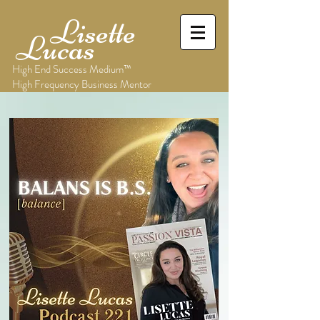
Lisette
Lucas
High End Success Medium™
High Frequency Business Mentor