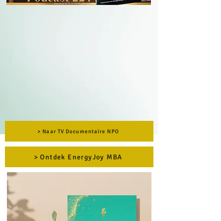
> Naar TV Documentaire NPO
> Ontdek EnergyJoy MBA