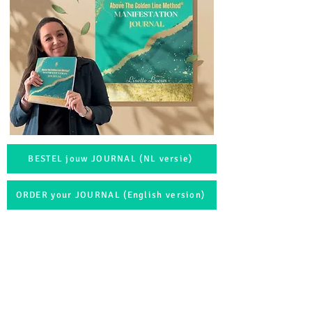
BESTEL jouw JOURNAL (NL versie)
ORDER your JOURNAL (English version)