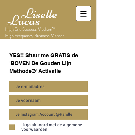
Lisette
Lucas
High End Success Medium™
High Frequency Business Mentor
YES!! Stuur me GRATIS de
'BOVEN De Gouden Lijn
Methode®' Activatie
Ik ga akkoord met de algemene
voorwaarden