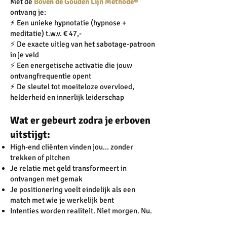
Met de
Boven de Gouden Lijn Methode®
ontvang je:
⚡️ Een unieke hypnotatie (hypnose +
meditatie) t.w.v. € 47,-
⚡️ De exacte uitleg van het sabotage-patroon
in je veld
⚡️ Een energetische activatie die jouw
ontvangfrequentie opent
⚡️ De sleutel tot moeiteloze overvloed,
helderheid en innerlijk leiderschap
Wat er gebeurt zodra je erboven
uitstijgt:
High-end cliënten vinden jou... zonder
trekken of pitchen
Je relatie met geld transformeert in
ontvangen met gemak
Je positionering voelt eindelijk als een
match met wie je werkelijk bent
Intenties worden realiteit. Niet morgen. Nu.