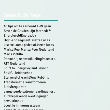
Search By Tags
10 tips om te aarden
ALL-IN gaan
Boven de Gouden Lijn Methode®
Energieveld
EnergyJoy
High-end segment
Lisette Lucas
Lisette Lucas podcast
Lisette lucas
Marisa Peer
Marisa Peer Nederland
Mavis Pittilla
Persoonlijke ontwikkeling
Podcast 1
RTT Nederland
Shift to EnergyJoy and Beyond
Soulful leiderschap
Sterrenstofkracht
Tony Robbins
Transformatie
Transformeren
Zielsfrequentie
aangeleerde patronen
aarding
angst
aura
beperkende overtuigingen
bewust
bonus
boost je immuunsysteem