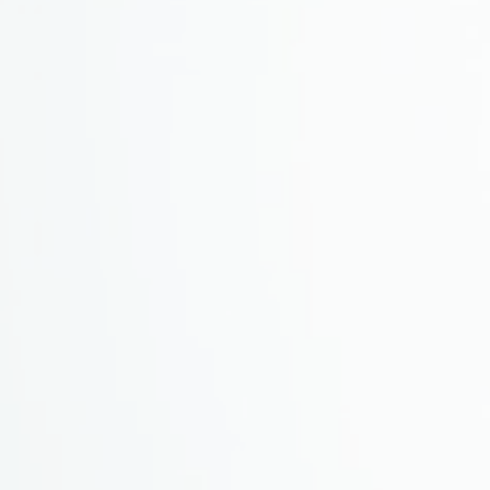
s is
ap