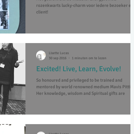
rozenkwarts lucky-charm voor iedere bezoeker en
client!
Lisette Lucas
30 sep 2016
1 minuten om te lezen
Excited! Live, Learn, Evolve!
So honoured and privileged to be trained and
mentored by world renowned medium Mavis Pittill
Her knowledge, wisdom and Spiritual gifts are