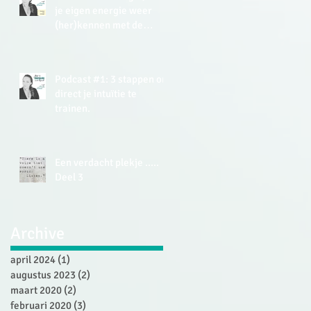
je eigen energie weer
(her)kennen met de
Energy Tracker Tool.
Podcast #1: 3 stappen om
direct je intuïtie te
trainen.
Een verdacht plekje .....
Deel 3
Archive
april 2024
(1)
1 post
augustus 2023
(2)
2 posts
maart 2020
(2)
2 posts
februari 2020
(3)
3 posts