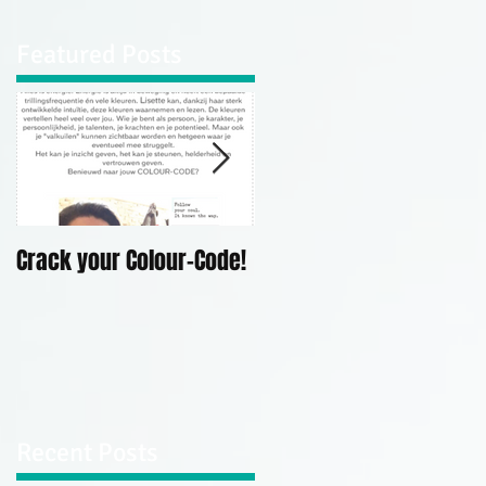
Featured Posts
rk
de
Crack your Colour-Code!
Demonstratie
Mediumschap Kerk Op
Hodenpijl, 10 mei 2019
Recent Posts