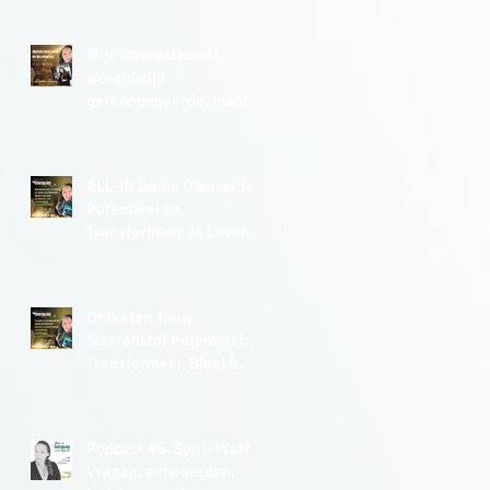
Mijn internationale,
wereldwijd
gerenommeerde, mentor
zei in 2015 in de UK tegen
me: ‘Lisette, you have a
very analytical mind.’
ALL-IN Gaan: Omarm Je
Potentieel en
Transformeer Je Leven
met de Kracht van Soulful
Leiderschap
Ontketen Jouw
Sterrenstof Potentieel:
Transformeer, Bloei &
Thrive Met De Kracht van
EnergyJoy
Podcast #6. Spiri- Wat?
Vragen, antwoorden,