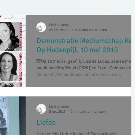
Lisette Lucas
24 apr 2019
1 minuten om te lezen
Demonstratie Mediumschap Ke
Op Hodenpijl, 10 mei 2019
🔜Op 10 mei as. geef ik, Lisette Lucas, samen met 
mediums Kitty Woud (OSNU)en Frank Osinga een
demonstratie mediumschap in de kerk van...
Lisette Lucas
8 nov 2017
2 minuten om te lezen
Liefde
Het gedicht Liefde inclusief EnergyJewels