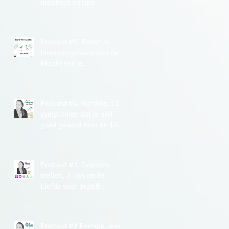
inzichten en tips
Podcast #5. Boost Je
Immuunsysteem met de
Kracht van je
(Onderbewuste) Mind +
gratis Meditatie
Podcast #4. Aarding, 13
symptomen dat je niet
goed geaard bent en 10+
tips hoe je kan aarden.
Podcast #3. Grenzen
stellen, 3 Tips en de
Liefde voor JeZelf
Meditatie (gratis).
Podcast #2 Energie, leer