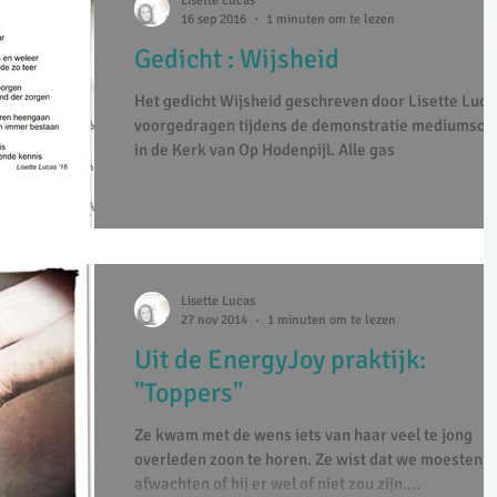
Lisette Lucas
16 sep 2016
1 minuten om te lezen
Gedicht : Wijsheid
Het gedicht Wijsheid geschreven door Lisette Luca
voorgedragen tijdens de demonstratie mediumsch
in de Kerk van Op Hodenpijl. Alle gas
Lisette Lucas
27 nov 2014
1 minuten om te lezen
Uit de EnergyJoy praktijk:
"Toppers"
Ze kwam met de wens iets van haar veel te jong
overleden zoon te horen. Ze wist dat we moesten
afwachten of hij er wel of niet zou zijn....